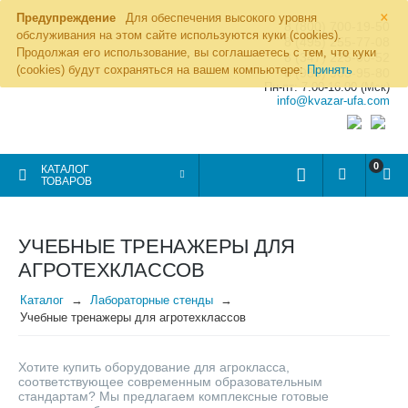
×
Предупреждение
Для обеспечения высокого уровня
8 (800) 700-19-50
обслуживания на этом сайте используются куки (cookies).
8 (495) 255-77-08
Продолжая его использование, вы соглашаетесь с тем, что куки
8 (347) 225-00-52
(cookies) будут сохраняться на вашем компьютере:
Принять
8 (986) 963-95-80
Пн-пт: 7.00-16.00 (Мск)
info@kvazar-ufa.com
0
КАТАЛОГ
ТОВАРОВ
УЧЕБНЫЕ ТРЕНАЖЕРЫ ДЛЯ
АГРОТЕХКЛАССОВ
Каталог
Лабораторные стенды
Учебные тренажеры для агротехклассов
Хотите купить оборудование для агрокласса,
соответствующее современным образовательным
стандартам? Мы предлагаем комплексные готовые