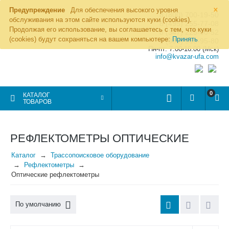
×
Предупреждение
Для обеспечения высокого уровня
8 (800) 700-19-50
обслуживания на этом сайте используются куки (cookies).
8 (495) 255-77-08
Продолжая его использование, вы соглашаетесь с тем, что куки
8 (347) 225-00-52
(cookies) будут сохраняться на вашем компьютере:
Принять
8 (986) 963-95-80
Пн-пт: 7.00-16.00 (Мск)
info@kvazar-ufa.com
0
КАТАЛОГ
ТОВАРОВ
РЕФЛЕКТОМЕТРЫ ОПТИЧЕСКИЕ
Каталог
Трассопоисковое оборудование
Рефлектометры
Оптические рефлектометры
По умолчанию