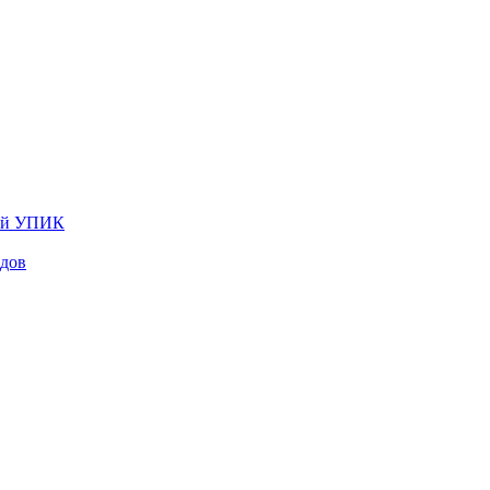
лей УПИК
одов