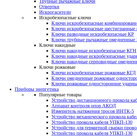
Трубные рычажные ключи
Отвертки
Искрогасители
Искробезопасные ключи
Ключи искробезопасные комбинирован
Ключи искробезопасные шестигранные
Ключи разводные искробезопасные КР
Ключи трубные рычажные омедненные
Ключи накидные
Ключи накидные искробезопасные КГН
Ключи накидные искробезопасные уда
Ключи накидные серповидные омеднен
Ключи рожковые
Ключи искробезопасные рожковые КГД
Ключи омедненные рожковые одностор
Ключи рожковые односторонние ударн
Приборы энергетика
Популярные товары
Устройство дистанционного прокола к
Аппарат контроля опор АКОД
Измеритель натяжения тросов ИНТК-5
Устройство механического прокола ка
Устройство прокола кабеля УПКП-130
Устройство для термитной сварки пров
Устройство прокола кабеля УПКП-130