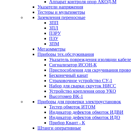
Аппарат контроля опор АКОД-М
Указатели напряжения
Тестеры и мультиметры
Заземления переносные
ЗПП
ЗПЛ
ПЗРУ
ПЗУ
ЗПМ
Мегаомметры
Приборы тех.обслуживания
Указатель повреждения изоляции кабе
Сигнализатор ИСОН-К
Приспособления для скручивания пров
Бесконечный канат
Страховочное устройство СУ-1
Набор для сварки скруток НИСС
Устройство крепления опор УКО
Высотомер ВК-1
Приборы для проверки электроустановок
Тестер обмоток ИТОМ
Индикатор дефектов обмоток ИДВИ
Индикатор дефектов обмоток ИДО
Прибор Квант - К
Штанги оперативные