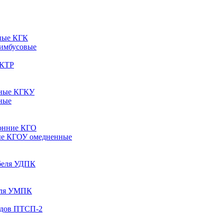
ные КГК
 имбусовые
 КТР
рные КГКУ
ные
онние КГО
ые КГОУ омедненные
абеля УДПК
беля УМПК
одов ПТСП-2