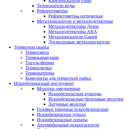
Кабелеискатели Fluke
Течеискатели воды
Рефлектометры
Рефлектометры оптические
Металлоискатели и металлодетекторы
Металлодетекторы Дозор
Металлодетекторы АКА
Металлоискатели Garrett
Досмотровые металлоискатели
Термитная сварка
Термосмеси
Термокарандаши
Тигель-формы
Термоспички
Термопатроны
Комплекты для термитной пайки
Искробезопасный инструмент
Молотки омедненные
Искробезопасные кувалды
Искробезопасные бронзовые молотки
Латунные молотки
Головки торцевые искробезопасные
Искробезопасное зубило
Искробезопасные лопаты
Автомобильные искрогасители