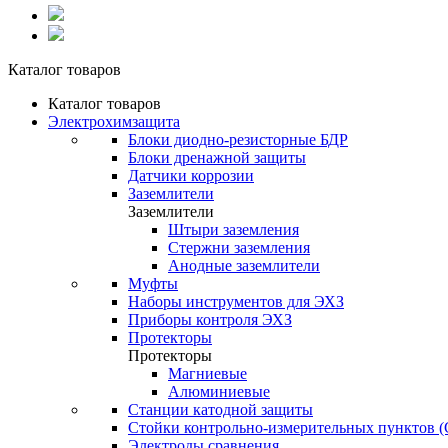
Каталог товаров
Каталог товаров
Электрохимзащита
Блоки диодно-резисторные БДР
Блоки дренажной защиты
Датчики коррозии
Заземлители
Заземлители
Штыри заземления
Стержни заземления
Анодные заземлители
Муфты
Наборы инструментов для ЭХЗ
Приборы контроля ЭХЗ
Протекторы
Протекторы
Магниевые
Алюминиевые
Станции катодной защиты
Стойки контрольно-измерительных пунктов 
Электроды сравнения