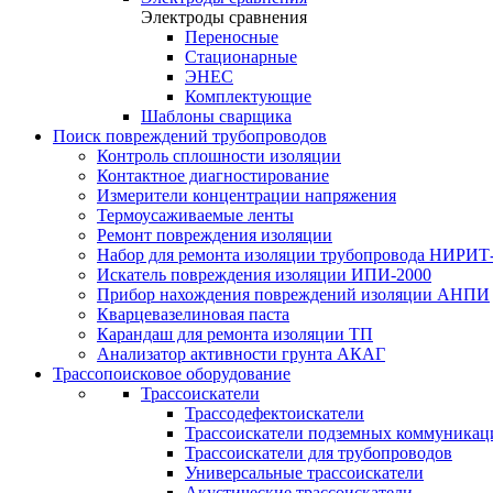
Электроды сравнения
Переносные
Стационарные
ЭНЕС
Комплектующие
Шаблоны сварщика
Поиск повреждений трубопроводов
Контроль сплошности изоляции
Контактное диагностирование
Измерители концентрации напряжения
Термоусаживаемые ленты
Ремонт повреждения изоляции
Набор для ремонта изоляции трубопровода НИРИТ
Искатель повреждения изоляции ИПИ-2000
Прибор нахождения повреждений изоляции АНПИ
Кварцевазелиновая паста
Карандаш для ремонта изоляции ТП
Анализатор активности грунта АКАГ
Трассопоисковое оборудование
Трассоискатели
Трассодефектоискатели
Трассоискатели подземных коммуникац
Трассоискатели для трубопроводов
Универсальные трассоискатели
Акустические трассоискатели