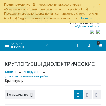
×
Предупреждение
Для обеспечения высокого уровня
8 (800) 700-19-50
обслуживания на этом сайте используются куки (cookies).
8 (495) 255-77-08
Продолжая его использование, вы соглашаетесь с тем, что куки
8 (347) 225-00-52
(cookies) будут сохраняться на вашем компьютере:
Принять
8 (986) 963-95-80
Пн-пт: 7.00-16.00 (Мск)
info@kvazar-ufa.com
0
КАТАЛОГ
ТОВАРОВ
КРУГЛОГУБЦЫ ДИЭЛЕКТРИЧЕСКИЕ
Каталог
Инструмент
Для электромонтажных работ
Круглогубцы
По умолчанию