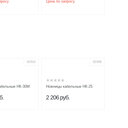
просу
Цена по запросу
02310
02308
абельные НК-30М
Ножницы кабельные НК-25
б.
2 206
руб.