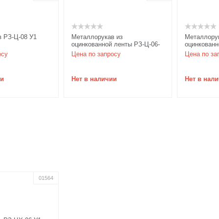
 РЗ-Ц-08 У1
Металлорукав из
Металлорук
оцинкованной ленты РЗ-Ц-06-
оцинкованн
50
75
осу
Цена по запросу
Цена по за
ии
Нет в наличии
Нет в нал
01564