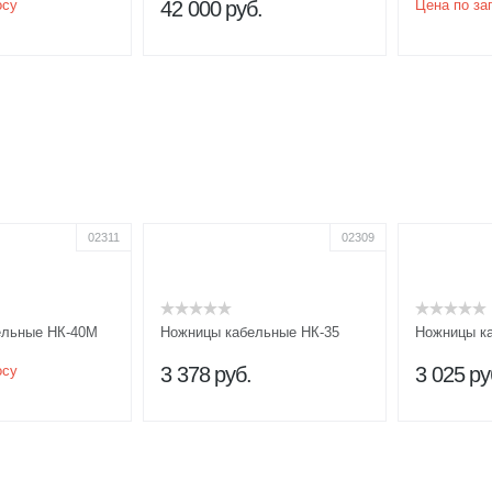
осу
42 000
руб.
Цена по за
02311
02309
ельные НК-40М
Ножницы кабельные НК-35
Ножницы к
осу
3 378
руб.
3 025
ру