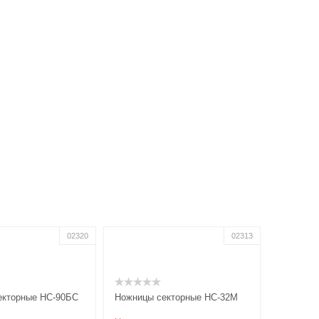
02320
02313
екторные НС-90БС
Ножницы секторные НС-32М