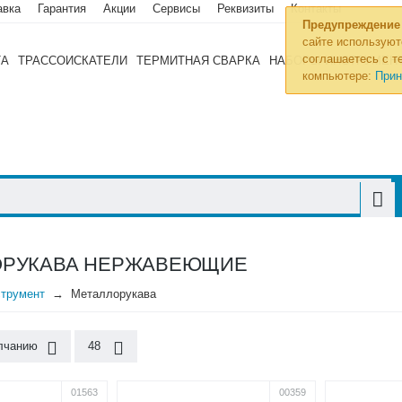
авка
Гарантия
Акции
Сервисы
Реквизиты
Контакты
Предупреждение
сайте используют
соглашаетесь с те
ТА
ТРАССОИСКАТЕЛИ
ТЕРМИТНАЯ СВАРКА
НАБОРЫ ИНСТРУМЕН
компьютере:
Прин
ОРУКАВА НЕРЖАВЕЮЩИЕ
трумент
Металлорукава
лчанию
48
01563
00359