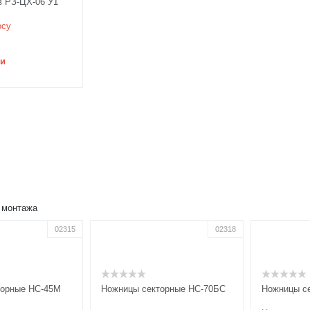
 РЗ-ЦХ-06 У1
осу
ии
 монтажа
02315
02318
торные НС-45М
Ножницы секторные НС-70БС
Ножницы с