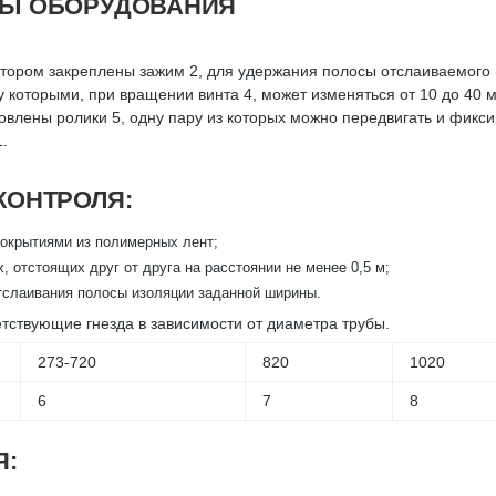
ТЫ ОБОРУДОВАНИЯ
котором закреплены зажим 2, для удержания полосы отслаиваемого 
 которыми, при вращении винта 4, может изменяться от 10 до 40 м
овлены ролики 5, одну пару из которых можно передвигать и фикси
.
КОНТРОЛЯ:
окрытиями из полимерных лент;
, отстоящих друг от друга на расстоянии не менее 0,5 м;
тслаивания полосы изоляции заданной ширины.
тствующие гнезда в зависимости от диаметра трубы.
273-720
820
1020
6
7
8
Я: