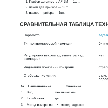
Прибор адгезиметр АР-2М — 1шт.;
чехол для прибора — 1шт.;
паспорт прибора — 1шт.
СРАВНИТЕЛЬНАЯ ТАБЛИЦА ТЕХ
Параметр
Адгез
Тип контролируемой изоляции
биту
Регулировка высоты адгезиметра над
нет
изоляцией
Индикация показаний контроля
стрел
Отображение усилия
в мм,
перес
№
Наименование
Значение
1
Вид
механический
2
Калибровка
да
3
Метод измерения
метод надрезов