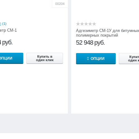
00204
(1)
етр СМ-1
Адгезиметр СМ-1У для битумных
полимерных покрытий
4
руб.
52 948
руб.
Купить в
Купит
ОПЦИИ
ОПЦИИ
один клик
один 