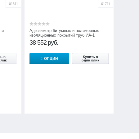
01611
01711
 и
Адгезиметр битумных и полимерных
изоляционных покрытий труб ИА-1
38 552
руб.
ь в
Купить в
ОПЦИИ
клик
один клик