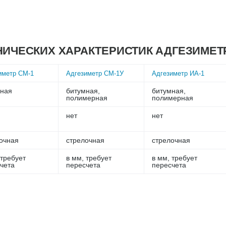
НИЧЕСКИХ ХАРАКТЕРИСТИК АДГЕЗИМЕТ
иметр СМ-1
Адгезиметр СМ-1У
Адгезиметр ИА-1
мная
битумная,
битумная,
полимерная
полимерная
нет
нет
очная
стрелочная
стрелочная
 требует
в мм, требует
в мм, требует
чета
пересчета
пересчета