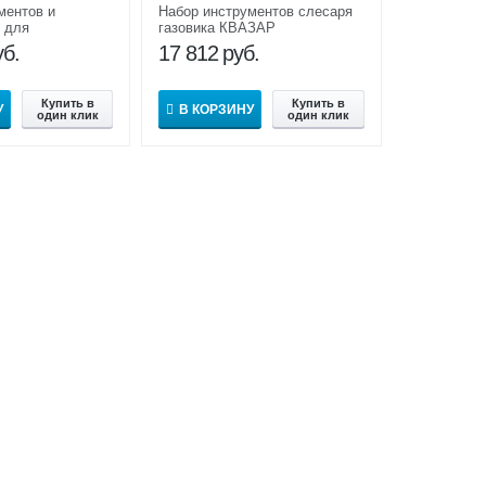
ментов и
Набор инструментов слесаря
 для
газовика КВАЗАР
а и монтажа
уб.
17 812
руб.
в ПИО СМГ
Купить в
Купить в
У
В КОРЗИНУ
один клик
один клик