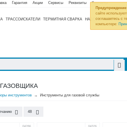
авка
Гарантия
Акции
Сервисы
Реквизиты
Контакты
Предупреждение
сайте используют
соглашаетесь с те
ТА
ТРАССОИСКАТЕЛИ
ТЕРМИТНАЯ СВАРКА
НАБОРЫ ИНСТРУМЕН
компьютере:
Прин
 ГАЗОВЩИКА
оры инструментов
Инструменты для газовой службы
лчанию
48
04286
04326