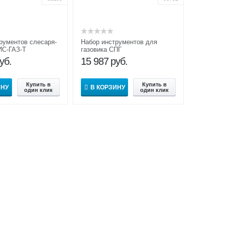
рументов слесаря-
Набор инструментов для
ИС-ГАЗ-Т
газовика СПГ
уб.
15 987
руб.
Купить в
Купить в
ИНУ
В КОРЗИНУ
один клик
один клик