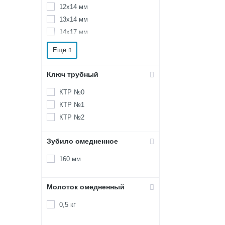
12х14 мм
13х14 мм
14х17 мм
19х22 мм
Еще
8х10 мм
Ключ трубный
КТР №0
КТР №1
КТР №2
Зубило омедненное
160 мм
Молоток омедненный
0,5 кг