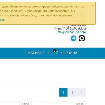
×
Для обеспечения высокого уровня обслуживания на этом
ся куки (cookies). Продолжая его использование, вы
8 (800) 700-19-50
»
м, что куки (cookies) будут сохраняться на вашем
ТОВ
8 (495) 255-77-08
ять
8 (347) 225-00-52
8 (986) 963-95-80
Пн-пт: 7.00-16.00 (Мск)
info@kvazar-ufa.com
0
КАБИНЕТ
КОРЗИНА
05259
06752