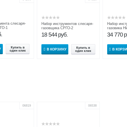
мента слесаря-
Набор инструментов слесаря-
Набор инст
ГО-1
газовщика СРГО-2
газовика Н
.
18 544
руб.
34 770
р
Купить в
Купить в
У
В КОРЗИНУ
В КОРЗ
один клик
один клик
06819
06538