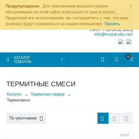
×
Предупреждение
Для обеспечения высокого уровня
8 (800) 700-19-50
обслуживания на этом сайте используются куки (cookies).
8 (495) 255-77-08
Продолжая его использование, вы соглашаетесь с тем, что куки
8 (347) 225-00-52
(cookies) будут сохраняться на вашем компьютере:
Принять
8 (986) 963-95-80
Пн-пт: 7.00-16.00 (Мск)
info@kvazar-ufa.com
0
КАТАЛОГ
ТОВАРОВ
ТЕРМИТНЫЕ СМЕСИ
Каталог
Термитная сварка
Термосмеси
По умолчанию
00107