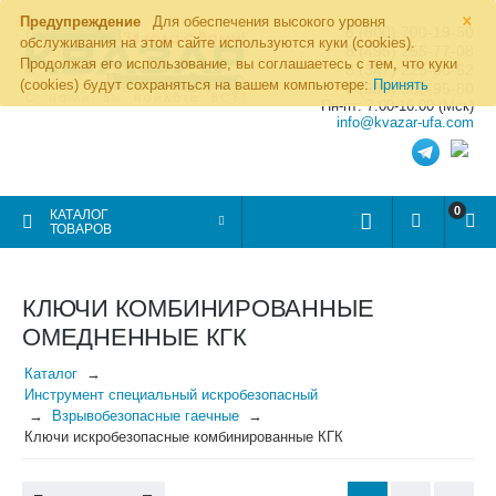
×
Предупреждение
Для обеспечения высокого уровня
8 (800) 700-19-50
обслуживания на этом сайте используются куки (cookies).
8 (495) 255-77-08
Продолжая его использование, вы соглашаетесь с тем, что куки
8 (347) 225-00-52
(cookies) будут сохраняться на вашем компьютере:
Принять
8 (986) 963-95-80
Пн-пт: 7.00-16.00 (Мск)
info@kvazar-ufa.com
0
КАТАЛОГ
ТОВАРОВ
КЛЮЧИ КОМБИНИРОВАННЫЕ
ОМЕДНЕННЫЕ КГК
Каталог
Инструмент специальный искробезопасный
Взрывобезопасные гаечные
Ключи искробезопасные комбинированные КГК