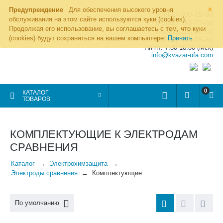
×
Предупреждение
Для обеспечения высокого уровня
8 (800) 700-19-50
обслуживания на этом сайте используются куки (cookies).
8 (495) 255-77-08
Продолжая его использование, вы соглашаетесь с тем, что куки
8 (347) 225-00-52
(cookies) будут сохраняться на вашем компьютере:
Принять
8 (986) 963-95-80
Пн-пт: 7.00-16.00 (Мск)
info@kvazar-ufa.com
0
КАТАЛОГ
ТОВАРОВ
КОМПЛЕКТУЮЩИЕ К ЭЛЕКТРОДАМ
СРАВНЕНИЯ
Каталог
Электрохимзащита
Электроды сравнения
Комплектующие
По умолчанию