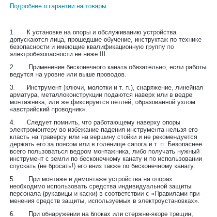
Подробнее о гарантии на товары
.
1. К установке на опоры и обслуживанию устройства
допускаются лица, прошедшие обучение, инструктаж по технике
безопасности и имеющие квалификационную группу по
электробезопасности не ниже III.
2.
Применение бесконечного каната обязательно, если работы
ведутся на уровне или выше проводов.
3.
Инструмент (ключи, молотки и т. п.), снаряжение, линейная
арматура, металлоконструкции подаются наверх или в ведре
монтажника, или же фиксируется петлей, образованной узлом
«австрийский проводник».
4.
Следует помнить, что работающему наверху опоры
электромонтеру во избежание падения инструмента нельзя его
класть на траверсу или на вершину стойки и не рекомендуется
держать его за поясом или в голенище сапога и т. п. Безопаснее
всего пользоваться ведром монтажника, либо получать нужный
инструмент с земли по бесконечному канату и по использовании
спускать (не бросать!) его вниз также по бесконечному канату.
5.
При монтаже и демонтаже устройства на опорах
необходимо использовать средства индивидуальной защиты
персонала (рукавицы и каски) в соответствии с «Правилами при­
менения средств защиты, используемых в электроустановках».
6.
При обнаружении на блоках или стержне-якоре трещин,