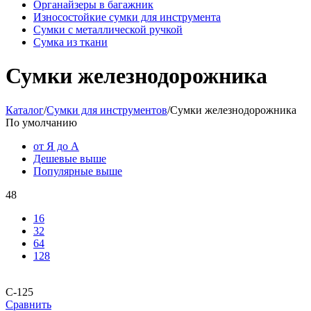
Органайзеры в багажник
Износостойкие сумки для инструмента
Сумки с металлической ручкой
Сумка из ткани
Сумки железнодорожника
Каталог
/
Сумки для инструментов
/
Сумки железнодорожника
По умолчанию
от Я до А
Дешевые выше
Популярные выше
48
16
32
64
128
С-125
Сравнить