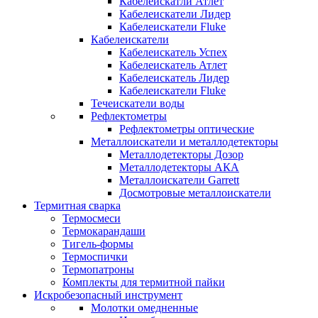
Кабелеискатли Атлет
Кабелеискатели Лидер
Кабелеискатели Fluke
Кабелеискатели
Кабелеискатель Успех
Кабелеискатель Атлет
Кабелеискатель Лидер
Кабелеискатели Fluke
Течеискатели воды
Рефлектометры
Рефлектометры оптические
Металлоискатели и металлодетекторы
Металлодетекторы Дозор
Металлодетекторы АКА
Металлоискатели Garrett
Досмотровые металлоискатели
Термитная сварка
Термосмеси
Термокарандаши
Тигель-формы
Термоспички
Термопатроны
Комплекты для термитной пайки
Искробезопасный инструмент
Молотки омедненные