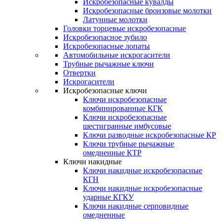
Искробезопасные кувалды
Искробезопасные бронзовые молотки
Латунные молотки
Головки торцевые искробезопасные
Искробезопасное зубило
Искробезопасные лопаты
Автомобильные искрогасители
Трубные рычажные ключи
Отвертки
Искрогасители
Искробезопасные ключи
Ключи искробезопасные
комбинированные КГК
Ключи искробезопасные
шестигранные имбусовые
Ключи разводные искробезопасные КР
Ключи трубные рычажные
омедненные КТР
Ключи накидные
Ключи накидные искробезопасные
КГН
Ключи накидные искробезопасные
ударные КГКУ
Ключи накидные серповидные
омедненные