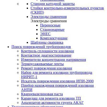
Станции катодной защиты
Стойки контрольно-измерительных пунктов
(СКИП)
Электроды сравнения
Электроды сравнения
Переносные
Стационарные
ЭНЕС
Комплектующие
Шаблоны сварщика
Поиск повреждений трубопроводов
Контроль сплошности изоляции
Контактное диагностирование
Измерители концентрации напряжения
Термоусаживаемые ленты
Ремонт повреждения изоляции
Набор для ремонта изоляции трубопровода
НИРИТ-1
Искатель повреждения изоляции ИПИ-2000
Прибор нахождения повреждений изоляции
АНПИ
Кварцевазелиновая паста
Карандаш для ремонта изоляции ТП
Анализатор активности грунта АКАГ
Трассопоисковое оборудование