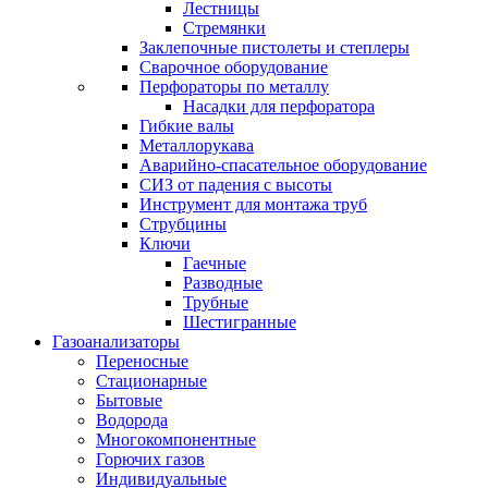
Лестницы
Стремянки
Заклепочные пистолеты и степлеры
Сварочное оборудование
Перфораторы по металлу
Насадки для перфоратора
Гибкие валы
Металлорукава
Аварийно-спасательное оборудование
СИЗ от падения с высоты
Инструмент для монтажа труб
Струбцины
Ключи
Гаечные
Разводные
Трубные
Шестигранные
Газоанализаторы
Переносные
Стационарные
Бытовые
Водорода
Многокомпонентные
Горючих газов
Индивидуальные