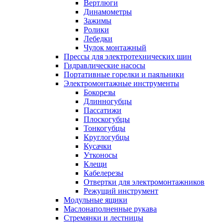
Вертлюги
Динамометры
Зажимы
Ролики
Лебедки
Чулок монтажный
Прессы для электротехнических шин
Гидравлические насосы
Портативные горелки и паяльники
Электромонтажные инструменты
Бокорезы
Длинногубцы
Пассатижи
Плоскогубцы
Тонкогубцы
Круглогубцы
Кусачки
Утконосы
Клещи
Кабелерезы
Отвертки для электромонтажников
Режущий инструмент
Модульные ящики
Маслонаполненные рукава
Стремянки и лестницы