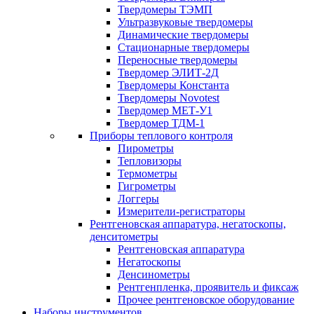
Твердомеры ТЭМП
Ультразвуковые твердомеры
Динамические твердомеры
Стационарные твердомеры
Переносные твердомеры
Твердомер ЭЛИТ-2Д
Твердомеры Константа
Твердомеры Novotest
Твердомер МЕТ-У1
Твердомер ТДМ-1
Приборы теплового контроля
Пирометры
Тепловизоры
Термометры
Гигрометры
Логгеры
Измерители-регистраторы
Рентгеновская аппаратура, негатоскопы,
денситометры
Рентгеновская аппаратура
Негатоскопы
Денсинометры
Рентгенпленка, проявитель и фиксаж
Прочее рентгеновское оборудование
Наборы инструментов