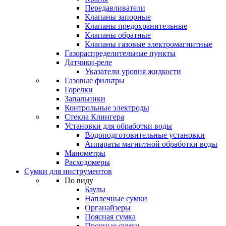
Передавливатели
Клапаны запорные
Клапаны предохранительные
Клапаны обратные
Клапаны газовые электромагнитные
Газораспределительные пункты
Датчики-реле
Указатели уровня жидкости
Газовые фильтры
Горелки
Запальники
Контрольные электроды
Стекла Клингера
Установки для обработки воды
Водоподготовительные установки
Аппараты магнитной обработки воды
Манометры
Расходомеры
Сумки для инструментов
По виду
Баулы
Наплечные сумки
Органайзеры
Поясная сумка
Прочные сумки