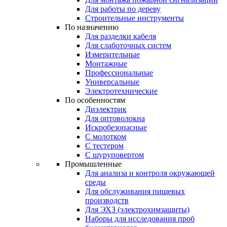
Для работы по дереву
Строительные инструменты
По назначению
Для разделки кабеля
Для слаботочных систем
Измерительные
Монтажные
Профессиональные
Универсальные
Электротехнические
По особенностям
Диэлектрик
Для оптоволокна
Искробезопасные
С молотком
С тестером
С шуруповертом
Промышленные
Для анализа и контроля окружающей
среды
Для обслуживания пищевых
производств
Для ЭХЗ (электрохимзащиты)
Наборы для исследования проб