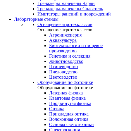
Тренажеры-манекены Чарли
Тренажеры-манекены Спасатель
Имитаторы ранений и повреждений
Лабораторные стенды
Оснащение агротехклассов
Оснащение агротехклассов
Агроинженерия
Аквакультура
Биотехнологии и пищевое
производство
Генетика и селекция
Животноводство
Птицеводство
Пчеловодство
Цветоводство
Оборудование по фотонике
Оборудование по фотонике
Лазерная физика
Квантовая физика
Продвинутая физика
Оптика
Прикладная оптика
Волоконная оптика
Основы светотехники
Спектроскопия