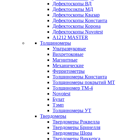
Дефектоскопы ВД
Дефектосокпы МД
Дефектоскопы Квазар
Дефектоскопы Константа
Дефектоскопы Корона
Дефектоскопы Novotest
А1212 MASTER
Толщиномеры
Ультразвуковые
Вихретоковые
Магнитные
Механические
Ферритометры
Толщиномеры Константа
Толщиномеры покрытий МТ
Толщиномер ТМ-4
Novotest
Булат
Тэмп
Толщиномеры УТ
Твердомеры
Твердомеры Роквелла
Твердомеры Бринелля
Твердомеры Шора
Твердомеры Виккерса