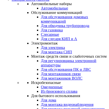
Автомобильные наборы
Автомобильные
Обслуживание коммуникаций
Для обслуживания домовых
коммуникаций
Для обходчика трубопровода
Для газовика
Слесарные
Для слесаря КИП и А
Электромонтаж
Для электрика
Для монтажа СИП
Монтаж средств связи и слаботочных систем
Для регулировщика электронной
аппаратуры
Для обслуживания ПК и ЛВС
Для монтажников связи
Для монтажников ВОЛС
Искробезопасные
Омедненные
Из бронзового сплава
Для бытового использования
Для дома
Для монтажа видеонаблюдения
Для монтажа пожарной сигнализации