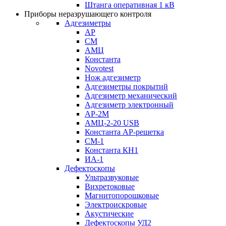
Штанга оперативная 1 кВ
Приборы неразрушающего контроля
Адгезиметры
АР
СМ
АМЦ
Константа
Novotest
Нож адгезиметр
Адгезиметры покрытий
Адгезиметр механический
Адгезиметр электронный
АР-2М
АМЦ-2-20 USB
Константа АР-решетка
СМ-1
Константа КН1
ИА-1
Дефектоскопы
Ультразвуковые
Вихретоковые
Магнитопорошковые
Электроискровые
Акустические
Дефектоскопы УД2