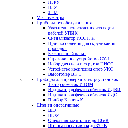
ПЗРУ
ПЗУ
ЗПМ
Мегаомметры
Приборы тех.обслуживания
Указатель повреждения изоляции
кабелей УПИК
Сигнализатор ИСОН-К
Приспособления для скручивания
проводов
Бесконечный канат
Страховочное устройство СУ-1
Набор для сварки скруток НИСС
Устройство крепления опор УКО
Высотомер ВК-1
Приборы для проверки электроустановок
Тестер обмоток ИТОМ
Индикатор дефектов обмоток ИДВИ
Индикатор дефектов обмоток ИДО
Прибор Квант - К
Штанги оперативные
ШО
ШОУ
Оперативные штанги до 10 кВ
Штанга оперативная до 35 кВ