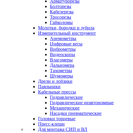
Арматурорезы
Болторезы
Кабелерезы
Тросорезы
Гайколомы
Молотки, бородки и зубила
Измерительный инструмент
Анемометры
Цифровые весы
Виброметры
Видеоскопы
Влагомеры
Дальномера
Тахометры
Шумомеры
Дрели и лобзики
Паяльники
Кабельные прессы
Гидравлические
Гидравлические неавтономные
Механические
Насадки пневматические
Головки торцевые
Пресс-клещи
Для монтажа СИП и ВЛ