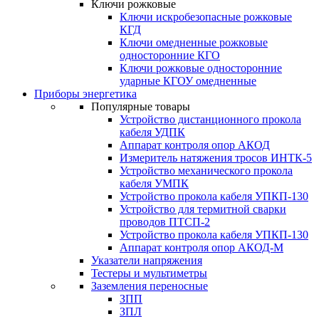
Ключи рожковые
Ключи искробезопасные рожковые
КГД
Ключи омедненные рожковые
односторонние КГО
Ключи рожковые односторонние
ударные КГОУ омедненные
Приборы энергетика
Популярные товары
Устройство дистанционного прокола
кабеля УДПК
Аппарат контроля опор АКОД
Измеритель натяжения тросов ИНТК-5
Устройство механического прокола
кабеля УМПК
Устройство прокола кабеля УПКП-130
Устройство для термитной сварки
проводов ПТСП-2
Устройство прокола кабеля УПКП-130
Аппарат контроля опор АКОД-М
Указатели напряжения
Тестеры и мультиметры
Заземления переносные
ЗПП
ЗПЛ