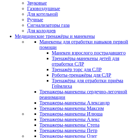
Звуковые
Газовоздушные
Для котельной
Ручные
Сигнализаторы газа
Для колодцев
Медицинские тренажёры и манекены
Манекены для отработки навыков первой
помощи
Манекен взрослого пострадавшего
Тренажёры-манекены детей для
отработки СЛР
Тренажёр торс для СЛР
Роботы-тренажёры для СЛР
Тренажёры для отработки приёма
Геймлиха
Тренажеры-манекены сердечно-легочной
реанимации
Тренажеры-манекены Александр
Тренажеры-манекены Максим
Тренажеры-манекены Илюша
Тренажеры-манекены Алекс
Тренажеры-манекены Степа
Тренажеры-манекены Петр
Тренажеры-манекены Олег