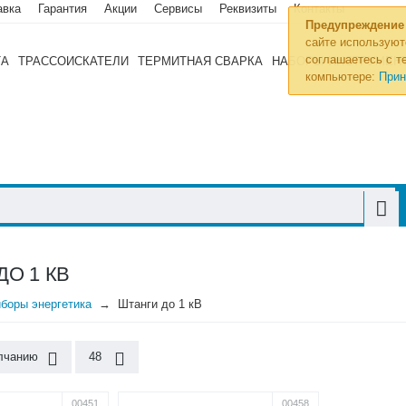
авка
Гарантия
Акции
Сервисы
Реквизиты
Контакты
Предупреждение
сайте используют
соглашаетесь с те
ТА
ТРАССОИСКАТЕЛИ
ТЕРМИТНАЯ СВАРКА
НАБОРЫ ИНСТРУМЕН
компьютере:
Прин
ДО 1 КВ
боры энергетика
Штанги до 1 кВ
лчанию
48
00451
00458