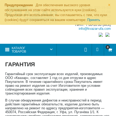
×
Предупреждение
Для обеспечения высокого уровня
8 (800) 700-19-50
обслуживания на этом сайте используются куки (cookies).
8 (495) 255-77-08
Продолжая его использование, вы соглашаетесь с тем, что куки
8 (347) 225-00-52
(cookies) будут сохраняться на вашем компьютере:
Принять
8 (986) 963-95-80
Пн-пт: 7.00-16.00 (Мск)
info@kvazar-ufa.com
0
КАТАЛОГ
ТОВАРОВ
ГАРАНТИЯ
Гарантийный срок эксплуатации всех изделий, производимых
ООО «Квазар», составляет 1 год со дня отгрузки в адрес
Покупателя. В течение гарантийного срока Покупатель имеет
право на ремонт изделия за счет Изготовителя при условии
соблюдения всех правил эксплуатации, хранения и
транспортирования изделия.
В случае обнаружения дефектов и неисправностей в период
действия гарантийных обязательств, изделие должно быть
направлено на ремонт по адресу предприятия-изготовителя —
450074, Российская Федерация, г. Уфа, ул. Пугачёва 1/1. К
неисправному прибору необходимо приложить сопроводительное