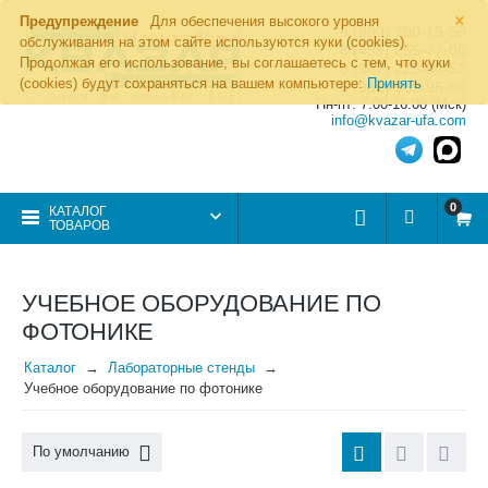
×
Предупреждение
Для обеспечения высокого уровня
8 (800) 700-19-50
обслуживания на этом сайте используются куки (cookies).
8 (495) 255-77-08
Продолжая его использование, вы соглашаетесь с тем, что куки
8 (347) 225-00-52
(cookies) будут сохраняться на вашем компьютере:
Принять
8 (986) 963-95-80
Пн-пт: 7.00-16.00 (Мск)
info@kvazar-ufa.com
0
КАТАЛОГ
ТОВАРОВ
УЧЕБНОЕ ОБОРУДОВАНИЕ ПО
ФОТОНИКЕ
Каталог
Лабораторные стенды
Учебное оборудование по фотонике
По умолчанию