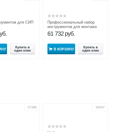
трументов для СИП
Профессиональный набор
инструментов для монтажа
СИП ПНИ
уб.
61 732
руб.
Купить в
Купить в
ИНУ
В КОРЗИНУ
один клик
один клик
07398
06547