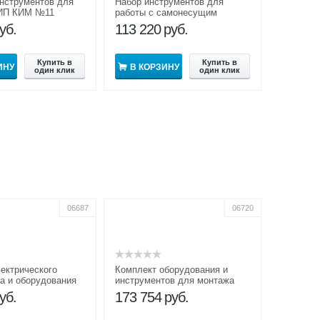
нструментов для
Набор инструментов для
ИП КИМ №11
работы с самонесущим
изолированным проводом
уб.
113 220
руб.
(СИП) МИП СИП
Купить в
Купить в
ИНУ
В КОРЗИНУ
один клик
один клик
06687
06720
ектрического
Комплект оборудования и
а и оборудования
инструментов для монтажа
жа СИП №8 НДИ-
КОИ и М СИП №9
уб.
173 754
руб.