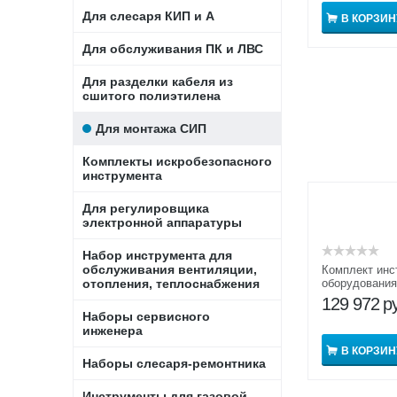
Для слесаря КИП и А
В КОРЗИН
Для обслуживания ПК и ЛВС
Для разделки кабеля из
сшитого полиэтилена
Для монтажа СИП
Комплекты искробезопасного
инструмента
Для регулировщика
электронной аппаратуры
Набор инструмента для
обслуживания вентиляции,
Комплект инс
отопления, теплоснабжения
оборудования
КИО М СИП 
129 972
р
Наборы сервисного
инженера
В КОРЗИН
Наборы слесаря-ремонтника
Инструменты для газовой