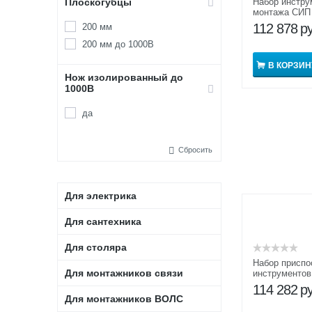
Плоскогубцы
Набор инстру
монтажа СИП
112 878
р
200 мм
200 мм до 1000В
В КОРЗИН
Нож изолированный до
1000В
да
Сбросить
Для электрика
Для сантехника
Для столяра
Набор приспо
Для монтажников связи
инструментов
НПИМ СИП 
114 282
р
Для монтажников ВОЛС