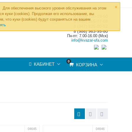
×
Для обеспечения высокого уровня обслуживания на этом
ся куки (cookies). Продолжая его использование, вы
8 (800) 700-19-50
»
м, что куки (cookies) будут сохраняться на вашем
ТОВ
8 (495) 255-77-08
ять
8 (347) 225-00-52
8 (986) 963-95-80
Пн-пт: 7.00-16.00 (Мск)
info@kvazar-ufa.com
0
КАБИНЕТ
КОРЗИНА
04645
04646