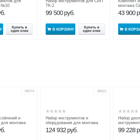
ментов для
Набор инструментов для СИП
Комплект и
 №10
ТК-2
монтажа С
уб.
99 500
руб.
43 900
р
Купить в
Купить в
У
В КОРЗИНУ
В КОРЗ
один клик
один клик
06574
06621
соблений и
Набор инструментов и
Набор диэл
 для монтажа
оборудования для монтажа
инструмент
№5
СИП №6
для монта
уб.
124 932
руб.
99 228
р
ОМ