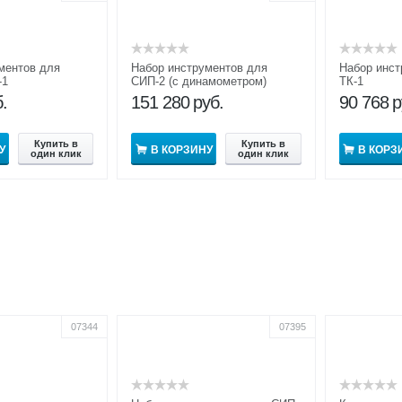
ментов для
Набор инструментов для
Набор инс
-1
СИП-2 (с динамометром)
ТК-1
.
151 280
руб.
90 768
р
Купить в
Купить в
У
В КОРЗИНУ
В КОРЗ
один клик
один клик
07344
07395