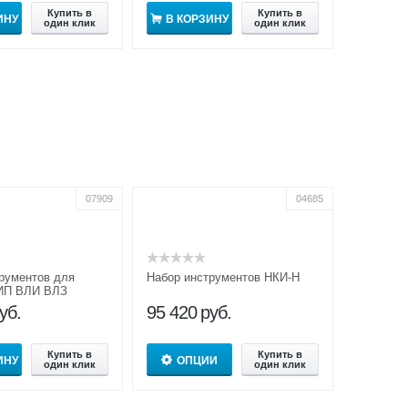
Купить в
Купить в
ИНУ
В КОРЗИНУ
один клик
один клик
07909
04685
рументов для
Набор инструментов НКИ-Н
ИП ВЛИ ВЛЗ
уб.
95 420
руб.
Купить в
Купить в
ИНУ
ОПЦИИ
один клик
один клик