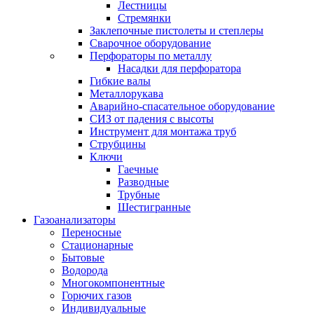
Лестницы
Стремянки
Заклепочные пистолеты и степлеры
Сварочное оборудование
Перфораторы по металлу
Насадки для перфоратора
Гибкие валы
Металлорукава
Аварийно-спасательное оборудование
СИЗ от падения с высоты
Инструмент для монтажа труб
Струбцины
Ключи
Гаечные
Разводные
Трубные
Шестигранные
Газоанализаторы
Переносные
Стационарные
Бытовые
Водорода
Многокомпонентные
Горючих газов
Индивидуальные