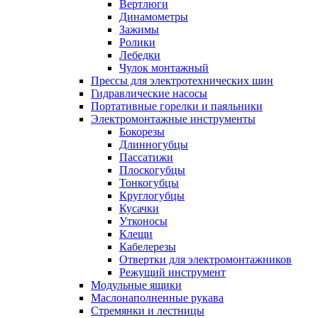
Вертлюги
Динамометры
Зажимы
Ролики
Лебедки
Чулок монтажный
Прессы для электротехнических шин
Гидравлические насосы
Портативные горелки и паяльники
Электромонтажные инструменты
Бокорезы
Длинногубцы
Пассатижи
Плоскогубцы
Тонкогубцы
Круглогубцы
Кусачки
Утконосы
Клещи
Кабелерезы
Отвертки для электромонтажников
Режущий инструмент
Модульные ящики
Маслонаполненные рукава
Стремянки и лестницы