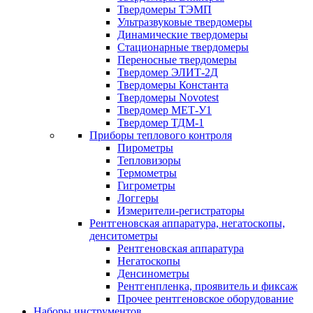
Твердомеры ТЭМП
Ультразвуковые твердомеры
Динамические твердомеры
Стационарные твердомеры
Переносные твердомеры
Твердомер ЭЛИТ-2Д
Твердомеры Константа
Твердомеры Novotest
Твердомер МЕТ-У1
Твердомер ТДМ-1
Приборы теплового контроля
Пирометры
Тепловизоры
Термометры
Гигрометры
Логгеры
Измерители-регистраторы
Рентгеновская аппаратура, негатоскопы,
денситометры
Рентгеновская аппаратура
Негатоскопы
Денсинометры
Рентгенпленка, проявитель и фиксаж
Прочее рентгеновское оборудование
Наборы инструментов