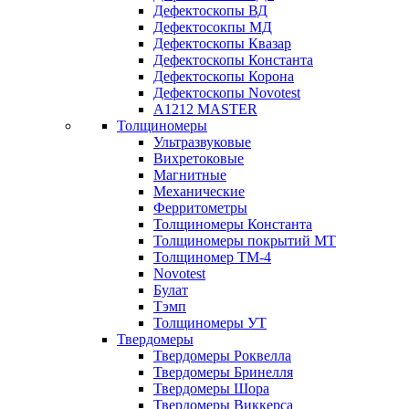
Дефектоскопы ВД
Дефектосокпы МД
Дефектоскопы Квазар
Дефектоскопы Константа
Дефектоскопы Корона
Дефектоскопы Novotest
А1212 MASTER
Толщиномеры
Ультразвуковые
Вихретоковые
Магнитные
Механические
Ферритометры
Толщиномеры Константа
Толщиномеры покрытий МТ
Толщиномер ТМ-4
Novotest
Булат
Тэмп
Толщиномеры УТ
Твердомеры
Твердомеры Роквелла
Твердомеры Бринелля
Твердомеры Шора
Твердомеры Виккерса