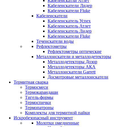
Кабелеискатли Атлет
Кабелеискатели Лидер
Кабелеискатели Fluke
Кабелеискатели
Кабелеискатель Успех
Кабелеискатель Атлет
Кабелеискатель Лидер
Кабелеискатели Fluke
Течеискатели воды
Рефлектометры
Рефлектометры оптические
Металлоискатели и металлодетекторы
Металлодетекторы Дозор
Металлодетекторы АКА
Металлоискатели Garrett
Досмотровые металлоискатели
Термитная сварка
Термосмеси
Термокарандаши
Тигель-формы
Термоспички
Термопатроны
Комплекты для термитной пайки
Искробезопасный инструмент
Молотки омедненные