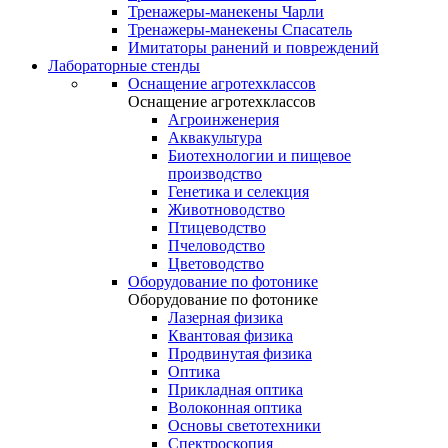
Тренажеры-манекены Чарли
Тренажеры-манекены Спасатель
Имитаторы ранений и повреждений
Лабораторные стенды
Оснащение агротехклассов
Оснащение агротехклассов
Агроинженерия
Аквакультура
Биотехнологии и пищевое
производство
Генетика и селекция
Животноводство
Птицеводство
Пчеловодство
Цветоводство
Оборудование по фотонике
Оборудование по фотонике
Лазерная физика
Квантовая физика
Продвинутая физика
Оптика
Прикладная оптика
Волоконная оптика
Основы светотехники
Спектроскопия