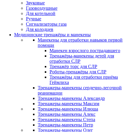
Звуковые
Газовоздушные
Для котельной
Ручные
Сигнализаторы газа
Для колодцев
Медицинские тренажёры и манекены
Манекены для отработки навыков первой
помощи
Манекен взрослого пострадавшего
Тренажёры-манекены детей для
отработки СЛР
Тренажёр торс для СЛР
Роботы-тренажёры для СЛР
Тренажёры для отработки приёма
Геймлиха
Тренажеры-манекены сердечно-легочной
реанимации
Тренажеры-манекены Александр
Тренажеры-манекены Максим
Тренажеры-манекены Илюша
Тренажеры-манекены Алекс
Тренажеры-манекены Степа
Тренажеры-манекены Петр
Тренажеры-манекены Олег