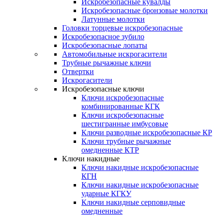
Искробезопасные кувалды
Искробезопасные бронзовые молотки
Латунные молотки
Головки торцевые искробезопасные
Искробезопасное зубило
Искробезопасные лопаты
Автомобильные искрогасители
Трубные рычажные ключи
Отвертки
Искрогасители
Искробезопасные ключи
Ключи искробезопасные
комбинированные КГК
Ключи искробезопасные
шестигранные имбусовые
Ключи разводные искробезопасные КР
Ключи трубные рычажные
омедненные КТР
Ключи накидные
Ключи накидные искробезопасные
КГН
Ключи накидные искробезопасные
ударные КГКУ
Ключи накидные серповидные
омедненные