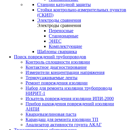
Станции катодной защиты
Стойки контрольно-измерительных пунктов
(СКИП)
Электроды сравнения
Электроды сравнения
Переносные
Стационарные
ЭНЕС
Комплектующие
Шаблоны сварщика
Поиск повреждений трубопроводов
Контроль сплошности изоляции
Контактное диагностирование
Измерители концентрации напряжения
Термоусаживаемые ленты
Ремонт повреждения изоляции
Набор для ремонта изоляции трубопровода
НИРИТ-1
Искатель повреждения изоляции ИПИ-2000
Прибор нахождения повреждений изоляции
АНПИ
Кварцевазелиновая паста
Карандаш для ремонта изоляции ТП
Анализатор активности грунта АКАГ
Трассопоисковое оборудование