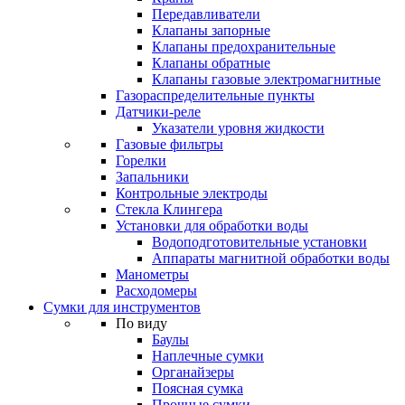
Передавливатели
Клапаны запорные
Клапаны предохранительные
Клапаны обратные
Клапаны газовые электромагнитные
Газораспределительные пункты
Датчики-реле
Указатели уровня жидкости
Газовые фильтры
Горелки
Запальники
Контрольные электроды
Стекла Клингера
Установки для обработки воды
Водоподготовительные установки
Аппараты магнитной обработки воды
Манометры
Расходомеры
Сумки для инструментов
По виду
Баулы
Наплечные сумки
Органайзеры
Поясная сумка
Прочные сумки