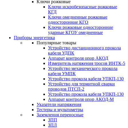
Ключи рожковые
Ключи искробезопасные рожковые
КГД
Ключи омедненные рожковые
односторонние КГО
Ключи рожковые односторонние
ударные КГОУ омедненные
Приборы энергетика
Популярные товары
Устройство дистанционного прокола
кабеля УДПК
Аппарат контроля опор АКОД
Измеритель натяжения тросов ИНТК-5
Устройство механического прокола
кабеля УМПК
Устройство прокола кабеля УПКП-130
Устройство для термитной сварки
проводов ПТСП-2
Устройство прокола кабеля УПКП-130
Аппарат контроля опор АКОД-М
Указатели напряжения
Тестеры и мультиметры
Заземления переносные
ЗПП
ЗПЛ