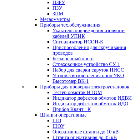
ПЗРУ
ПЗУ
ЗПМ
Мегаомметры
Приборы тех.обслуживания
Указатель повреждения изоляции
кабелей УПИК
Сигнализатор ИСОН-К
Приспособления для скручивания
проводов
Бесконечный канат
Страховочное устройство СУ-1
Набор для сварки скруток НИСС
Устройство крепления опор УКО
Высотомер ВК-1
Приборы для проверки электроустановок
Тестер обмоток ИТОМ
Индикатор дефектов обмоток ИДВИ
Индикатор дефектов обмоток ИДО
Прибор Квант - К
Штанги оперативные
ШО
ШОУ
Оперативные штанги до 10 кВ
Штанга оперативная до 35 кВ