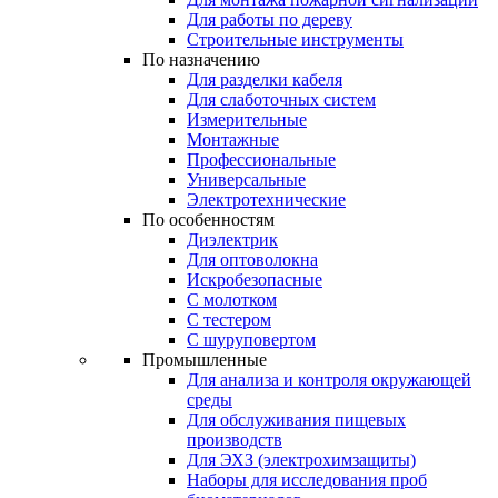
Для работы по дереву
Строительные инструменты
По назначению
Для разделки кабеля
Для слаботочных систем
Измерительные
Монтажные
Профессиональные
Универсальные
Электротехнические
По особенностям
Диэлектрик
Для оптоволокна
Искробезопасные
С молотком
С тестером
С шуруповертом
Промышленные
Для анализа и контроля окружающей
среды
Для обслуживания пищевых
производств
Для ЭХЗ (электрохимзащиты)
Наборы для исследования проб