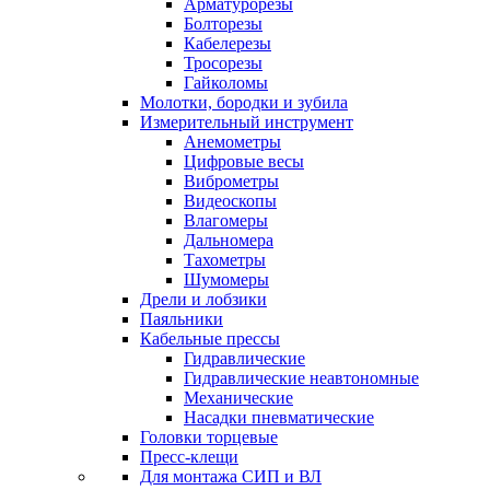
Арматурорезы
Болторезы
Кабелерезы
Тросорезы
Гайколомы
Молотки, бородки и зубила
Измерительный инструмент
Анемометры
Цифровые весы
Виброметры
Видеоскопы
Влагомеры
Дальномера
Тахометры
Шумомеры
Дрели и лобзики
Паяльники
Кабельные прессы
Гидравлические
Гидравлические неавтономные
Механические
Насадки пневматические
Головки торцевые
Пресс-клещи
Для монтажа СИП и ВЛ