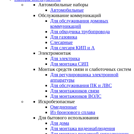
Автомобильные наборы
Автомобильные
Обслуживание коммуникаций
Для обслуживания домовых
коммуникаций
Для обходчика трубопровода
Для газовика
Слесарные
Для слесаря КИП и А
Электромонтаж
Для электрика
Для монтажа СИП
Монтаж средств связи и слаботочных систем
Для регулировщика электронной
аппаратуры
Для обслуживания ПК и ЛВС
Для монтажников связи
Для монтажников ВОЛС
Искробезопасные
Омедненные
Из бронзового сплава
Для бытового использования
Для дома
Для монтажа видеонаблюдения
Для монтажа пожарной сигнализации