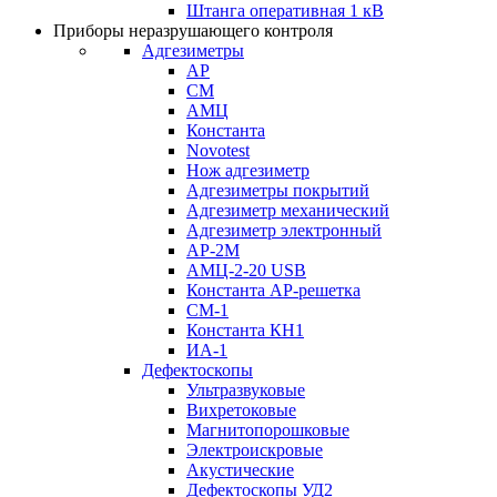
Штанга оперативная 1 кВ
Приборы неразрушающего контроля
Адгезиметры
АР
СМ
АМЦ
Константа
Novotest
Нож адгезиметр
Адгезиметры покрытий
Адгезиметр механический
Адгезиметр электронный
АР-2М
АМЦ-2-20 USB
Константа АР-решетка
СМ-1
Константа КН1
ИА-1
Дефектоскопы
Ультразвуковые
Вихретоковые
Магнитопорошковые
Электроискровые
Акустические
Дефектоскопы УД2