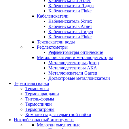
Кабелеискатли Атлет
Кабелеискатели Лидер
Кабелеискатели Fluke
Кабелеискатели
Кабелеискатель Успех
Кабелеискатель Атлет
Кабелеискатель Лидер
Кабелеискатели Fluke
Течеискатели воды
Рефлектометры
Рефлектометры оптические
Металлоискатели и металлодетекторы
Металлодетекторы Дозор
Металлодетекторы АКА
Металлоискатели Garrett
Досмотровые металлоискатели
Термитная сварка
Термосмеси
Термокарандаши
Тигель-формы
Термоспички
Термопатроны
Комплекты для термитной пайки
Искробезопасный инструмент
Молотки омедненные