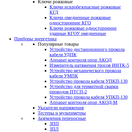
Ключи рожковые
Ключи искробезопасные рожковые
КГД
Ключи омедненные рожковые
односторонние КГО
Ключи рожковые односторонние
ударные КГОУ омедненные
Приборы энергетика
Популярные товары
Устройство дистанционного прокола
кабеля УДПК
Аппарат контроля опор АКОД
Измеритель натяжения тросов ИНТК-5
Устройство механического прокола
кабеля УМПК
Устройство прокола кабеля УПКП-130
Устройство для термитной сварки
проводов ПТСП-2
Устройство прокола кабеля УПКП-130
Аппарат контроля опор АКОД-М
Указатели напряжения
Тестеры и мультиметры
Заземления переносные
ЗПП
ЗПЛ