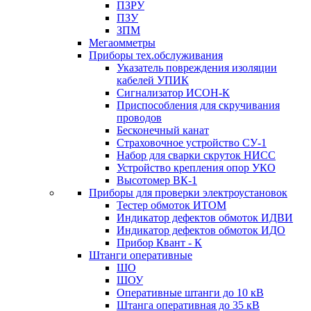
ПЗРУ
ПЗУ
ЗПМ
Мегаомметры
Приборы тех.обслуживания
Указатель повреждения изоляции
кабелей УПИК
Сигнализатор ИСОН-К
Приспособления для скручивания
проводов
Бесконечный канат
Страховочное устройство СУ-1
Набор для сварки скруток НИСС
Устройство крепления опор УКО
Высотомер ВК-1
Приборы для проверки электроустановок
Тестер обмоток ИТОМ
Индикатор дефектов обмоток ИДВИ
Индикатор дефектов обмоток ИДО
Прибор Квант - К
Штанги оперативные
ШО
ШОУ
Оперативные штанги до 10 кВ
Штанга оперативная до 35 кВ