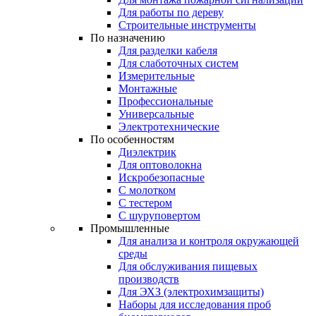
Для работы по дереву
Строительные инструменты
По назначению
Для разделки кабеля
Для слаботочных систем
Измерительные
Монтажные
Профессиональные
Универсальные
Электротехнические
По особенностям
Диэлектрик
Для оптоволокна
Искробезопасные
С молотком
С тестером
С шуруповертом
Промышленные
Для анализа и контроля окружающей
среды
Для обслуживания пищевых
производств
Для ЭХЗ (электрохимзащиты)
Наборы для исследования проб