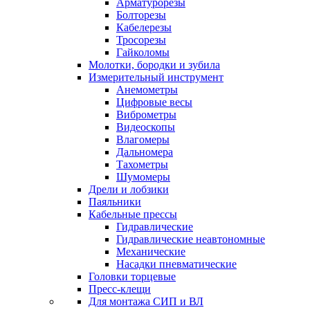
Арматурорезы
Болторезы
Кабелерезы
Тросорезы
Гайколомы
Молотки, бородки и зубила
Измерительный инструмент
Анемометры
Цифровые весы
Виброметры
Видеоскопы
Влагомеры
Дальномера
Тахометры
Шумомеры
Дрели и лобзики
Паяльники
Кабельные прессы
Гидравлические
Гидравлические неавтономные
Механические
Насадки пневматические
Головки торцевые
Пресс-клещи
Для монтажа СИП и ВЛ