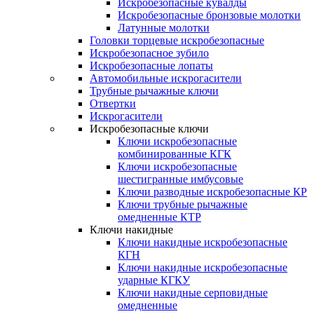
Искробезопасные кувалды
Искробезопасные бронзовые молотки
Латунные молотки
Головки торцевые искробезопасные
Искробезопасное зубило
Искробезопасные лопаты
Автомобильные искрогасители
Трубные рычажные ключи
Отвертки
Искрогасители
Искробезопасные ключи
Ключи искробезопасные
комбинированные КГК
Ключи искробезопасные
шестигранные имбусовые
Ключи разводные искробезопасные КР
Ключи трубные рычажные
омедненные КТР
Ключи накидные
Ключи накидные искробезопасные
КГН
Ключи накидные искробезопасные
ударные КГКУ
Ключи накидные серповидные
омедненные