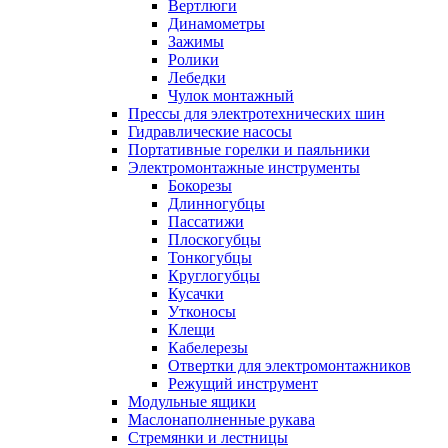
Вертлюги
Динамометры
Зажимы
Ролики
Лебедки
Чулок монтажный
Прессы для электротехнических шин
Гидравлические насосы
Портативные горелки и паяльники
Электромонтажные инструменты
Бокорезы
Длинногубцы
Пассатижи
Плоскогубцы
Тонкогубцы
Круглогубцы
Кусачки
Утконосы
Клещи
Кабелерезы
Отвертки для электромонтажников
Режущий инструмент
Модульные ящики
Маслонаполненные рукава
Стремянки и лестницы