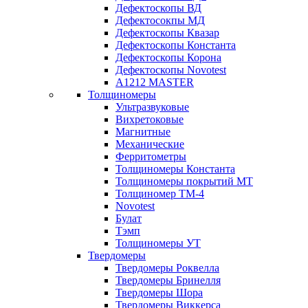
Дефектоскопы ВД
Дефектосокпы МД
Дефектоскопы Квазар
Дефектоскопы Константа
Дефектоскопы Корона
Дефектоскопы Novotest
А1212 MASTER
Толщиномеры
Ультразвуковые
Вихретоковые
Магнитные
Механические
Ферритометры
Толщиномеры Константа
Толщиномеры покрытий МТ
Толщиномер ТМ-4
Novotest
Булат
Тэмп
Толщиномеры УТ
Твердомеры
Твердомеры Роквелла
Твердомеры Бринелля
Твердомеры Шора
Твердомеры Виккерса