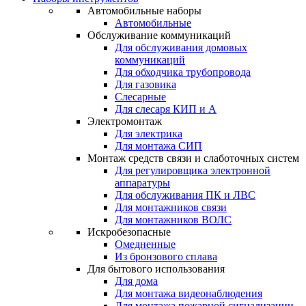
Автомобильные наборы
Автомобильные
Обслуживание коммуникаций
Для обслуживания домовых
коммуникаций
Для обходчика трубопровода
Для газовика
Слесарные
Для слесаря КИП и А
Электромонтаж
Для электрика
Для монтажа СИП
Монтаж средств связи и слаботочных систем
Для регулировщика электронной
аппаратуры
Для обслуживания ПК и ЛВС
Для монтажников связи
Для монтажников ВОЛС
Искробезопасные
Омедненные
Из бронзового сплава
Для бытового использования
Для дома
Для монтажа видеонаблюдения
Для монтажа пожарной сигнализации