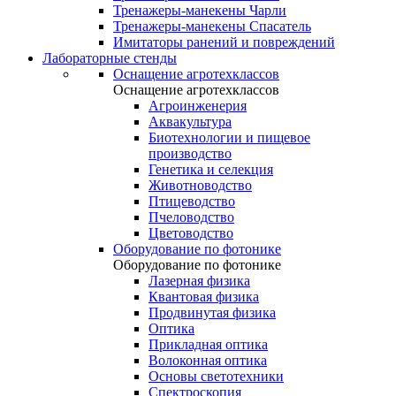
Тренажеры-манекены Чарли
Тренажеры-манекены Спасатель
Имитаторы ранений и повреждений
Лабораторные стенды
Оснащение агротехклассов
Оснащение агротехклассов
Агроинженерия
Аквакультура
Биотехнологии и пищевое
производство
Генетика и селекция
Животноводство
Птицеводство
Пчеловодство
Цветоводство
Оборудование по фотонике
Оборудование по фотонике
Лазерная физика
Квантовая физика
Продвинутая физика
Оптика
Прикладная оптика
Волоконная оптика
Основы светотехники
Спектроскопия