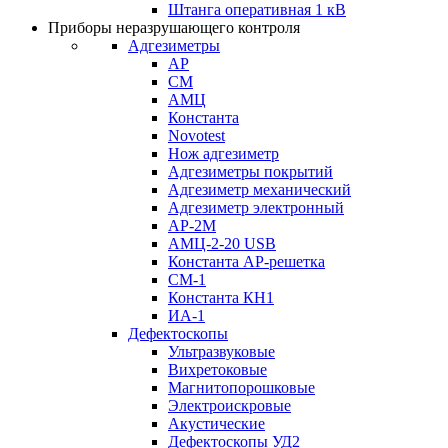
Штанга оперативная 1 кВ
Приборы неразрушающего контроля
Адгезиметры
АР
СМ
АМЦ
Константа
Novotest
Нож адгезиметр
Адгезиметры покрытий
Адгезиметр механический
Адгезиметр электронный
АР-2М
АМЦ-2-20 USB
Константа АР-решетка
СМ-1
Константа КН1
ИА-1
Дефектоскопы
Ультразвуковые
Вихретоковые
Магнитопорошковые
Электроискровые
Акустические
Дефектоскопы УД2