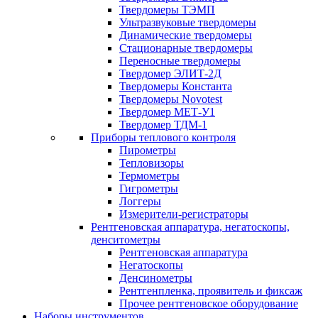
Твердомеры ТЭМП
Ультразвуковые твердомеры
Динамические твердомеры
Стационарные твердомеры
Переносные твердомеры
Твердомер ЭЛИТ-2Д
Твердомеры Константа
Твердомеры Novotest
Твердомер МЕТ-У1
Твердомер ТДМ-1
Приборы теплового контроля
Пирометры
Тепловизоры
Термометры
Гигрометры
Логгеры
Измерители-регистраторы
Рентгеновская аппаратура, негатоскопы,
денситометры
Рентгеновская аппаратура
Негатоскопы
Денсинометры
Рентгенпленка, проявитель и фиксаж
Прочее рентгеновское оборудование
Наборы инструментов