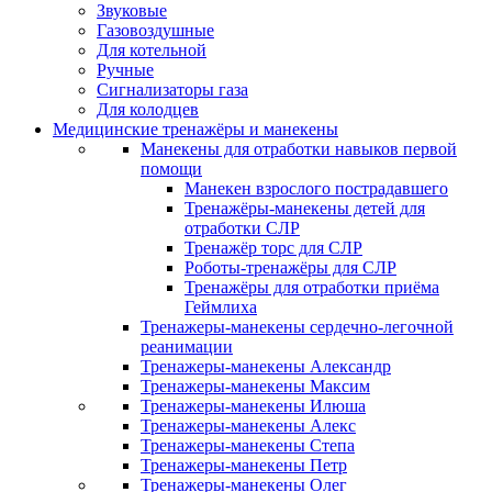
Звуковые
Газовоздушные
Для котельной
Ручные
Сигнализаторы газа
Для колодцев
Медицинские тренажёры и манекены
Манекены для отработки навыков первой
помощи
Манекен взрослого пострадавшего
Тренажёры-манекены детей для
отработки СЛР
Тренажёр торс для СЛР
Роботы-тренажёры для СЛР
Тренажёры для отработки приёма
Геймлиха
Тренажеры-манекены сердечно-легочной
реанимации
Тренажеры-манекены Александр
Тренажеры-манекены Максим
Тренажеры-манекены Илюша
Тренажеры-манекены Алекс
Тренажеры-манекены Степа
Тренажеры-манекены Петр
Тренажеры-манекены Олег