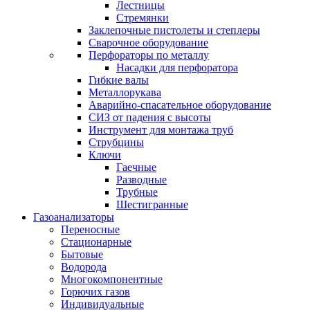
Лестницы
Стремянки
Заклепочные пистолеты и степлеры
Сварочное оборудование
Перфораторы по металлу
Насадки для перфоратора
Гибкие валы
Металлорукава
Аварийно-спасательное оборудование
СИЗ от падения с высоты
Инструмент для монтажа труб
Струбцины
Ключи
Гаечные
Разводные
Трубные
Шестигранные
Газоанализаторы
Переносные
Стационарные
Бытовые
Водорода
Многокомпонентные
Горючих газов
Индивидуальные