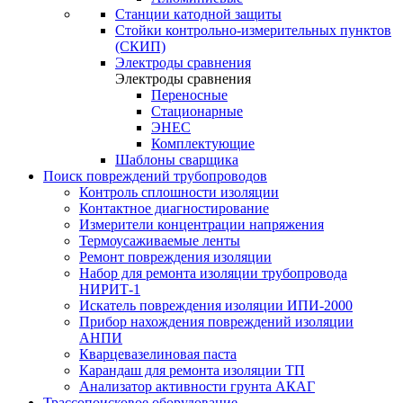
Станции катодной защиты
Стойки контрольно-измерительных пунктов
(СКИП)
Электроды сравнения
Электроды сравнения
Переносные
Стационарные
ЭНЕС
Комплектующие
Шаблоны сварщика
Поиск повреждений трубопроводов
Контроль сплошности изоляции
Контактное диагностирование
Измерители концентрации напряжения
Термоусаживаемые ленты
Ремонт повреждения изоляции
Набор для ремонта изоляции трубопровода
НИРИТ-1
Искатель повреждения изоляции ИПИ-2000
Прибор нахождения повреждений изоляции
АНПИ
Кварцевазелиновая паста
Карандаш для ремонта изоляции ТП
Анализатор активности грунта АКАГ
Трассопоисковое оборудование