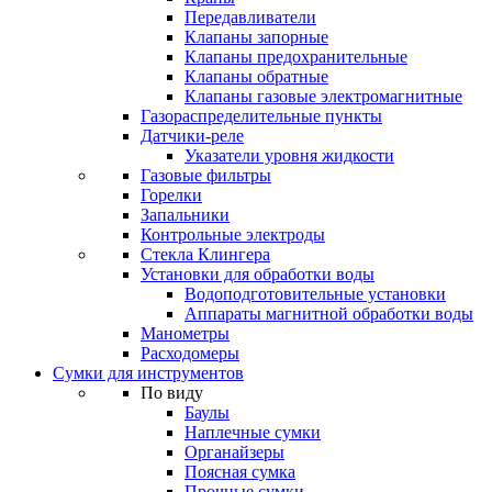
Передавливатели
Клапаны запорные
Клапаны предохранительные
Клапаны обратные
Клапаны газовые электромагнитные
Газораспределительные пункты
Датчики-реле
Указатели уровня жидкости
Газовые фильтры
Горелки
Запальники
Контрольные электроды
Стекла Клингера
Установки для обработки воды
Водоподготовительные установки
Аппараты магнитной обработки воды
Манометры
Расходомеры
Сумки для инструментов
По виду
Баулы
Наплечные сумки
Органайзеры
Поясная сумка
Прочные сумки