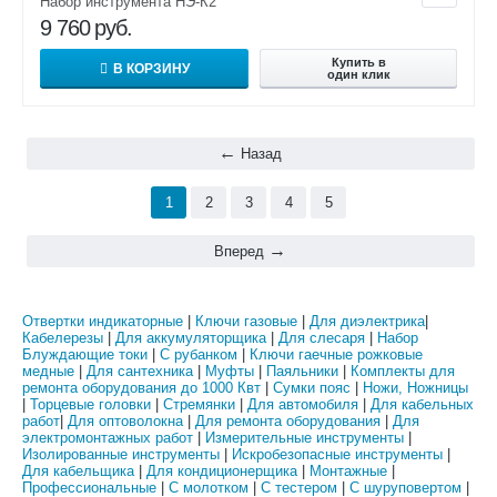
Набор инструмента НЭ-К2
9 760
руб.
Купить в
В КОРЗИНУ
один клик
Назад
1
2
3
4
5
Вперед
Отвертки индикаторные
|
Ключи газовые
|
Для диэлектрика
|
Кабелерезы
|
Для аккумуляторщика
|
Для слесаря
|
Набор
Блуждающие токи
|
С рубанком
|
Ключи гаечные рожковые
медные
|
Для сантехника
|
Муфты
|
Паяльники
|
Комплекты для
ремонта оборудования до 1000 Квт
|
Сумки пояс
|
Ножи, Ножницы
|
Торцевые головки
|
Стремянки
|
Для автомобиля
|
Для кабельных
работ
|
Для оптоволокна
|
Для ремонта оборудования
|
Для
электромонтажных работ
|
Измерительные инструменты
|
Изолированные инструменты
|
Искробезопасные инструменты
|
Для кабельщика
|
Для кондиционерщика
|
Монтажные
|
Профессиональные
|
С молотком
|
С тестером
|
С шуруповертом
|