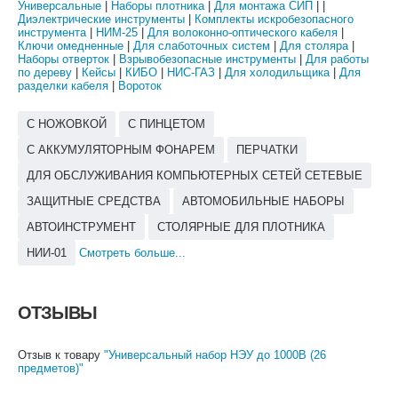
Универсальные
|
Наборы плотника
|
Для монтажа СИП
| |
Диэлектрические инструменты
|
Комплекты искробезопасного
инструмента
|
НИМ-25
|
Для волоконно-оптического кабеля
|
Ключи омедненные
|
Для слаботочных систем
|
Для столяра
|
Наборы отверток
|
Взрывобезопасные инструменты
|
Для работы
по дереву
|
Кейсы
|
КИБО
|
НИС-ГАЗ
|
Для холодильщика
|
Для
разделки кабеля
|
Вороток
С НОЖОВКОЙ
С ПИНЦЕТОМ
С АККУМУЛЯТОРНЫМ ФОНАРЕМ
ПЕРЧАТКИ
ДЛЯ ОБСЛУЖИВАНИЯ КОМПЬЮТЕРНЫХ СЕТЕЙ СЕТЕВЫЕ
ЗАЩИТНЫЕ СРЕДСТВА
АВТОМОБИЛЬНЫЕ НАБОРЫ
АВТОИНСТРУМЕНТ
СТОЛЯРНЫЕ ДЛЯ ПЛОТНИКА
НИИ-01
Смотреть больше...
ОТЗЫВЫ
Отзыв к товару
"Универсальный набор НЭУ до 1000В (26
предметов)"