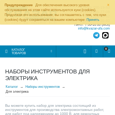
×
Предупреждение
Для обеспечения высокого уровня
8 (800) 700-19-50
обслуживания на этом сайте используются куки (cookies).
8 (495) 255-77-08
Продолжая его использование, вы соглашаетесь с тем, что куки
8 (347) 225-00-52
(cookies) будут сохраняться на вашем компьютере:
Принять
8 (986) 963-95-80
Пн-пт: 7.00-16.00 (Мск)
info@kvazar-ufa.com
0
КАТАЛОГ
ТОВАРОВ
НАБОРЫ ИНСТРУМЕНТОВ ДЛЯ
ЭЛЕКТРИКА
Каталог
Наборы инструментов
Для электрика
Вы можете купить набор для электрика состоящий из
инструментов для производства электромонтажных работ,
для работ под напряжением до 1000 В, для ремонтных