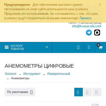
×
Предупреждение
Для обеспечения высокого уровня
8 (800) 700-19-50
обслуживания на этом сайте используются куки (cookies).
8 (495) 255-77-08
Продолжая его использование, вы соглашаетесь с тем, что куки
8 (347) 225-00-52
(cookies) будут сохраняться на вашем компьютере:
Принять
8 (986) 963-95-80
Пн-пт: 7.00-16.00 (Мск)
info@kvazar-ufa.com
0
КАТАЛОГ
ТОВАРОВ
АНЕМОМЕТРЫ ЦИФРОВЫЕ
Каталог
Инструмент
Измерительный
Анемометры
По умолчанию
07199