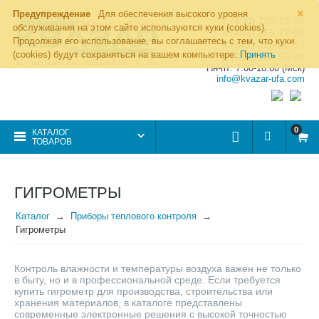
×
Предупреждение
Для обеспечения высокого уровня
8 (800) 700-19-50
обслуживания на этом сайте используются куки (cookies).
8 (495) 255-77-08
Продолжая его использование, вы соглашаетесь с тем, что куки
8 (347) 225-00-52
(cookies) будут сохраняться на вашем компьютере:
Принять
8 (986) 963-95-80
Пн-пт: 7.00-16.00 (Мск)
info@kvazar-ufa.com
0
КАТАЛОГ
ТОВАРОВ
ГИГРОМЕТРЫ
Каталог
Приборы теплового контроля
Гигрометры
Контроль влажности и температуры воздуха важен не только
в быту, но и в профессиональной среде. Если требуется
купить гигрометр для производства, строительства или
хранения материалов, в каталоге представлены
современные электронные решения с высокой точностью