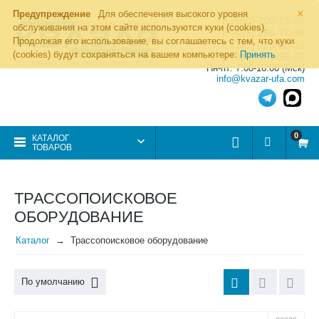
×
Предупреждение
Для обеспечения высокого уровня
8 (800) 700-19-50
обслуживания на этом сайте используются куки (cookies).
8 (495) 255-77-08
Продолжая его использование, вы соглашаетесь с тем, что куки
8 (347) 225-00-52
(cookies) будут сохраняться на вашем компьютере:
Принять
8 (986) 963-95-80
Пн-пт: 7.00-16.00 (Мск)
info@kvazar-ufa.com
0
КАТАЛОГ
ТОВАРОВ
ТРАССОПОИСКОВОЕ
ОБОРУДОВАНИЕ
Каталог
Трассопоисковое оборудование
По умолчанию