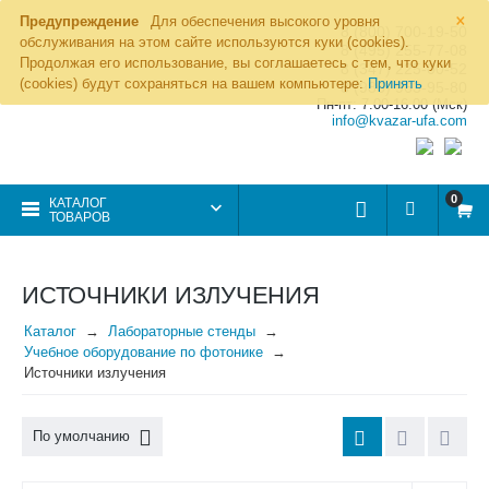
×
Предупреждение
Для обеспечения высокого уровня
8 (800) 700-19-50
обслуживания на этом сайте используются куки (cookies).
8 (495) 255-77-08
Продолжая его использование, вы соглашаетесь с тем, что куки
8 (347) 225-00-52
(cookies) будут сохраняться на вашем компьютере:
Принять
8 (986) 963-95-80
Пн-пт: 7.00-16.00 (Мск)
info@kvazar-ufa.com
0
КАТАЛОГ
ТОВАРОВ
ИСТОЧНИКИ ИЗЛУЧЕНИЯ
Каталог
Лабораторные стенды
Учебное оборудование по фотонике
Источники излучения
По умолчанию