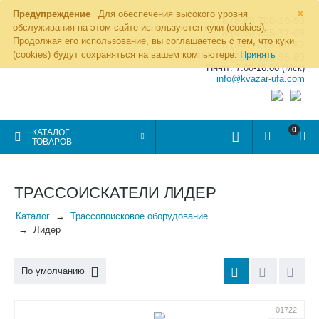
×
Предупреждение
Для обеспечения высокого уровня
8 (800) 700-19-50
обслуживания на этом сайте используются куки (cookies).
8 (495) 255-77-08
Продолжая его использование, вы соглашаетесь с тем, что куки
8 (347) 225-00-52
(cookies) будут сохраняться на вашем компьютере:
Принять
8 (986) 963-95-80
Пн-пт: 7.00-16.00 (Мск)
info@kvazar-ufa.com
0
КАТАЛОГ
ТОВАРОВ
ТРАССОИСКАТЕЛИ ЛИДЕР
Каталог
Трассопоисковое оборудование
Лидер
По умолчанию
01722