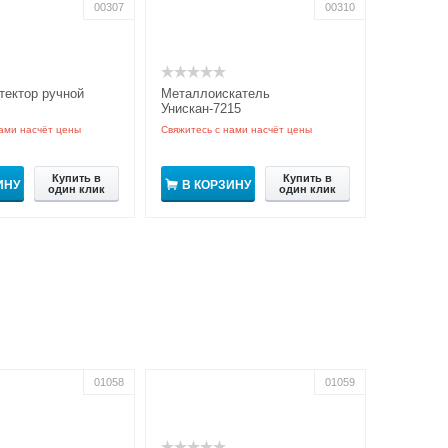
00307
00310
ектор ручной
Металлоискатель
Унискан-7215
ами насчёт цены
Свяжитесь с нами насчёт цены
Купить в
Купить в
ИНУ
В КОРЗИНУ
один клик
один клик
01058
01059