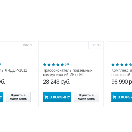
00299
00198
)
(3)
ель ЛИДЕР-1011
Трассоискатель подземных
Комплекс 
коммуникаций ИКкт-50
поисковый
уб.
28 243
руб.
96 990
р
Купить в
Купить в
У
В КОРЗИНУ
В КОРЗ
один клик
один клик