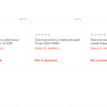
00278
00279
ль кабельных
Трассоискатель коммуникаций
Трассоиска
р 75-02М
Успех КБИ-306М
линий Абри
осу
Цена по запросу
Цена по за
ии
Нет в наличии
Нет в нал