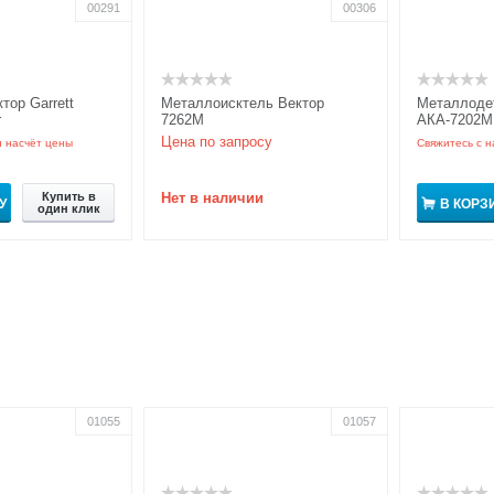
00291
00306
тор Garrett
Металлоисктель Вектор
Металлодет
r
7262М
АКА-7202М
Цена по запросу
и насчёт цены
Свяжитесь с н
Купить в
Нет в наличии
У
В КОРЗ
один клик
01055
01057