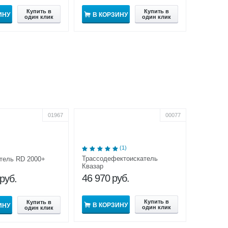
Купить в
Купить в
ИНУ
В КОРЗИНУ
один клик
один клик
01967
00077
(1)
Трассодефектоискатель
тель RD 2000+
Квазар
46 970
руб.
руб.
Купить в
Купить в
В КОРЗИНУ
ИНУ
один клик
один клик