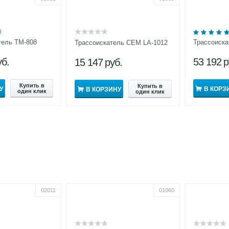
)
тель ТМ-808
Трассоиска
Трассоискатель CEM LA-1012
уб.
53 192
р
15 147
руб.
Купить в
Купить в
У
В КОРЗ
В КОРЗИНУ
один клик
один клик
02011
01060