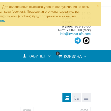
×
Для обеспечения высокого уровня обслуживания на этом
ся куки (cookies). Продолжая его использование, вы
8 (800) 700-19-50
»
м, что куки (cookies) будут сохраняться на вашем
ТОВ
8 (495) 255-77-08
ять
8 (347) 225-00-52
8 (986) 963-95-80
Пн-пт: 7.00-16.00 (Мск)
info@kvazar-ufa.com
0
КАБИНЕТ
КОРЗИНА
00076
01056