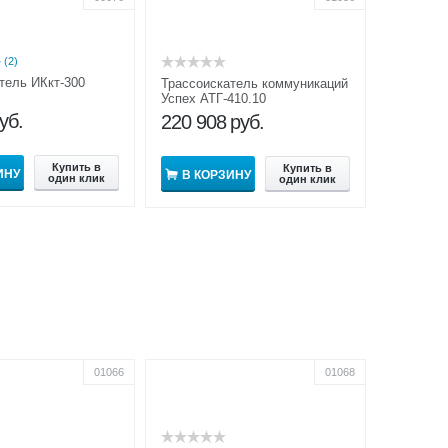
(2)
тель ИКкт-300
Трассоискатель коммуникаций
Успех АТГ-410.10
уб.
220 908
руб.
Купить в
Купить в
ИНУ
В КОРЗИНУ
один клик
один клик
01066
01068