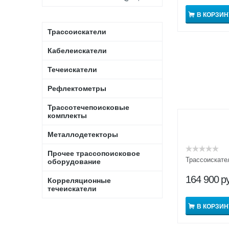
В КОРЗИН
Трассоискатели
Кабелеискатели
Течеискатели
Рефлектометры
Трассотечепоисковые
комплекты
Металлодетекторы
Прочее трассопоисковое
Трассоискат
оборудование
164 900
р
Корреляционные
течеискатели
В КОРЗИН