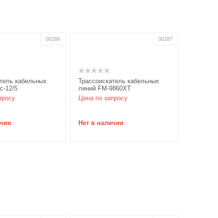
00286
00287
тель кабельных
Трассоискатель кабельных
с-12/5
линий FM-9860XT
просу
Цена по запросу
ичии
Нет в наличии