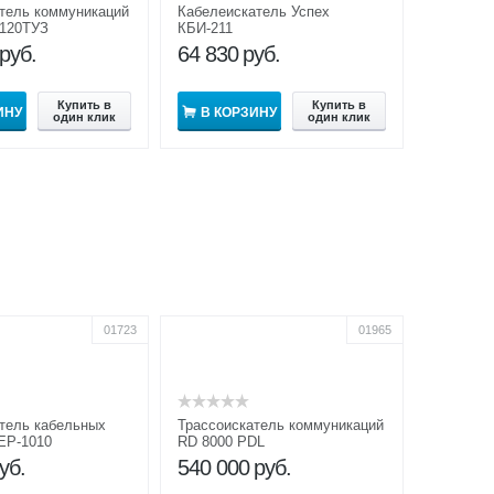
тель коммуникаций
Кабелеискатель Успех
-120ТУЗ
КБИ-211
руб.
64 830
руб.
Купить в
Купить в
ИНУ
В КОРЗИНУ
один клик
один клик
01723
01965
тель кабельных
Трассоискатель коммуникаций
ЕР-1010
RD 8000 PDL
уб.
540 000
руб.