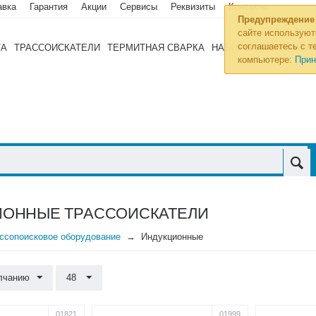
авка
Гарантия
Акции
Сервисы
Реквизиты
Контакты
Предупреждение
сайте используют
соглашаетесь с те
ТА
ТРАССОИСКАТЕЛИ
ТЕРМИТНАЯ СВАРКА
НАБОРЫ ИНСТРУМЕН
компьютере:
Прин
ИОННЫЕ ТРАССОИСКАТЕЛИ
ссопоисковое оборудование
Индукционные
лчанию
48
01821
01999