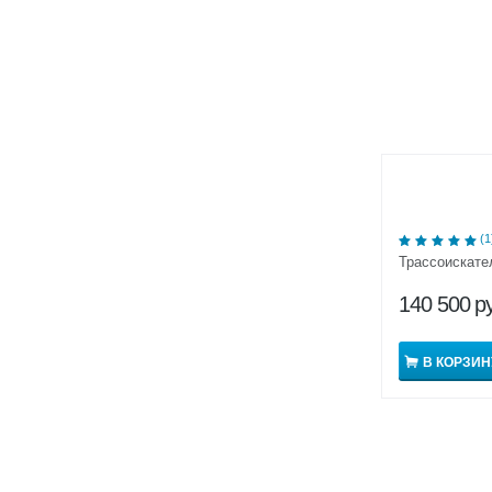
(1
Трассоискат
140 500
р
В КОРЗИН