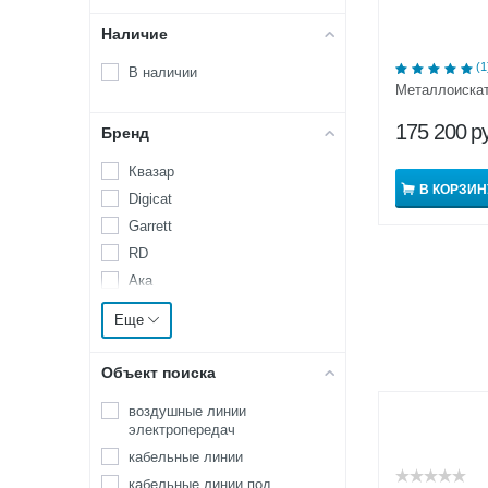
Наличие
(1
В наличии
Металлоиска
175 200
р
Бренд
Квазар
В КОРЗИН
Digicat
Garrett
RD
Ака
Аккорд
Еще
Атлет
Корд
Объект поиска
Лидер
воздушные линии
Менделеевец
электропередач
Поиск
кабельные линии
СЕМ
кабельные линии под