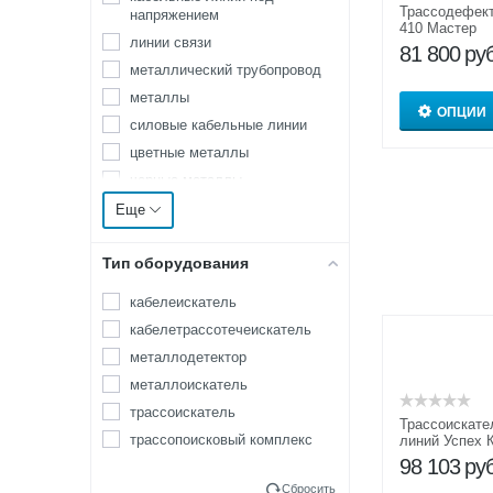
Тропа
Трассодефект
напряжением
410 Мастер
Унискан
линии связи
81 800
руб
Успех
металлический трубопровод
металлы
ОПЦИИ
силовые кабельные линии
цветные металлы
черные металлы
электрические кабельные
Еще
линии
энергосиловые кабельные
Тип оборудования
линии
кабелеискатель
кабелетрассотечеискатель
металлодетектор
металлоискатель
трассоискатель
Трассоискате
трассопоисковый комплекс
линий Успех 
98 103
руб
Сбросить