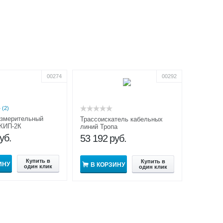
00274
00292
(2)
измерительный
Трассоискатель кабельных
 КИП-2К
линий Тропа
уб.
53 192
руб.
Купить в
Купить в
ИНУ
В КОРЗИНУ
один клик
один клик