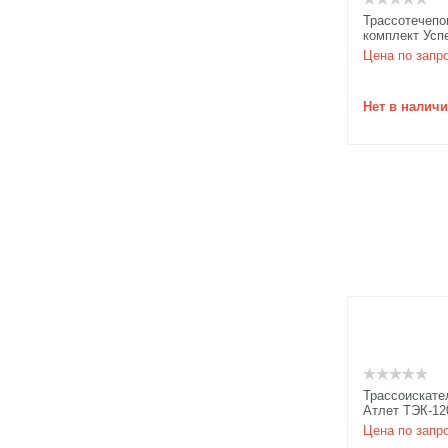
Трассотечепо
комплект Усп
Цена по запр
Нет в налич
Трассоискате
Атлет ТЭК-12
Цена по запр