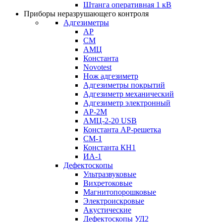
Штанга оперативная 1 кВ
Приборы неразрушающего контроля
Адгезиметры
АР
СМ
АМЦ
Константа
Novotest
Нож адгезиметр
Адгезиметры покрытий
Адгезиметр механический
Адгезиметр электронный
АР-2М
АМЦ-2-20 USB
Константа АР-решетка
СМ-1
Константа КН1
ИА-1
Дефектоскопы
Ультразвуковые
Вихретоковые
Магнитопорошковые
Электроискровые
Акустические
Дефектоскопы УД2