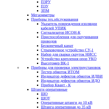
ПЗРУ
ПЗУ
ЗПМ
Мегаомметры
Приборы тех.обслуживания
Указатель повреждения изоляции
кабелей УПИК
Сигнализатор ИСОН-К
Приспособления для скручивания
проводов
Бесконечный канат
Страховочное устройство СУ-1
Набор для сварки скруток НИСС
Устройство крепления опор УКО
Высотомер ВК-1
Приборы для проверки электроустановок
Тестер обмоток ИТОМ
Индикатор дефектов обмоток ИДВИ
Индикатор дефектов обмоток ИДО
Прибор Квант - К
Штанги оперативные
ШО
ШОУ
Оперативные штанги до 10 кВ
Штанга оперативная до 35 кВ