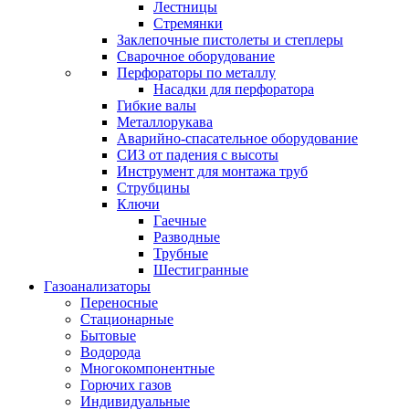
Лестницы
Стремянки
Заклепочные пистолеты и степлеры
Сварочное оборудование
Перфораторы по металлу
Насадки для перфоратора
Гибкие валы
Металлорукава
Аварийно-спасательное оборудование
СИЗ от падения с высоты
Инструмент для монтажа труб
Струбцины
Ключи
Гаечные
Разводные
Трубные
Шестигранные
Газоанализаторы
Переносные
Стационарные
Бытовые
Водорода
Многокомпонентные
Горючих газов
Индивидуальные