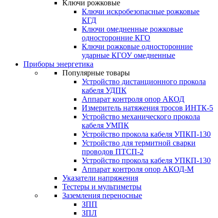
Ключи рожковые
Ключи искробезопасные рожковые
КГД
Ключи омедненные рожковые
односторонние КГО
Ключи рожковые односторонние
ударные КГОУ омедненные
Приборы энергетика
Популярные товары
Устройство дистанционного прокола
кабеля УДПК
Аппарат контроля опор АКОД
Измеритель натяжения тросов ИНТК-5
Устройство механического прокола
кабеля УМПК
Устройство прокола кабеля УПКП-130
Устройство для термитной сварки
проводов ПТСП-2
Устройство прокола кабеля УПКП-130
Аппарат контроля опор АКОД-М
Указатели напряжения
Тестеры и мультиметры
Заземления переносные
ЗПП
ЗПЛ