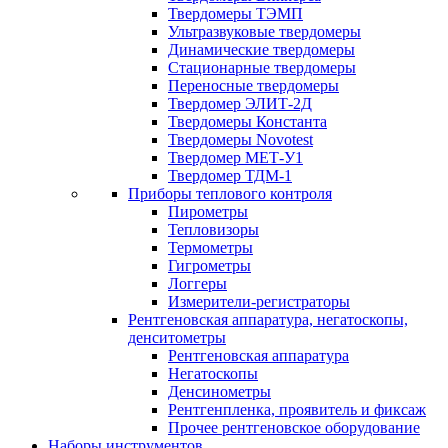
Твердомеры ТЭМП
Ультразвуковые твердомеры
Динамические твердомеры
Стационарные твердомеры
Переносные твердомеры
Твердомер ЭЛИТ-2Д
Твердомеры Константа
Твердомеры Novotest
Твердомер МЕТ-У1
Твердомер ТДМ-1
Приборы теплового контроля
Пирометры
Тепловизоры
Термометры
Гигрометры
Логгеры
Измерители-регистраторы
Рентгеновская аппаратура, негатоскопы,
денситометры
Рентгеновская аппаратура
Негатоскопы
Денсинометры
Рентгенпленка, проявитель и фиксаж
Прочее рентгеновское оборудование
Наборы инструментов