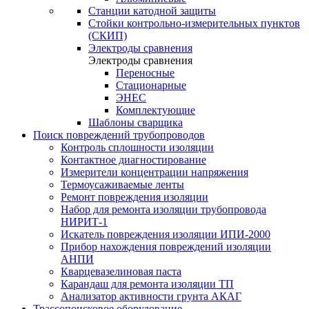
Станции катодной защиты
Стойки контрольно-измерительных пунктов
(СКИП)
Электроды сравнения
Электроды сравнения
Переносные
Стационарные
ЭНЕС
Комплектующие
Шаблоны сварщика
Поиск повреждений трубопроводов
Контроль сплошности изоляции
Контактное диагностирование
Измерители концентрации напряжения
Термоусаживаемые ленты
Ремонт повреждения изоляции
Набор для ремонта изоляции трубопровода
НИРИТ-1
Искатель повреждения изоляции ИПИ-2000
Прибор нахождения повреждений изоляции
АНПИ
Кварцевазелиновая паста
Карандаш для ремонта изоляции ТП
Анализатор активности грунта АКАГ
Трассопоисковое оборудование