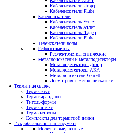
Кабелеискатли Атлет
Кабелеискатели Лидер
Кабелеискатели Fluke
Кабелеискатели
Кабелеискатель Успех
Кабелеискатель Атлет
Кабелеискатель Лидер
Кабелеискатели Fluke
Течеискатели воды
Рефлектометры
Рефлектометры оптические
Металлоискатели и металлодетекторы
Металлодетекторы Дозор
Металлодетекторы АКА
Металлоискатели Garrett
Досмотровые металлоискатели
Термитная сварка
Термосмеси
Термокарандаши
Тигель-формы
Термоспички
Термопатроны
Комплекты для термитной пайки
Искробезопасный инструмент
Молотки омедненные