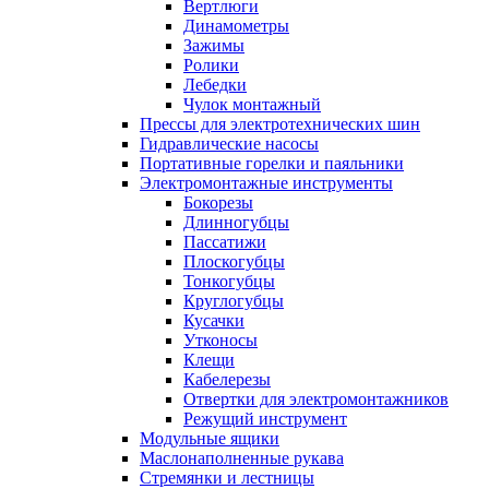
Вертлюги
Динамометры
Зажимы
Ролики
Лебедки
Чулок монтажный
Прессы для электротехнических шин
Гидравлические насосы
Портативные горелки и паяльники
Электромонтажные инструменты
Бокорезы
Длинногубцы
Пассатижи
Плоскогубцы
Тонкогубцы
Круглогубцы
Кусачки
Утконосы
Клещи
Кабелерезы
Отвертки для электромонтажников
Режущий инструмент
Модульные ящики
Маслонаполненные рукава
Стремянки и лестницы