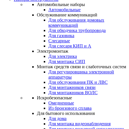
Автомобильные наборы
Автомобильные
Обслуживание коммуникаций
Для обслуживания домовых
коммуникаций
Для обходчика трубопровода
Для газовика
Слесарные
Для слесаря КИП и А
Электромонтаж
Для электрика
Для монтажа СИП
Монтаж средств связи и слаботочных систем
Для регулировщика электронной
аппаратуры
Для обслуживания ПК и ЛВС
Для монтажников связи
Для монтажников ВОЛС
Искробезопасные
Омедненные
Из бронзового сплава
Для бытового использования
Для дома
Для монтажа видеонаблюдения
Для монтажа пожарной сигнализации