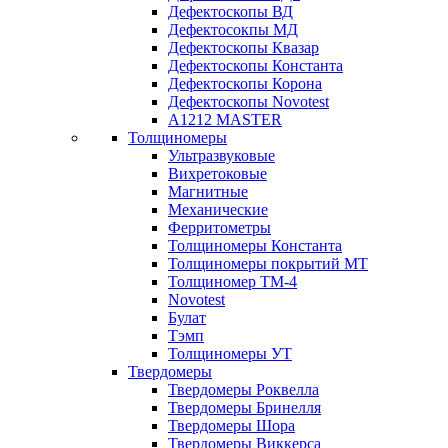
Дефектоскопы ВД
Дефектосокпы МД
Дефектоскопы Квазар
Дефектоскопы Константа
Дефектоскопы Корона
Дефектоскопы Novotest
А1212 MASTER
Толщиномеры
Ультразвуковые
Вихретоковые
Магнитные
Механические
Ферритометры
Толщиномеры Константа
Толщиномеры покрытий МТ
Толщиномер ТМ-4
Novotest
Булат
Тэмп
Толщиномеры УТ
Твердомеры
Твердомеры Роквелла
Твердомеры Бринелля
Твердомеры Шора
Твердомеры Виккерса