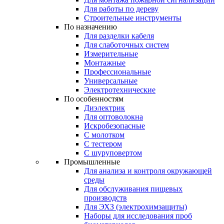
Для работы по дереву
Строительные инструменты
По назначению
Для разделки кабеля
Для слаботочных систем
Измерительные
Монтажные
Профессиональные
Универсальные
Электротехнические
По особенностям
Диэлектрик
Для оптоволокна
Искробезопасные
С молотком
С тестером
С шуруповертом
Промышленные
Для анализа и контроля окружающей
среды
Для обслуживания пищевых
производств
Для ЭХЗ (электрохимзащиты)
Наборы для исследования проб