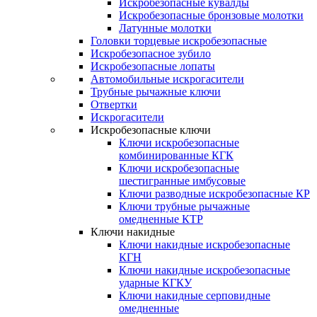
Искробезопасные кувалды
Искробезопасные бронзовые молотки
Латунные молотки
Головки торцевые искробезопасные
Искробезопасное зубило
Искробезопасные лопаты
Автомобильные искрогасители
Трубные рычажные ключи
Отвертки
Искрогасители
Искробезопасные ключи
Ключи искробезопасные
комбинированные КГК
Ключи искробезопасные
шестигранные имбусовые
Ключи разводные искробезопасные КР
Ключи трубные рычажные
омедненные КТР
Ключи накидные
Ключи накидные искробезопасные
КГН
Ключи накидные искробезопасные
ударные КГКУ
Ключи накидные серповидные
омедненные