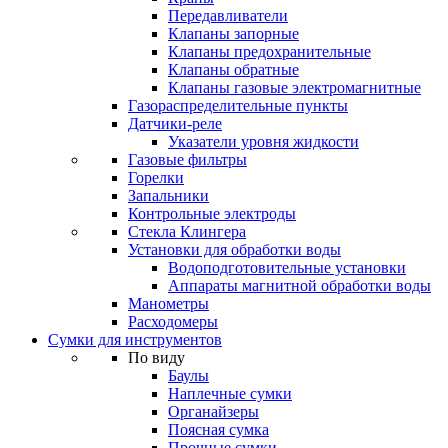
Передавливатели
Клапаны запорные
Клапаны предохранительные
Клапаны обратные
Клапаны газовые электромагнитные
Газораспределительные пункты
Датчики-реле
Указатели уровня жидкости
Газовые фильтры
Горелки
Запальники
Контрольные электроды
Стекла Клингера
Установки для обработки воды
Водоподготовительные установки
Аппараты магнитной обработки воды
Манометры
Расходомеры
Сумки для инструментов
По виду
Баулы
Наплечные сумки
Органайзеры
Поясная сумка
Прочные сумки