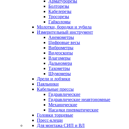
Арматурорезы
Болторезы
Кабелерезы
Тросорезы
Гайколомы
Молотки, бородки и зубила
Измерительный инструмент
Анемометры
Цифровые весы
Виброметры
Видеоскопы
Влагомеры
Дальномера
Тахометры
Шумомеры
Дрели и лобзики
Паяльники
Кабельные прессы
Гидравлические
Гидравлические неавтономные
Механические
Насадки пневматические
Головки торцевые
Пресс-клещи
Для монтажа СИП и ВЛ