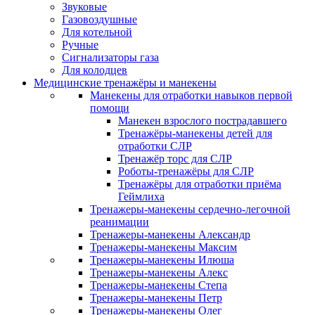
Звуковые
Газовоздушные
Для котельной
Ручные
Сигнализаторы газа
Для колодцев
Медицинские тренажёры и манекены
Манекены для отработки навыков первой
помощи
Манекен взрослого пострадавшего
Тренажёры-манекены детей для
отработки СЛР
Тренажёр торс для СЛР
Роботы-тренажёры для СЛР
Тренажёры для отработки приёма
Геймлиха
Тренажеры-манекены сердечно-легочной
реанимации
Тренажеры-манекены Александр
Тренажеры-манекены Максим
Тренажеры-манекены Илюша
Тренажеры-манекены Алекс
Тренажеры-манекены Степа
Тренажеры-манекены Петр
Тренажеры-манекены Олег