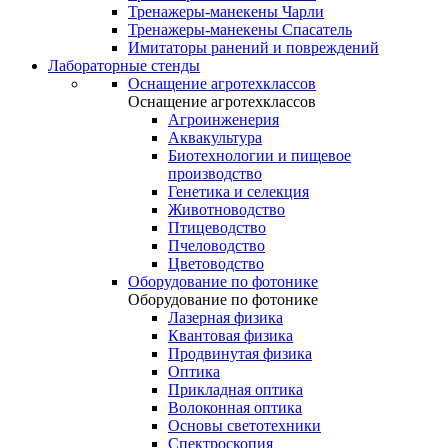
Тренажеры-манекены Чарли
Тренажеры-манекены Спасатель
Имитаторы ранений и повреждений
Лабораторные стенды
Оснащение агротехклассов
Оснащение агротехклассов
Агроинженерия
Аквакультура
Биотехнологии и пищевое
производство
Генетика и селекция
Животноводство
Птицеводство
Пчеловодство
Цветоводство
Оборудование по фотонике
Оборудование по фотонике
Лазерная физика
Квантовая физика
Продвинутая физика
Оптика
Прикладная оптика
Волоконная оптика
Основы светотехники
Спектроскопия