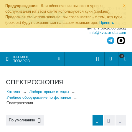
×
Предупреждение
Для обеспечения высокого уровня
8 (800) 700-19-50
обслуживания на этом сайте используются куки (cookies).
8 (495) 255-77-08
Продолжая его использование, вы соглашаетесь с тем, что куки
8 (347) 225-00-52
(cookies) будут сохраняться на вашем компьютере:
Принять
8 (986) 963-95-80
Пн-пт: 7.00-16.00 (Мск)
info@kvazar-ufa.com
0
КАТАЛОГ
ТОВАРОВ
СПЕКТРОСКОПИЯ
Каталог
Лабораторные стенды
Учебное оборудование по фотонике
Спектроскопия
По умолчанию