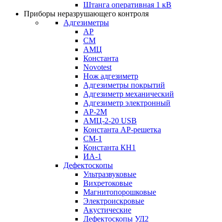
Штанга оперативная 1 кВ
Приборы неразрушающего контроля
Адгезиметры
АР
СМ
АМЦ
Константа
Novotest
Нож адгезиметр
Адгезиметры покрытий
Адгезиметр механический
Адгезиметр электронный
АР-2М
АМЦ-2-20 USB
Константа АР-решетка
СМ-1
Константа КН1
ИА-1
Дефектоскопы
Ультразвуковые
Вихретоковые
Магнитопорошковые
Электроискровые
Акустические
Дефектоскопы УД2