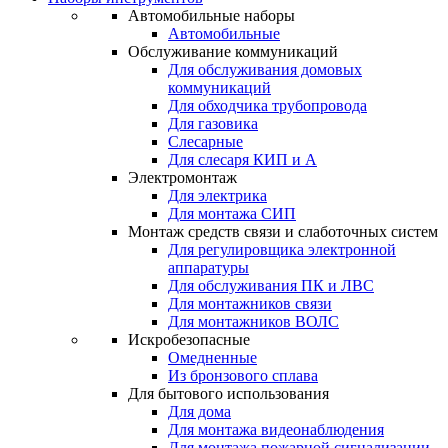
Автомобильные наборы
Автомобильные
Обслуживание коммуникаций
Для обслуживания домовых
коммуникаций
Для обходчика трубопровода
Для газовика
Слесарные
Для слесаря КИП и А
Электромонтаж
Для электрика
Для монтажа СИП
Монтаж средств связи и слаботочных систем
Для регулировщика электронной
аппаратуры
Для обслуживания ПК и ЛВС
Для монтажников связи
Для монтажников ВОЛС
Искробезопасные
Омедненные
Из бронзового сплава
Для бытового использования
Для дома
Для монтажа видеонаблюдения
Для монтажа пожарной сигнализации