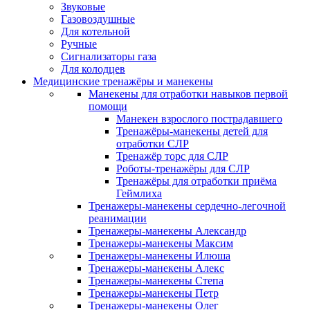
Звуковые
Газовоздушные
Для котельной
Ручные
Сигнализаторы газа
Для колодцев
Медицинские тренажёры и манекены
Манекены для отработки навыков первой
помощи
Манекен взрослого пострадавшего
Тренажёры-манекены детей для
отработки СЛР
Тренажёр торс для СЛР
Роботы-тренажёры для СЛР
Тренажёры для отработки приёма
Геймлиха
Тренажеры-манекены сердечно-легочной
реанимации
Тренажеры-манекены Александр
Тренажеры-манекены Максим
Тренажеры-манекены Илюша
Тренажеры-манекены Алекс
Тренажеры-манекены Степа
Тренажеры-манекены Петр
Тренажеры-манекены Олег