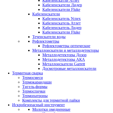
Кабелеискатли Атлет
Кабелеискатели Лидер
Кабелеискатели Fluke
Кабелеискатели
Кабелеискатель Успех
Кабелеискатель Атлет
Кабелеискатель Лидер
Кабелеискатели Fluke
Течеискатели воды
Рефлектометры
Рефлектометры оптические
Металлоискатели и металлодетекторы
Металлодетекторы Дозор
Металлодетекторы АКА
Металлоискатели Garrett
Досмотровые металлоискатели
Термитная сварка
Термосмеси
Термокарандаши
Тигель-формы
Термоспички
Термопатроны
Комплекты для термитной пайки
Искробезопасный инструмент
Молотки омедненные