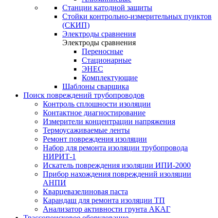
Станции катодной защиты
Стойки контрольно-измерительных пунктов
(СКИП)
Электроды сравнения
Электроды сравнения
Переносные
Стационарные
ЭНЕС
Комплектующие
Шаблоны сварщика
Поиск повреждений трубопроводов
Контроль сплошности изоляции
Контактное диагностирование
Измерители концентрации напряжения
Термоусаживаемые ленты
Ремонт повреждения изоляции
Набор для ремонта изоляции трубопровода
НИРИТ-1
Искатель повреждения изоляции ИПИ-2000
Прибор нахождения повреждений изоляции
АНПИ
Кварцевазелиновая паста
Карандаш для ремонта изоляции ТП
Анализатор активности грунта АКАГ
Трассопоисковое оборудование