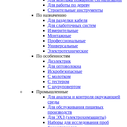
Для работы по дереву
Строительные инструменты
По назначению
Для разделки кабеля
Для слаботочных систем
Измерительные
Монтажные
Профессиональные
Универсальные
Электротехнические
По особенностям
Диэлектрик
Для оптоволокна
Искробезопасные
С молотком
С тестером
С шуруповертом
Промышленные
Для анализа и контроля окружающей
среды
Для обслуживания пищевых
производств
Для ЭХЗ (электрохимзащиты)
Наборы для исследования проб