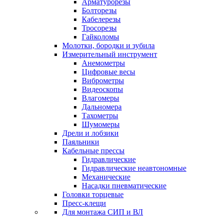
Арматурорезы
Болторезы
Кабелерезы
Тросорезы
Гайколомы
Молотки, бородки и зубила
Измерительный инструмент
Анемометры
Цифровые весы
Виброметры
Видеоскопы
Влагомеры
Дальномера
Тахометры
Шумомеры
Дрели и лобзики
Паяльники
Кабельные прессы
Гидравлические
Гидравлические неавтономные
Механические
Насадки пневматические
Головки торцевые
Пресс-клещи
Для монтажа СИП и ВЛ