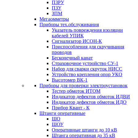
ПЗРУ
ПЗУ
ЗПМ
Мегаомметры
Приборы тех.обслуживания
Указатель повреждения изоляции
кабелей УПИК
Сигнализатор ИСОН-К
Приспособления для скручивания
проводов
Бесконечный канат
Страховочное устройство СУ-1
Набор для сварки скруток НИСС
Устройство крепления опор УКО
Высотомер ВК-1
Приборы для проверки электроустановок
Тестер обмоток ИТОМ
Индикатор дефектов обмоток ИДВИ
Индикатор дефектов обмоток ИДО
Прибор Квант - К
Штанги оперативные
ШО
ШОУ
Оперативные штанги до 10 кВ
Штанга оперативная до 35 кВ