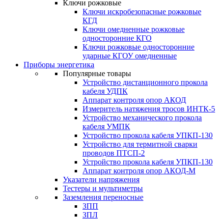
Ключи рожковые
Ключи искробезопасные рожковые
КГД
Ключи омедненные рожковые
односторонние КГО
Ключи рожковые односторонние
ударные КГОУ омедненные
Приборы энергетика
Популярные товары
Устройство дистанционного прокола
кабеля УДПК
Аппарат контроля опор АКОД
Измеритель натяжения тросов ИНТК-5
Устройство механического прокола
кабеля УМПК
Устройство прокола кабеля УПКП-130
Устройство для термитной сварки
проводов ПТСП-2
Устройство прокола кабеля УПКП-130
Аппарат контроля опор АКОД-М
Указатели напряжения
Тестеры и мультиметры
Заземления переносные
ЗПП
ЗПЛ