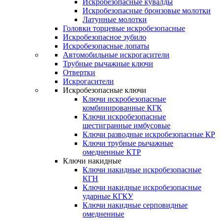
Искробезопасные кувалды
Искробезопасные бронзовые молотки
Латунные молотки
Головки торцевые искробезопасные
Искробезопасное зубило
Искробезопасные лопаты
Автомобильные искрогасители
Трубные рычажные ключи
Отвертки
Искрогасители
Искробезопасные ключи
Ключи искробезопасные
комбинированные КГК
Ключи искробезопасные
шестигранные имбусовые
Ключи разводные искробезопасные КР
Ключи трубные рычажные
омедненные КТР
Ключи накидные
Ключи накидные искробезопасные
КГН
Ключи накидные искробезопасные
ударные КГКУ
Ключи накидные серповидные
омедненные