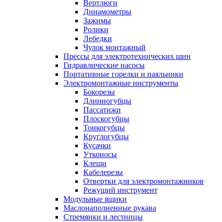
Вертлюги
Динамометры
Зажимы
Ролики
Лебедки
Чулок монтажный
Прессы для электротехнических шин
Гидравлические насосы
Портативные горелки и паяльники
Электромонтажные инструменты
Бокорезы
Длинногубцы
Пассатижи
Плоскогубцы
Тонкогубцы
Круглогубцы
Кусачки
Утконосы
Клещи
Кабелерезы
Отвертки для электромонтажников
Режущий инструмент
Модульные ящики
Маслонаполненные рукава
Стремянки и лестницы