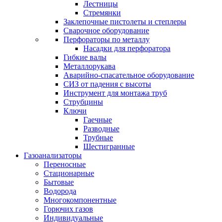
Лестницы
Стремянки
Заклепочные пистолеты и степлеры
Сварочное оборудование
Перфораторы по металлу
Насадки для перфоратора
Гибкие валы
Металлорукава
Аварийно-спасательное оборудование
СИЗ от падения с высоты
Инструмент для монтажа труб
Струбцины
Ключи
Гаечные
Разводные
Трубные
Шестигранные
Газоанализаторы
Переносные
Стационарные
Бытовые
Водорода
Многокомпонентные
Горючих газов
Индивидуальные