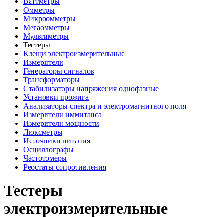
Ваттметры
Омметры
Микроомметры
Мегаомметры
Мультиметры
Тестеры
Клещи электроизмерительные
Измерители
Генераторы сигналов
Трансформаторы
Стабилизаторы напряжения однофазные
Установки прожига
Анализаторы спектра и электромагнитного поля
Измерители иммитанса
Измерители мощности
Люксметры
Источники питания
Осциллографы
Частотомеры
Реостаты сопротивления
Тестеры
электроизмерительные