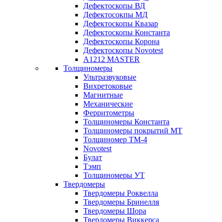
Дефектоскопы ВД
Дефектосокпы МД
Дефектоскопы Квазар
Дефектоскопы Константа
Дефектоскопы Корона
Дефектоскопы Novotest
А1212 MASTER
Толщиномеры
Ультразвуковые
Вихретоковые
Магнитные
Механические
Ферритометры
Толщиномеры Константа
Толщиномеры покрытий МТ
Толщиномер ТМ-4
Novotest
Булат
Тэмп
Толщиномеры УТ
Твердомеры
Твердомеры Роквелла
Твердомеры Бринелля
Твердомеры Шора
Твердомеры Виккерса