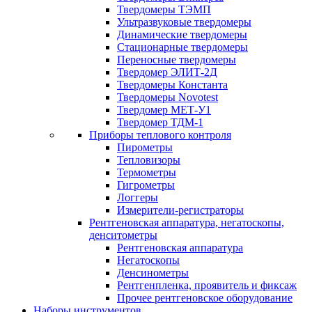
Твердомеры ТЭМП
Ультразвуковые твердомеры
Динамические твердомеры
Стационарные твердомеры
Переносные твердомеры
Твердомер ЭЛИТ-2Д
Твердомеры Константа
Твердомеры Novotest
Твердомер МЕТ-У1
Твердомер ТДМ-1
Приборы теплового контроля
Пирометры
Тепловизоры
Термометры
Гигрометры
Логгеры
Измерители-регистраторы
Рентгеновская аппаратура, негатоскопы,
денситометры
Рентгеновская аппаратура
Негатоскопы
Денсинометры
Рентгенпленка, проявитель и фиксаж
Прочее рентгеновское оборудование
Наборы инструментов