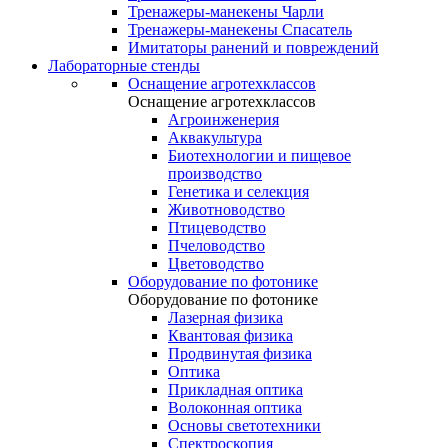
Тренажеры-манекены Чарли
Тренажеры-манекены Спасатель
Имитаторы ранений и повреждений
Лабораторные стенды
Оснащение агротехклассов
Оснащение агротехклассов
Агроинженерия
Аквакультура
Биотехнологии и пищевое
производство
Генетика и селекция
Животноводство
Птицеводство
Пчеловодство
Цветоводство
Оборудование по фотонике
Оборудование по фотонике
Лазерная физика
Квантовая физика
Продвинутая физика
Оптика
Прикладная оптика
Волоконная оптика
Основы светотехники
Спектроскопия