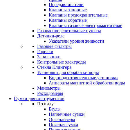
Передавливатели
Клапаны запорные
Клапаны предохранительные
Клапаны обратные
Клапаны газовые электромагнитные
Газораспределительные пункты
Датчики-реле
Указатели уровня жидкости
Газовые фильтры
Горелки
Запальники
Контрольные электроды
Стекла Клингера
Установки для обработки воды
Водоподготовительные установки
Аппараты магнитной обработки воды
Манометры
Расходомеры
Сумки для инструментов
По виду
Баулы
Наплечные сумки
Органайзеры
Поясная сумка
Прочные сумки