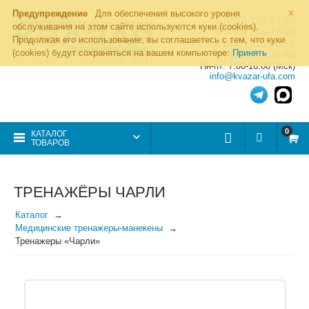
×
Предупреждение
Для обеспечения высокого уровня
8 (800) 700-19-50
обслуживания на этом сайте используются куки (cookies).
8 (495) 255-77-08
Продолжая его использование, вы соглашаетесь с тем, что куки
8 (347) 225-00-52
(cookies) будут сохраняться на вашем компьютере:
Принять
8 (986) 963-95-80
Пн-пт: 7.00-16.00 (Мск)
info@kvazar-ufa.com
0
КАТАЛОГ
ТОВАРОВ
ТРЕНАЖЁРЫ ЧАРЛИ
Каталог
Медицинские тренажеры-манекены
Тренажеры «Чарли»