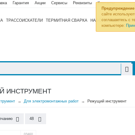
авка
Гарантия
Акции
Сервисы
Реквизиты
Контакты
Предупреждение
сайте используют
соглашаетесь с те
ТА
ТРАССОИСКАТЕЛИ
ТЕРМИТНАЯ СВАРКА
НАБОРЫ ИНСТРУМЕН
компьютере:
Прин
Й ИНСТРУМЕНТ
трумент
Для электромонтажных работ
Режущий инструмент
лчанию
48
03460