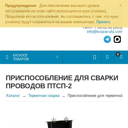
×
Предупреждение
Для обеспечения высокого уровня
8 (800) 700-19-50
обслуживания на этом сайте используются куки (cookies).
8 (495) 255-77-08
Продолжая его использование, вы соглашаетесь с тем, что куки
8 (347) 225-00-52
(cookies) будут сохраняться на вашем компьютере:
Принять
8 (986) 963-95-80
Пн-пт: 7.00-16.00 (Мск)
info@kvazar-ufa.com
0
КАТАЛОГ
ТОВАРОВ
ПРИСПОСОБЛЕНИЕ ДЛЯ СВАРКИ
ПРОВОДОВ ПТСП-2
Каталог
Термитная сварка
Приспособление для термитной с