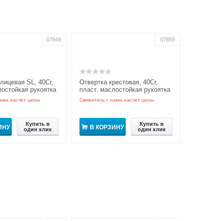
07849
07855
лицевая SL, 40Cr,
Отвертка крестовая, 40Cr,
лостойкая рукоятка
пласт. маслостойкая рукоятка
GRIPro
ами насчёт цены
Свяжитесь с нами насчёт цены
Купить в
Купить в
ИНУ
В КОРЗИНУ
один клик
один клик