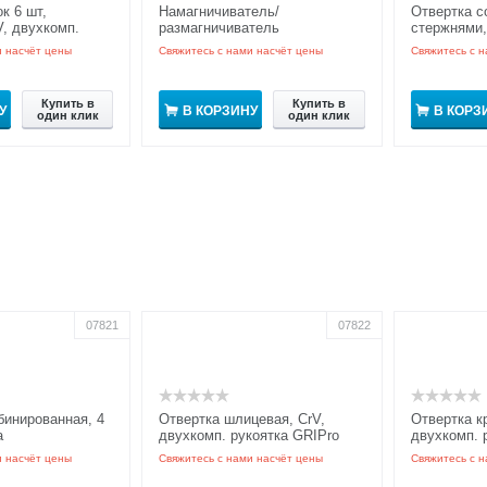
к 6 шт,
Намагничиватель/
Отвертка с
V, двухкомп.
размагничиватель
стержнями, 
Pro
подставка
и насчёт цены
Свяжитесь с нами насчёт цены
Свяжитесь с н
Купить в
Купить в
У
В КОРЗИНУ
В КОРЗ
один клик
один клик
07821
07822
бинированная, 4
Отвертка шлицевая, CrV,
Отвертка к
а
двухкомп. рукоятка GRIPro
двухкомп. 
и насчёт цены
Свяжитесь с нами насчёт цены
Свяжитесь с н