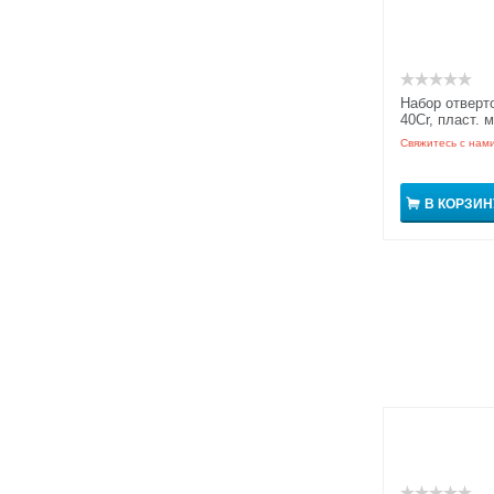
Набор отверто
40Cr, пласт. 
рукоятка GRI
Свяжитесь с нам
В КОРЗИН