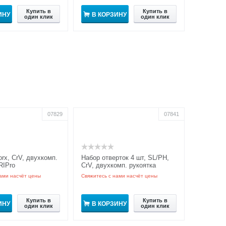
Купить в
Купить в
ИНУ
В КОРЗИНУ
один клик
один клик
07829
07841
rx, CrV, двухкомп.
Набор отверток 4 шт, SL/PH,
RIPro
CrV, двухкомп. рукоятка
GRIPro
ами насчёт цены
Свяжитесь с нами насчёт цены
Купить в
Купить в
ИНУ
В КОРЗИНУ
один клик
один клик