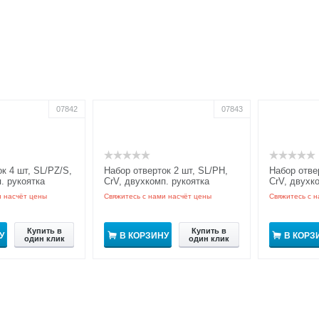
07842
07843
к 4 шт, SL/PZ/S,
Набор отверток 2 шт, SL/PH,
Набор отве
. рукоятка
CrV, двухкомп. рукоятка
CrV, двухк
GRIPro
GRIPro
и насчёт цены
Свяжитесь с нами насчёт цены
Свяжитесь с н
Купить в
Купить в
У
В КОРЗИНУ
В КОРЗ
один клик
один клик