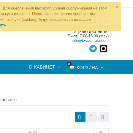
×
Для обеспечения высокого уровня обслуживания на этом
ся куки (cookies). Продолжая его использование, вы
8 (800) 700-19-50
»
м, что куки (cookies) будут сохраняться на вашем
ТОВ
8 (495) 255-77-08
ять
8 (347) 225-00-52
8 (986) 963-95-80
Пн-пт: 7.00-16.00 (Мск)
info@kvazar-ufa.com
0
КАБИНЕТ
КОРЗИНА
нтажников
07809
07813