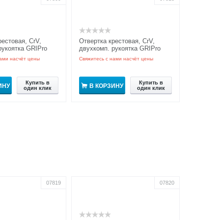
рестовая, CrV,
Отвертка крестовая, CrV,
рукоятка GRIPro
двухкомп. рукоятка GRIPro
ами насчёт цены
Свяжитесь с нами насчёт цены
Купить в
Купить в
ИНУ
В КОРЗИНУ
один клик
один клик
07819
07820