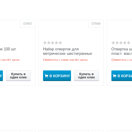
07847
07848
к 100 шт.
Набор отверток для
Отвертка ш
метрических шестигранных
пласт. мас
гаек, 7 шт
GRIPro
и насчёт цены
Свяжитесь с нами насчёт цены
Свяжитесь с н
Купить в
Купить в
У
В КОРЗИНУ
В КОРЗ
один клик
один клик