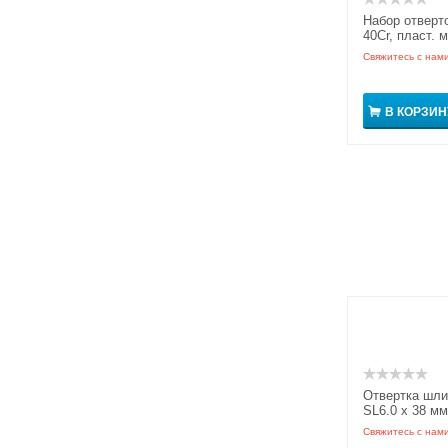
Набор отверто
40Cr, пласт. 
рукоятка GRI
Свяжитесь с нам
В КОРЗИН
Отвертка шли
SL6.0 x 38 мм
рукоятка GRI
Свяжитесь с нам