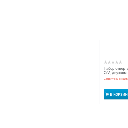
Набор отверто
CrV, двухкомп
GRIPro
Свяжитесь с нам
В КОРЗИН