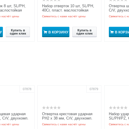
к 8 шт, SL/PH,
Набор отверток 10 шт, SL/PH,
Отвертка ш
маслостойкая
40Cr, пласт. маслостойкая
CrV, двухк
Pro
рукоятка GRIPro
GRIPro
и насчёт цены
Свяжитесь с нами насчёт цены
Свяжитесь с н
Купить в
Купить в
У
В КОРЗИНУ
В КОРЗ
один клик
один клик
07878
07879
цевая ударная
Отвертка крестовая ударная
Набор удар
, CrV, двухкомп.
PH2 x 38 мм, CrV, двухкомп.
SL/PH/PZ, 
Pro
рукоятка GRIPro
рукоятка, н
и насчёт цены
Свяжитесь с нами насчёт цены
Свяжитесь с н