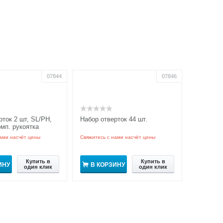
07844
07846
рток 2 шт, SL/PH,
Набор отверток 44 шт.
омп. рукоятка
ами насчёт цены
Свяжитесь с нами насчёт цены
Купить в
Купить в
ИНУ
В КОРЗИНУ
один клик
один клик