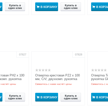
Купить в
Купить в
У
В КОРЗИНУ
В КОРЗ
один клик
один клик
07827
07828
стовая PH2 x 100
Отвертка крестовая PZ2 x 100
Отвертка To
комп. рукоятка
мм, CrV, двухкомп. рукоятка
рукоятка G
GRIPro
и насчёт цены
Свяжитесь с нами насчёт цены
Свяжитесь с н
Купить в
Купить в
У
В КОРЗИНУ
В КОРЗ
один клик
один клик