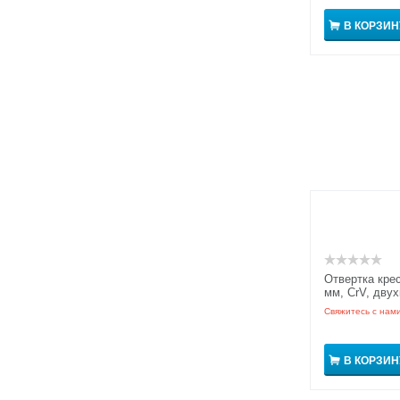
В КОРЗИН
Отвертка кре
мм, CrV, двух
GRIPro
Свяжитесь с нам
В КОРЗИН