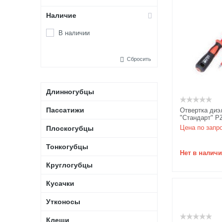
Наличие
В наличии
Сбросить
Длинногубцы
Пассатижи
Отвертка диэ
"Стандарт" P
Цена по запр
Плоскогубцы
Тонкогубцы
Нет в налич
Круглогубцы
Кусачки
Утконосы
Клещи