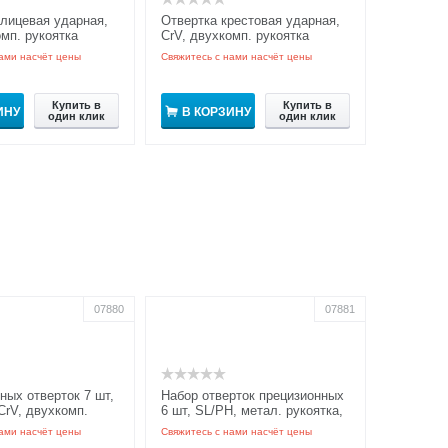
лицевая ударная,
Отвертка крестовая ударная,
омп. рукоятка
CrV, двухкомп. рукоятка
GRIPro
ами насчёт цены
Свяжитесь с нами насчёт цены
Купить в
Купить в
ИНУ
В КОРЗИНУ
один клик
один клик
07880
07881
ных отверток 7 шт,
Набор отверток прецизионных
CrV, двухкомп.
6 шт, SL/PH, метал. рукоятка,
а планке
пласт. бокс
ами насчёт цены
Свяжитесь с нами насчёт цены