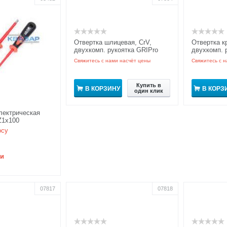
Отвертка шлицевая, CrV,
Отвертка к
двухкомп. рукоятка GRIPro
двухкомп. 
Свяжитесь с нами насчёт цены
Свяжитесь с н
Купить в
В КОРЗИНУ
В КОРЗ
один клик
лектрическая
Z1x100
осу
ии
07817
07818