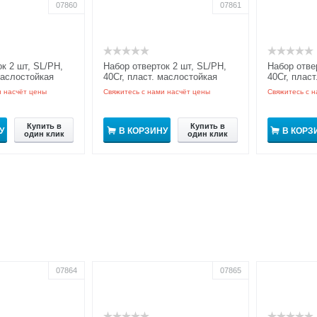
07860
07861
к 2 шт, SL/PH,
Набор отверток 2 шт, SL/PH,
Набор отве
маслостойкая
40Cr, пласт. маслостойкая
40Cr, плас
Pro
рукоятка GRIPro
рукоятка G
и насчёт цены
Свяжитесь с нами насчёт цены
Свяжитесь с н
Купить в
Купить в
У
В КОРЗИНУ
В КОРЗ
один клик
один клик
07864
07865