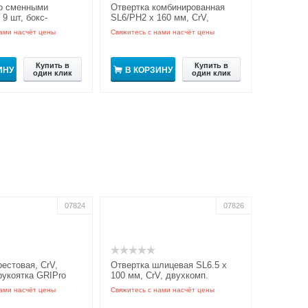
о сменными
Отвертка комбинированная
9 шт, бокс-
SL6/PH2 х 160 мм, CrV,
двухкомп. рукоятка
ами насчёт цены
Свяжитесь с нами насчёт цены
Купить в
Купить в
ИНУ
В КОРЗИНУ
один клик
один клик
07824
07826
рестовая, CrV,
Отвертка шлицевая SL6.5 x
рукоятка GRIPro
100 мм, CrV, двухкомп.
рукоятка GRIPro
ами насчёт цены
Свяжитесь с нами насчёт цены