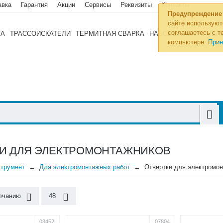
авка
Гарантия
Акции
Сервисы
Реквизиты
Контакты
Предупреждение
сайте используют
соглашаетесь с те
ТА
ТРАССОИСКАТЕЛИ
ТЕРМИТНАЯ СВАРКА
НАБОРЫ ИНСТРУМЕН
компьютере:
Прин
И ДЛЯ ЭЛЕКТРОМОНТАЖНИКОВ
трумент
Для электромонтажных работ
Отвертки для электромо
лчанию
48
03452
07804