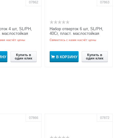
07862
07863
рток 4 шт, SL/PH,
Набор отверток 6 шт, SL/PH,
т. маслостойкая
40Cr, пласт. маслостойкая
RIPro
рукоятка GRIPro
ами насчёт цены
Свяжитесь с нами насчёт цены
Купить в
Купить в
ИНУ
В КОРЗИНУ
один клик
один клик
07866
07872