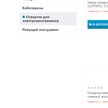
Набор отверто
SL/PH/PZ, Cr
Кабелерезы
рукоятка GRI
Свяжитесь с нам
Отвертки для
электромонтажников
В КОРЗИН
Режущий инструмент
Отвертка ком
сменных жал
Свяжитесь с нам