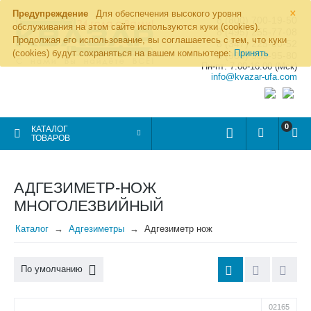
×
Предупреждение
Для обеспечения высокого уровня
8 (800) 700-19-50
обслуживания на этом сайте используются куки (cookies).
8 (495) 255-77-08
Продолжая его использование, вы соглашаетесь с тем, что куки
8 (347) 225-00-52
(cookies) будут сохраняться на вашем компьютере:
Принять
8 (986) 963-95-80
Пн-пт: 7.00-16.00 (Мск)
info@kvazar-ufa.com
0
КАТАЛОГ
ТОВАРОВ
АДГЕЗИМЕТР-НОЖ
МНОГОЛЕЗВИЙНЫЙ
Каталог
Адгезиметры
Адгезиметр нож
По умолчанию
02165