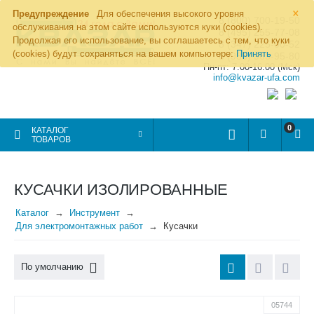
×
Предупреждение
Для обеспечения высокого уровня
8 (800) 700-19-50
обслуживания на этом сайте используются куки (cookies).
8 (495) 255-77-08
Продолжая его использование, вы соглашаетесь с тем, что куки
8 (347) 225-00-52
(cookies) будут сохраняться на вашем компьютере:
Принять
8 (986) 963-95-80
Пн-пт: 7.00-16.00 (Мск)
info@kvazar-ufa.com
0
КАТАЛОГ
ТОВАРОВ
КУСАЧКИ ИЗОЛИРОВАННЫЕ
Каталог
Инструмент
Для электромонтажных работ
Кусачки
По умолчанию
05744