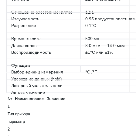
Отношение расстояние: пятно
12:1
Излучаемость
0.95 предустановленная
Разрешение
0.1°С
Время отклика
500 мс
Длина волны
8.0 мкм … 14.0 мкм
Воспроизводимость
±1°С или ±1%
Функции
Выбор единиц измерения
°С /°F
Удержание данных (hold)
Лазерный указатель цели
Автовыключение
№
Наименование
Значение
1
Тип прибора
пирометр
2