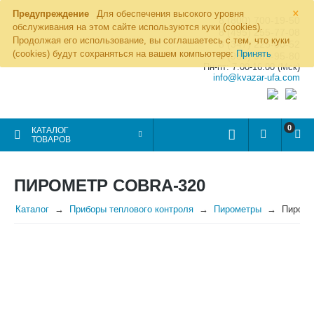
×
Предупреждение
Для обеспечения высокого уровня
8 (800) 700-19-50
обслуживания на этом сайте используются куки (cookies).
8 (495) 255-77-08
Продолжая его использование, вы соглашаетесь с тем, что куки
8 (347) 225-00-52
(cookies) будут сохраняться на вашем компьютере:
Принять
8 (986) 963-95-80
Пн-пт: 7.00-16.00 (Мск)
info@kvazar-ufa.com
0
КАТАЛОГ
ТОВАРОВ
ПИРОМЕТР COBRA-320
Каталог
Приборы теплового контроля
Пирометры
Пироме