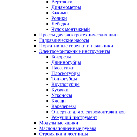
Вертлюги
Динамометры
Зажимы
Ролики
Лебедки
Чулок монтажный
Прессы для электротехнических шин
Гидравлические насосы
Портативные горелки и паяльники
Электромонтажные инструменты
Бокорезы
Длинногубцы
Пассатижи
Плоскогубцы
Тонкогубцы
Круглогубцы
Кусачки
Утконосы
Клещи
Кабелерезы
Отвертки для электромонтажников
Режущий инструмент
Модульные ящики
Маслонаполненные рукава
Стремянки и лестницы