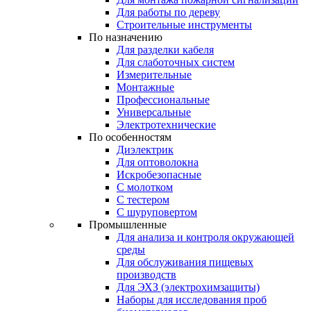
Для работы по дереву
Строительные инструменты
По назначению
Для разделки кабеля
Для слаботочных систем
Измерительные
Монтажные
Профессиональные
Универсальные
Электротехнические
По особенностям
Диэлектрик
Для оптоволокна
Искробезопасные
С молотком
С тестером
С шуруповертом
Промышленные
Для анализа и контроля окружающей
среды
Для обслуживания пищевых
производств
Для ЭХЗ (электрохимзащиты)
Наборы для исследования проб