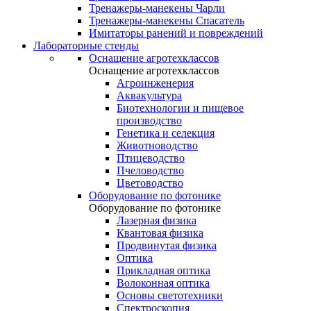
Тренажеры-манекены Чарли
Тренажеры-манекены Спасатель
Имитаторы ранений и повреждений
Лабораторные стенды
Оснащение агротехклассов
Оснащение агротехклассов
Агроинженерия
Аквакультура
Биотехнологии и пищевое
производство
Генетика и селекция
Животноводство
Птицеводство
Пчеловодство
Цветоводство
Оборудование по фотонике
Оборудование по фотонике
Лазерная физика
Квантовая физика
Продвинутая физика
Оптика
Прикладная оптика
Волоконная оптика
Основы светотехники
Спектроскопия