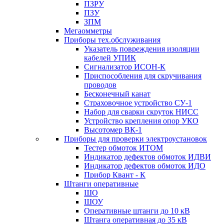
ПЗРУ
ПЗУ
ЗПМ
Мегаомметры
Приборы тех.обслуживания
Указатель повреждения изоляции
кабелей УПИК
Сигнализатор ИСОН-К
Приспособления для скручивания
проводов
Бесконечный канат
Страховочное устройство СУ-1
Набор для сварки скруток НИСС
Устройство крепления опор УКО
Высотомер ВК-1
Приборы для проверки электроустановок
Тестер обмоток ИТОМ
Индикатор дефектов обмоток ИДВИ
Индикатор дефектов обмоток ИДО
Прибор Квант - К
Штанги оперативные
ШО
ШОУ
Оперативные штанги до 10 кВ
Штанга оперативная до 35 кВ