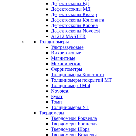
Дефектоскопы ВД
Дефектосокпы МД
Дефектоскопы Квазар
Дефектоскопы Константа
Дефектоскопы Корона
Дефектоскопы Novotest
А1212 MASTER
Толщиномеры
Ультразвуковые
Вихретоковые
Магнитные
Механические
Ферритометры
Толщиномеры Константа
Толщиномеры покрытий МТ
Толщиномер ТМ-4
Novotest
Булат
Тэмп
Толщиномеры УТ
Твердомеры
Твердомеры Роквелла
Твердомеры Бринелля
Твердомеры Шора
Твердомеры Виккерса