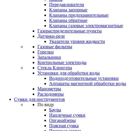
Передавливатели
Клапаны запорные
Клапаны предохранительные
Клапаны обратные
Клапаны газовые электромагнитные
Газораспределительные пункты
Датчики-реле
Указатели уровня жидкости
Газовые фильтры
Горелки
Запальники
Контрольные электроды
Стекла Клингера
Установки для обработки воды
Водоподготовительные установки
Аппараты магнитной обработки воды
Манометры
Расходомеры
Сумки для инструментов
По виду
Баулы
Наплечные сумки
Органайзеры
Поясная сумка
Прочные сумки