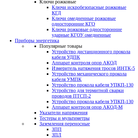
Ключи рожковые
Ключи искробезопасные рожковые
КГД
Ключи омедненные рожковые
односторонние КГО
Ключи рожковые односторонние
ударные КГОУ омедненные
Приборы энергетика
Популярные товары
Устройство дистанционного прокола
кабеля УДПК
Аппарат контроля опор АКОД
Измеритель натяжения тросов ИНТК-5
Устройство механического прокола
кабеля УМПК
Устройство прокола кабеля УПКП-130
Устройство для термитной сварки
проводов ПТСП-2
Устройство прокола кабеля УПКП-130
Аппарат контроля опор АКОД-М
Указатели напряжения
Тестеры и мультиметры
Заземления переносные
ЗПП
ЗПЛ