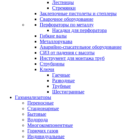
Лестницы
Стремянки
Заклепочные пистолеты и степлеры
Сварочное оборудование
Перфораторы по металлу
Насадки для перфоратора
Гибкие валы
Металлорукава
Аварийно-спасательное оборудование
СИЗ от падения с высоты
Инструмент для монтажа труб
Струбцины
Ключи
Гаечные
Разводные
Трубные
Шестигранные
Газоанализаторы
Переносные
Стационарные
Бытовые
Водорода
Многокомпонентные
Горючих газов
Индивидуальные