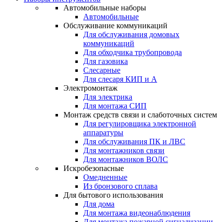
Автомобильные наборы
Автомобильные
Обслуживание коммуникаций
Для обслуживания домовых
коммуникаций
Для обходчика трубопровода
Для газовика
Слесарные
Для слесаря КИП и А
Электромонтаж
Для электрика
Для монтажа СИП
Монтаж средств связи и слаботочных систем
Для регулировщика электронной
аппаратуры
Для обслуживания ПК и ЛВС
Для монтажников связи
Для монтажников ВОЛС
Искробезопасные
Омедненные
Из бронзового сплава
Для бытового использования
Для дома
Для монтажа видеонаблюдения
Для монтажа пожарной сигнализации