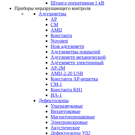
Штанга оперативная 1 кВ
Приборы неразрушающего контроля
Адгезиметры
АР
СМ
АМЦ
Константа
Novotest
Нож адгезиметр
Адгезиметры покрытий
Адгезиметр механический
Адгезиметр электронный
АР-2М
АМЦ-2-20 USB
Константа АР-решетка
СМ-1
Константа КН1
ИА-1
Дефектоскопы
Ультразвуковые
Вихретоковые
Магнитопорошковые
Электроискровые
Акустические
Дефектоскопы УД2