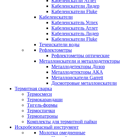
Кабелеискатли Атлет
Кабелеискатели Лидер
Кабелеискатели Fluke
Кабелеискатели
Кабелеискатель Успех
Кабелеискатель Атлет
Кабелеискатель Лидер
Кабелеискатели Fluke
Течеискатели воды
Рефлектометры
Рефлектометры оптические
Металлоискатели и металлодетекторы
Металлодетекторы Дозор
Металлодетекторы АКА
Металлоискатели Garrett
Досмотровые металлоискатели
Термитная сварка
Термосмеси
Термокарандаши
Тигель-формы
Термоспички
Термопатроны
Комплекты для термитной пайки
Искробезопасный инструмент
Молотки омедненные