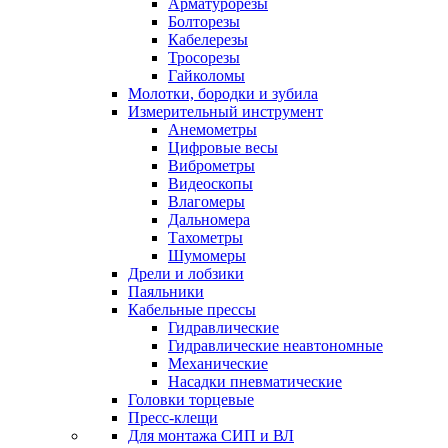
Арматурорезы
Болторезы
Кабелерезы
Тросорезы
Гайколомы
Молотки, бородки и зубила
Измерительный инструмент
Анемометры
Цифровые весы
Виброметры
Видеоскопы
Влагомеры
Дальномера
Тахометры
Шумомеры
Дрели и лобзики
Паяльники
Кабельные прессы
Гидравлические
Гидравлические неавтономные
Механические
Насадки пневматические
Головки торцевые
Пресс-клещи
Для монтажа СИП и ВЛ