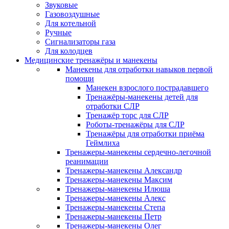
Звуковые
Газовоздушные
Для котельной
Ручные
Сигнализаторы газа
Для колодцев
Медицинские тренажёры и манекены
Манекены для отработки навыков первой
помощи
Манекен взрослого пострадавшего
Тренажёры-манекены детей для
отработки СЛР
Тренажёр торс для СЛР
Роботы-тренажёры для СЛР
Тренажёры для отработки приёма
Геймлиха
Тренажеры-манекены сердечно-легочной
реанимации
Тренажеры-манекены Александр
Тренажеры-манекены Максим
Тренажеры-манекены Илюша
Тренажеры-манекены Алекс
Тренажеры-манекены Степа
Тренажеры-манекены Петр
Тренажеры-манекены Олег