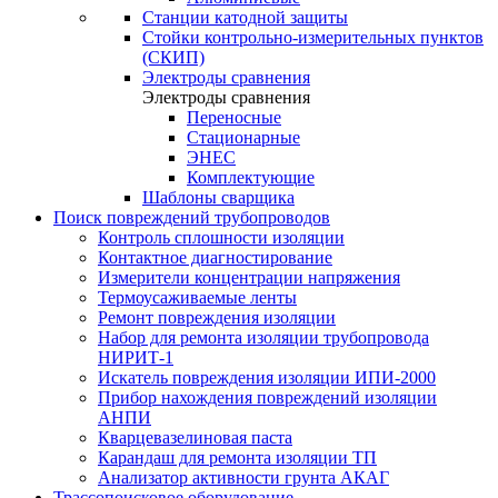
Станции катодной защиты
Стойки контрольно-измерительных пунктов
(СКИП)
Электроды сравнения
Электроды сравнения
Переносные
Стационарные
ЭНЕС
Комплектующие
Шаблоны сварщика
Поиск повреждений трубопроводов
Контроль сплошности изоляции
Контактное диагностирование
Измерители концентрации напряжения
Термоусаживаемые ленты
Ремонт повреждения изоляции
Набор для ремонта изоляции трубопровода
НИРИТ-1
Искатель повреждения изоляции ИПИ-2000
Прибор нахождения повреждений изоляции
АНПИ
Кварцевазелиновая паста
Карандаш для ремонта изоляции ТП
Анализатор активности грунта АКАГ
Трассопоисковое оборудование