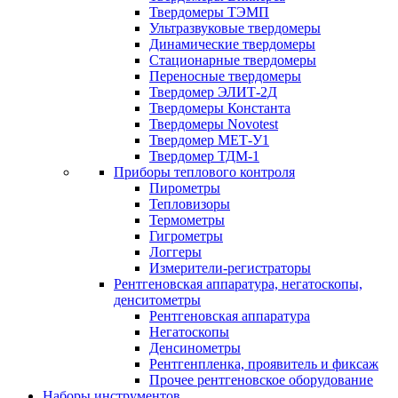
Твердомеры ТЭМП
Ультразвуковые твердомеры
Динамические твердомеры
Стационарные твердомеры
Переносные твердомеры
Твердомер ЭЛИТ-2Д
Твердомеры Константа
Твердомеры Novotest
Твердомер МЕТ-У1
Твердомер ТДМ-1
Приборы теплового контроля
Пирометры
Тепловизоры
Термометры
Гигрометры
Логгеры
Измерители-регистраторы
Рентгеновская аппаратура, негатоскопы,
денситометры
Рентгеновская аппаратура
Негатоскопы
Денсинометры
Рентгенпленка, проявитель и фиксаж
Прочее рентгеновское оборудование
Наборы инструментов