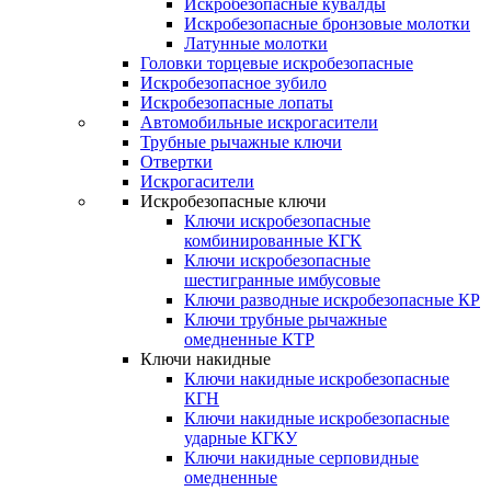
Искробезопасные кувалды
Искробезопасные бронзовые молотки
Латунные молотки
Головки торцевые искробезопасные
Искробезопасное зубило
Искробезопасные лопаты
Автомобильные искрогасители
Трубные рычажные ключи
Отвертки
Искрогасители
Искробезопасные ключи
Ключи искробезопасные
комбинированные КГК
Ключи искробезопасные
шестигранные имбусовые
Ключи разводные искробезопасные КР
Ключи трубные рычажные
омедненные КТР
Ключи накидные
Ключи накидные искробезопасные
КГН
Ключи накидные искробезопасные
ударные КГКУ
Ключи накидные серповидные
омедненные