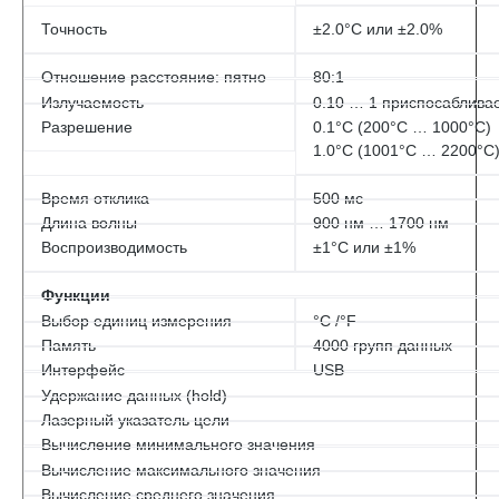
Точность
±2.0°С или ±2.0%
Отношение расстояние: пятно
80:1
Излучаемость
0.10 … 1 приспосаблива
Разрешение
0.1°С (200°С … 1000°С)
1.0°С (1001°С … 2200°С
Время отклика
500 мс
Длина волны
900 нм … 1700 нм
Воспроизводимость
±1°С или ±1%
Функции
Выбор единиц измерения
°С /°F
Память
4000 групп данных
Интерфейс
USB
Удержание данных (hold)
Лазерный указатель цели
Вычисление минимального значения
Вычисление максимального значения
Вычисление среднего значения