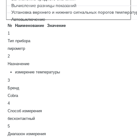
Вычисление разницы показаний
Установка верхнего и нижнего сигнальных порогов температ
Автовыключение
№
Наименование
Значение
1
Тип прибора
пирометр
2
Назначение
измерение температуры
3
Бренд
Cobra
4
Способ измерения
бесконтактный
5
Диапазон измерения