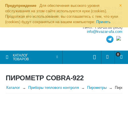
×
Предупреждение
Для обеспечения высокого уровня
8 (800) 700-19-50
обслуживания на этом сайте используются куки (cookies).
8 (495) 255-77-08
Продолжая его использование, вы соглашаетесь с тем, что куки
8 (347) 225-00-52
(cookies) будут сохраняться на вашем компьютере:
Принять
8 (986) 963-95-80
Пн-пт: 7.00-16.00 (Мск)
info@kvazar-ufa.com
0
КАТАЛОГ
ТОВАРОВ
ПИРОМЕТР COBRA-922
Каталог
Приборы теплового контроля
Пирометры
Пироме