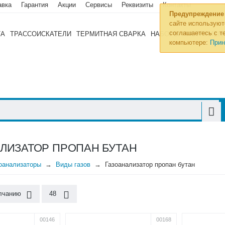
авка
Гарантия
Акции
Сервисы
Реквизиты
Контакты
Предупреждение
сайте используют
соглашаетесь с те
ТА
ТРАССОИСКАТЕЛИ
ТЕРМИТНАЯ СВАРКА
НАБОРЫ ИНСТРУМЕН
компьютере:
Прин
ЛИЗАТОР ПРОПАН БУТАН
оанализаторы
Виды газов
Газоанализатор пропан бутан
лчанию
48
00146
00168