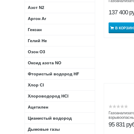
Газоанализат
Азот N2
137 400
р
Аргон Ar
В КОРЗИН
Гексан
Гелий He
Озон O3
Оксид азота NO
Фтористый водород HF
Хлор Cl
Хлороводород HCl
Ацетилен
Газоанализат
взрывоопасны
Цианистый водород
СИГМА-1М
95 831
руб
Дымовые газы