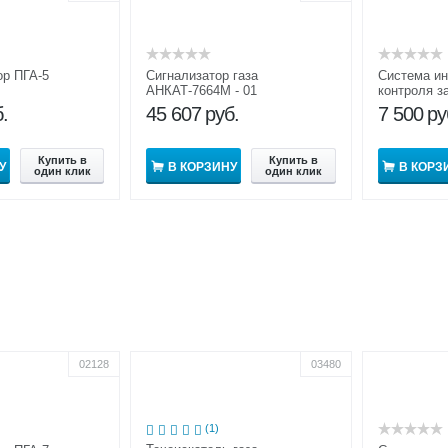
ор ПГА-5
Сигнализатор газа
Система и
АНКАТ-7664М - 01
контроля з
СИКЗ
.
45 607
руб.
7 500
ру
Купить в
Купить в
У
В КОРЗИНУ
В КОРЗ
один клик
один клик
02128
03480
(1)