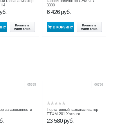
ый газоанализатор
Газосигнализатор CEM GD-
CH4
3300
уб.
6 426
руб.
Купить в
Купить в
ИНУ
В КОРЗИНУ
один клик
один клик
05535
06736
ор загазованности
Портативный газоанализатор
ПТФМ-201 Хатанга
б.
23 580
руб.