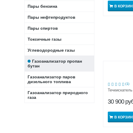
Пары бензина
В КОРЗИН
Пары нефтепродуктов
Пары спиртов
Токсичные газы
Углеводородные газы
Газоанализатор пропан
бутан
Газоанализатор паров
дизельного топлива
(1)
Течеискатель
Газоанализатор природного
газа
30 900
руб
В КОРЗИН