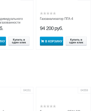
ндивидуального
Газоанализатор ПГА-4
агазованности
б.
94 200
руб.
Купить в
Купить в
ИНУ
В КОРЗИНУ
один клик
один клик
04151
04359