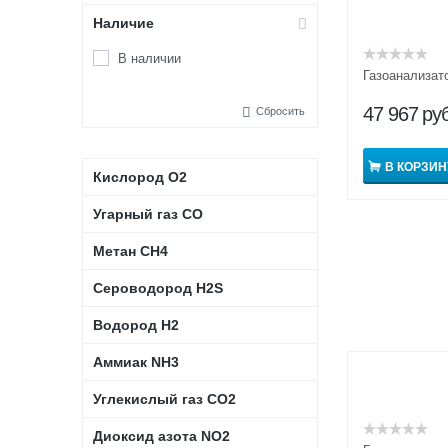
Наличие
В наличии
Газоанализат
47 967
руб
Сбросить
В КОРЗИН
Кислород О2
Угарный газ CO
Метан CH4
Сероводород H2S
Водород H2
Аммиак NH3
Углекислый газ CO2
Диоксид азота NO2