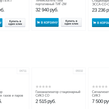
Течеискатель газа
ор ПГА-7
Стационарн
портативный ТИГ-2М
ЭССА-CO-
32 940
руб.
уб.
23 236
р
Купить в
Купить в
В КОРЗИНУ
У
В КОРЗ
один клик
один клик
04711
05532
ор
Газоанализатор стационарный
Сигнализат
х газов и паров
СИКЗ СО
СИКЗ
.
2 515
руб.
7 500
ру