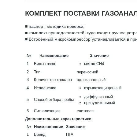
КОМПЛЕКТ ПОСТАВКИ ГАЗОАНА
■ паспорт, методика поверки;
■ комплект принадлежностей, куда входят ручное устр
■ Встроенный микрокомпрессор устанавливается в при
№
Наименование
Значение
1
Виды газов
метан CH4
2
Тип
переносной
3
Количество каналов
одноканальный
4
Исполнение
взрывозащищенный
диффузионный
5
Способ отбора пробы
принудительный
6
Сигнализация
световая
Дополнительные характеристики
№
Наименование
Значение
1
Бренд
ПГА