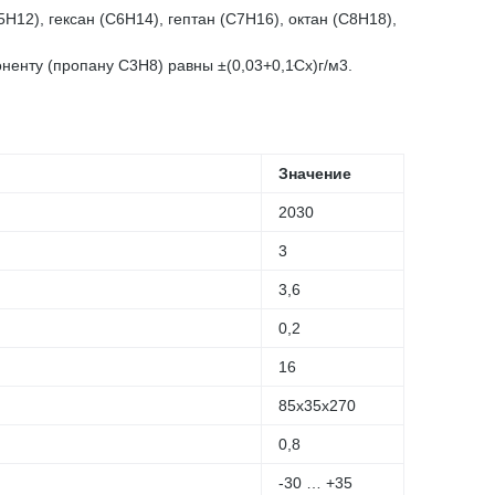
Н12), гексан (С6Н14), гептан (С7Н16), октан (С8Н18),
нту (пропану C3H8) равны ±(0,03+0,1ּСх)г/м3.
Значение
2030
3
3,6
0,2
16
85х35х270
0,8
-30 … +35