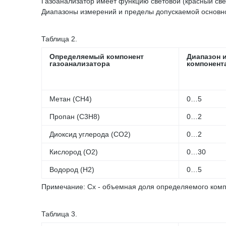
Газоанализатор имеет функцию световой (красный све
Диапазоны измерений и пределы допускаемой основно
Таблица 2.
Определяемый компонент
Диапазон 
газоанализатора
компонент
Метан (СH4)
0…5
Пропан (С3Н8)
0…2
Диоксид углерода (СО2)
0…2
Кислород (О2)
0…30
Водород (Н2)
0…5
Примечание: Сх - объемная доля определяемого компо
Таблица 3.