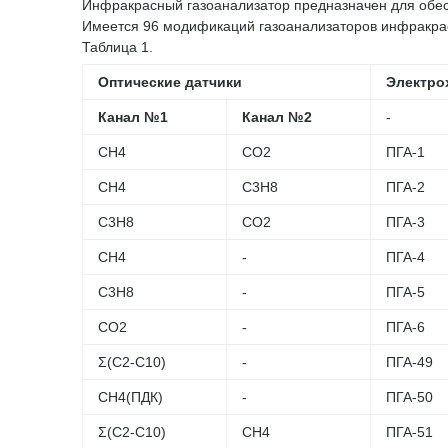
Инфракрасный газоанализатор предназначен для обес
Имеется 96 модификаций газоанализаторов инфракрас
Таблица 1.
Оптические датчики
Электро
Канал №1
Канал №2
-
CH4
CО2
ПГА-1
CH4
C3H8
ПГА-2
C3H8
CО2
ПГА-3
CH4
-
ПГА-4
C3H8
-
ПГА-5
CО2
-
ПГА-6
Σ(C2-C10)
-
ПГА-49
CH4(ПДК)
-
ПГА-50
Σ(C2-C10)
CH4
ПГА-51