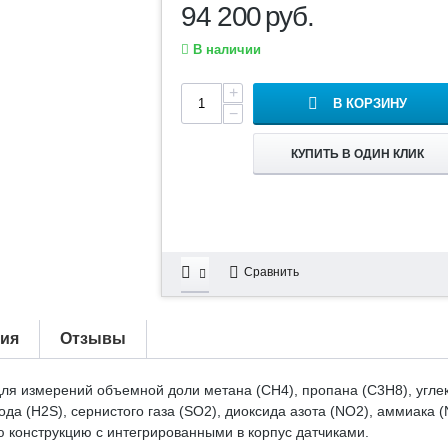
94 200
руб.
В наличии
+
В КОРЗИНУ
−
КУПИТЬ В ОДИН КЛИК
Сравнить
тия
Отзывы
 измерений объемной доли метана (CH4), пропана (C3H8), углекис
ода (H2S), сернистого газа (SO2), диоксида азота (NO2), аммиака
 конструкцию с интегрированными в корпус датчиками.