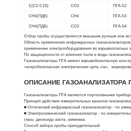
Σ(C2-C10)
CО2
ПГА-52
CH4(ПДК)
CH4
ПГА-53
CH4(ПДК)
CО2
ПГА-54
Отбор пробы осуществляется внешним ручным или встр
Область применения инфракрасных газоанализаторов
применение электрооборудования во взрывоопасных з
По защищенности от влияния пыли и воды газоанализа
Газоанализаторы ПГА имеют взрывобезопасную констр
«искробезопасная электрическая цепь «ia», маркиро
ОПИСАНИЕ ГАЗОАНАЛИЗАТОРА 
Газоанализаторы ПГА являются портативными прибор
Принцип действия измерительных каналов газоанализ
■ Оптический инфракрасный газоанализатор - по изме
■ Электрохимический газоанализатор - по измеритель
серы, диоксида азота, аммиака.
Способ забора пробы принудительный.