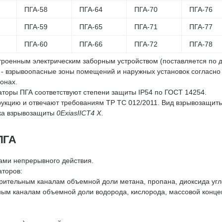
ПГА-58
ПГА-64
ПГА-70
ПГА-76
ПГА-59
ПГА-65
ПГА-71
ПГА-77
ПГА-60
ПГА-66
ПГА-72
ПГА-78
оенным электрическим заборным устройством (поставляется по до
 - взрывоопасные зоны помещений и наружных установок согласн
онах.
торы ПГА соответствуют степени защиты IP54 по ГОСТ 14254.
укцию и отвечают требованиям ТР ТС 012/2011. Вид взрывозащиты
вка взрывозащиты
0ExiasIICT4 X
.
ПГА
ами непрерывного действия.
аторов:
рительным каналам объемной доли метана, пропана, диоксида угл
ным каналам объемной доли водорода, кислорода, массовой конце