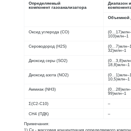
Определяемый
Диапазон 
компонент газоанализатора
компонент
Объемной 
Оксид углерода (СО)
(0…17)млн
103)млн–1
Сероводород (Н2S)
(0…7)млн–
32)млн–1
Диоксид серы (SО2)
(0…3,8)млн
18,8)млн–1
Диоксид азота (NO2)
(0…1)млн–
10,5)млн–1
Аммиак (NH3)
(0…28)млн
99)млн–1
Σ(C2-C10)
–
CH4 (ПДК)
–
Примечания:
1) Сх - массовая концентрация определяемого компон