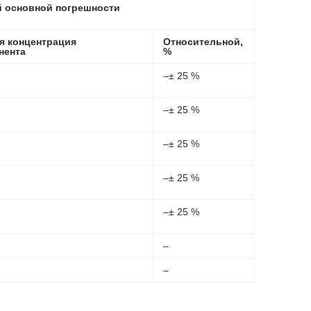
 основной погрешности
я концентрация
Относительной,
нента
%
–± 25 %
–± 25 %
–± 25 %
–± 25 %
–± 25 %
–
–