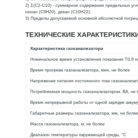
2) Σ(C2-C10) - суммарное содержание предельных углев
нонан (С9Н20), декан (С10Н22);
3) Пределы допускаемой основной абсолютной погрешн
ТЕХНИЧЕСКИЕ ХАРАКТЕРИСТИК
Характеристика газоанализатора
Номинальное время установления показания Т0,9 ном
Время прогрева газоанализатора, мин, не более
Напряжение питания постоянного тока газоанализат
Потребляемая мощность газоанализатором, ВА, не 
Время непрерывной работы от одной зарядки аккум
Габаритные размеры газоанализатора, мм, не боле
Масса газоанализатора, кг, не более
Диапазон температуры окружающей среды, °С