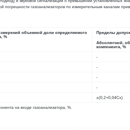
тодиод) и звуковой сигнализации о превышении установленных зна
й погрешности газоанализаторов по измерительным каналам приве
измерений объемной доли определяемого
Пределы допус
а, %
Абсолютной, об
компонента, %
-
-
-
-
±(0,2+0,04ּСх)
нента на входе газоанализатора, %.