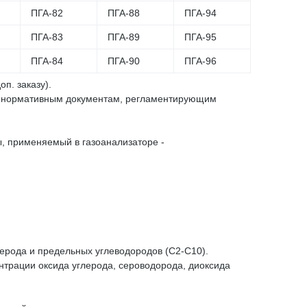
ПГА-82
ПГА-88
ПГА-94
ПГА-83
ПГА-89
ПГА-95
ПГА-84
ПГА-90
ПГА-96
п. заказу).
о нормативным документам, регламентирующим
, применяемый в газоанализаторе -
ерода и предельных углеводородов (C2-C10).
нтрации оксида углерода, сероводорода, диоксида