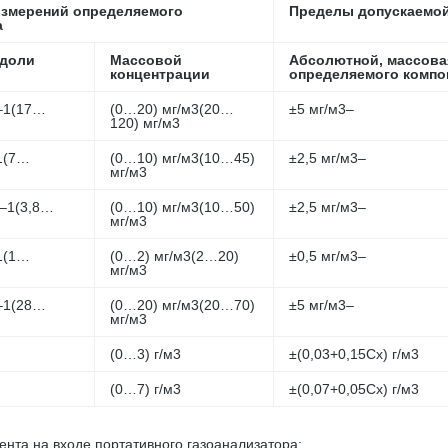
измерений определяемого
Пределы допускаемой
а
доли
Массовой
Абсолютной, массова
концентрации
определяемого компо
–1(17…
(0…20) мг/м3(20…
±5 мг/м3–
120) мг/м3
1(7…
(0…10) мг/м3(10…45)
±2,5 мг/м3–
мг/м3
–1(3,8…
(0…10) мг/м3(10…50)
±2,5 мг/м3–
мг/м3
1(1…
(0…2) мг/м3(2…20)
±0,5 мг/м3–
мг/м3
–1(28…
(0…20) мг/м3(20…70)
±5 мг/м3–
мг/м3
(0…3) г/м3
±(0,03+0,15ּСх) г/м3
(0…7) г/м3
±(0,07+0,05ּСх) г/м3
ента на входе портативного газоанализатора;