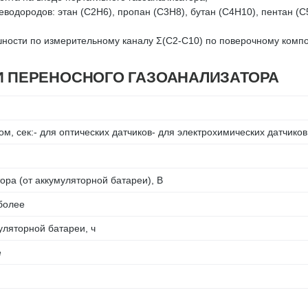
одородов: этан (С2Н6), пропан (С3Н8), бутан (С4Н10), пентан (С5
ости по измерительному каналу Σ(C2-C10) по поверочному компоне
И ПЕРЕНОСНОГО ГАЗОАНАЛИЗАТОРА
, сек:- для оптических датчиков- для электрохимических датчиков
ора (от аккумуляторной батареи), В
более
уляторной батареи, ч
е