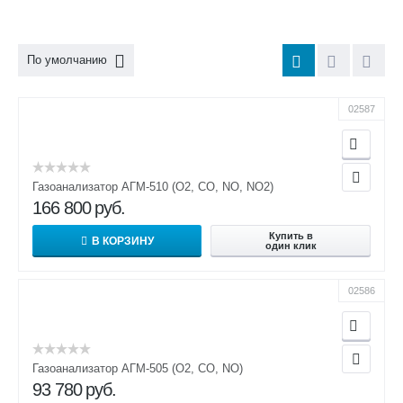
По умолчанию
02587
Газоанализатор АГМ-510 (О2, СО, NO, NO2)
166 800
руб.
Купить в
В КОРЗИНУ
один клик
02586
Газоанализатор АГМ-505 (О2, СО, NO)
93 780
руб.