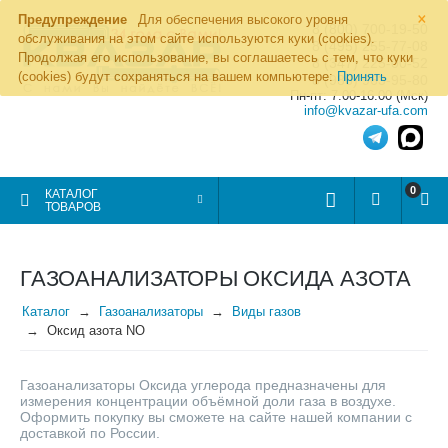
×
Предупреждение
Для обеспечения высокого уровня
8 (800) 700-19-50
обслуживания на этом сайте используются куки (cookies).
8 (495) 255-77-08
Продолжая его использование, вы соглашаетесь с тем, что куки
8 (347) 225-00-52
(cookies) будут сохраняться на вашем компьютере:
Принять
8 (986) 963-95-80
Пн-пт: 7.00-16.00 (Мск)
info@kvazar-ufa.com
0
КАТАЛОГ
ТОВАРОВ
ГАЗОАНАЛИЗАТОРЫ ОКСИДА АЗОТА
Каталог
Газоанализаторы
Виды газов
Оксид азота NO
Газоанализаторы Оксида углерода предназначены для
измерения концентрации объёмной доли газа в воздухе.
Оформить покупку вы сможете на сайте нашей компании с
доставкой по России.