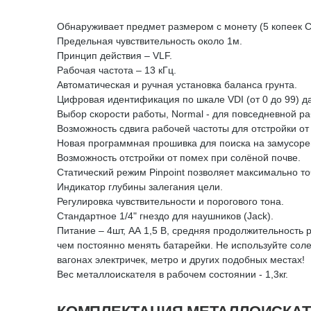
Обнаруживает предмет размером с монету (5 копеек С
Предельная чувствительность около 1м.
Принцип действия – VLF.
Рабочая частота – 13 кГц.
Автоматическая и ручная установка баланса грунта.
Цифровая идентификация по шкале VDI (от 0 до 99) да
Выбор скорости работы, Normal - для повседневной раб
Возможность сдвига рабочей частоты для отстройки от
Новая программная прошивка для поиска на замусоре
Возможность отстройки от помех при солёной почве.
Статический режим Pinpoint позволяет максимально т
Индикатор глубины залегания цели.
Регулировка чувствительности и порогового тона.
Стандартное 1/4" гнездо для наушников (Jack).
Питание – 4шт, АА 1,5 В, средняя продолжительность 
чем постоянно менять батарейки. Не используйте соле
вагонах электричек, метро и других подобных местах!
Вес металлоискателя в рабочем состоянии - 1,3кг.