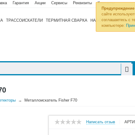
авка
Гарантия
Акции
Сервисы
Реквизиты
Контакты
Предупреждение
сайте используют
соглашаетесь с те
ТА
ТРАССОИСКАТЕЛИ
ТЕРМИТНАЯ СВАРКА
НАБОРЫ ИНСТРУМЕН
компьютере:
Прин
70
етекторы
Металлоискатель Fisher F70
Написать отзыв
АРТИ