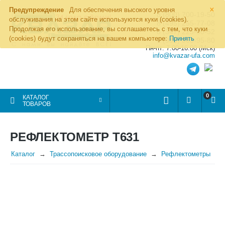
×
Предупреждение
Для обеспечения высокого уровня
8 (800) 700-19-50
обслуживания на этом сайте используются куки (cookies).
8 (495) 255-77-08
Продолжая его использование, вы соглашаетесь с тем, что куки
8 (347) 225-00-52
(cookies) будут сохраняться на вашем компьютере:
Принять
8 (986) 963-95-80
Пн-пт: 7.00-16.00 (Мск)
info@kvazar-ufa.com
0
КАТАЛОГ
ТОВАРОВ
РЕФЛЕКТОМЕТР Т631
Каталог
Трассопоисковое оборудование
Рефлектометры