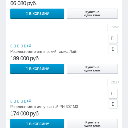
до 20 V - зарядка
66 080
руб.
Окружающая среда
Купить в
В КОРЗИНУ
один клик
Рабочая температура
05270
от -50°C до +50°C
Температура хранения
(1)
Рефлектометр оптический Гамма Лайт
от -20°C до +65°C
189 000
руб.
Влажность
Купить в
В КОРЗИНУ
один клик
93% при +40°C
02177
Водонепроницаемость
IP54
(1)
Безопасность
Рефлектометр импульсный РИ-307 М3
174 000
руб.
IEC 1010
Купить в
В КОРЗИНУ
Размеры
один клик