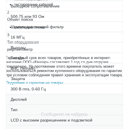
тестирование кабелей
Выходное сопротивление
2
50б 75 или 93 Ом
Объект поиска
Шумоподавляющий фильтр
кабельные линии
3
16 МГц
Тип оборудования
Выходы
рефлектометр
Гарантийный срок всех товаров, приобретённых в интернет-
Гнезда
магазине ООО «Квазар» составляет 1 год со дня отгрузки
покупателю. На протяжении этого времени покупатель может
BNC (female)
воспользоваться ремонтом купленного оборудования по гарантии
при условии соблюдения правил хранения и эксплуатации товара.
Защита
Подробнее о гарантии на товары
.
300 В rms, 0-60 Гц
Дисплей
Тип
Сообщения не найдены
LCD с высоким разрешением и подсветкой