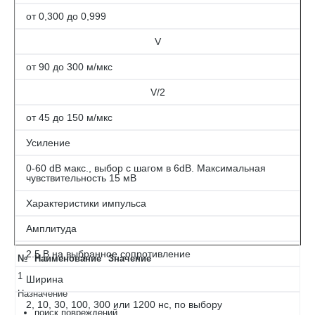
от 0,300 до 0,999
V
от 90 до 300 м/мкс
V/2
от 45 до 150 м/мкс
Усиление
0-60 dB макс., выбор с шагом в 6dB. Максимальная
чувствительность 15 мВ
Характеристики импульса
Амплитуда
2.5 В на выбранное сопротивление
№
Наименование
Значение
1
Ширина
Назначение
2, 10, 30, 100, 300 или 1200 нс, по выбору
поиск повреждений