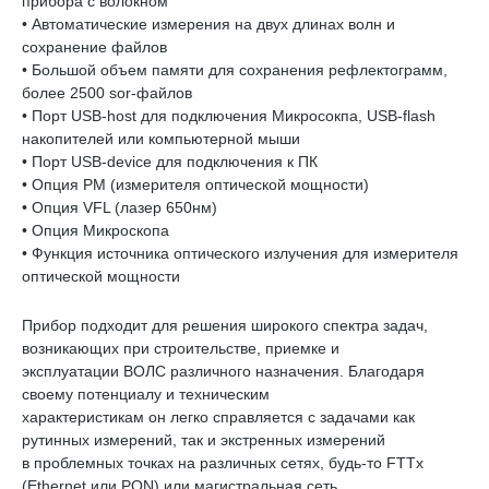
прибора с волокном
• Автоматические измерения на двух длинах волн и
сохранение файлов
• Большой объем памяти для сохранения рефлектограмм,
более 2500 sor-файлов
• Порт USB-host для подключения Микросокпа, USB-flash
накопителей или компьютерной мыши
• Порт USB-device для подключения к ПК
• Опция PM (измерителя оптической мощности)
• Опция VFL (лазер 650нм)
• Опция Микроскопа
• Функция источника оптического излучения для измерителя
оптической мощности
Прибор подходит для решения широкого спектра задач,
возникающих при строительстве, приемке и
эксплуатации ВОЛС различного назначения. Благодаря
своему потенциалу и техническим
характеристикам он легко справляется с задачами как
рутинных измерений, так и экстренных измерений
в проблемных точках на различных сетях, будь-то FTTx
(Ethernet или PON) или магистральная сеть.