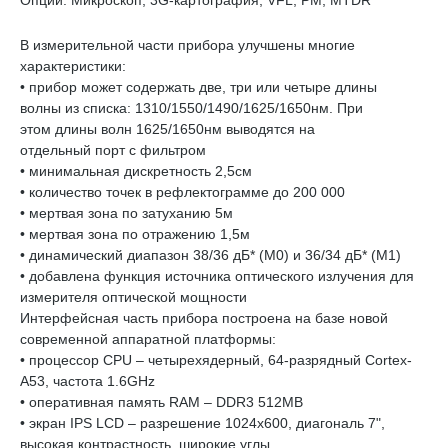
Опции: Микроскоп, 3G-картография, VFL, PM, MTDR
В измерительной части прибора улучшены многие
характеристики:
• прибор может содержать две, три или четыре длины
волны из списка: 1310/1550/1490/1625/1650нм. При
этом длины волн 1625/1650нм выводятся на
отдельный порт с фильтром
• минимальная дискретность 2,5см
• количество точек в рефлектограмме до 200 000
• мертвая зона по затуханию 5м
• мертвая зона по отражению 1,5м
• динамический диапазон 38/36 дБ* (M0) и 36/34 дБ* (M1)
• добавлена функция источника оптического излучения для
измерителя оптической мощности
Интерфейсная часть прибора построена на базе новой
современной аппаратной платформы:
• процессор CPU – четырехядерный, 64-разрядный Cortex-
A53, частота 1.6GHz
• оперативная память RAM – DDR3 512MB
• экран IPS LCD – разрешение 1024x600, диагональ 7",
высокая контрастность, широкие углы