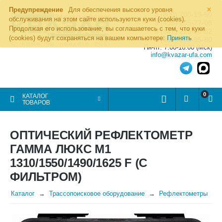
×
Предупреждение
Для обеспечения высокого уровня
8 (800) 700-19-50
обслуживания на этом сайте используются куки (cookies).
8 (495) 255-77-08
Продолжая его использование, вы соглашаетесь с тем, что куки
8 (347) 225-00-52
(cookies) будут сохраняться на вашем компьютере:
Принять
8 (986) 963-95-80
Пн-пт: 7.00-16.00 (Мск)
info@kvazar-ufa.com
0
КАТАЛОГ
ТОВАРОВ
ОПТИЧЕСКИЙ РЕФЛЕКТОМЕТР
ГАММА ЛЮКС M1
1310/1550/1490/1625 F (С
ФИЛЬТРОМ)
Каталог
Трассопоисковое оборудование
Рефлектометры