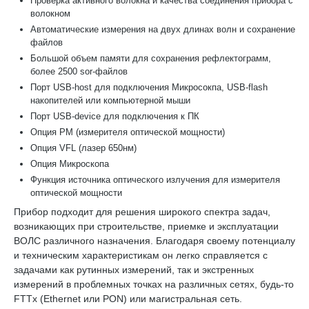
Проверка активного волокна и качества соединения прибора с
волокном
Автоматические измерения на двух длинах волн и сохранение
файлов
Большой объем памяти для сохранения рефлектограмм,
более 2500 sor-файлов
Порт USB-host для подключения Микросокпа, USB-flash
накопителей или компьютерной мыши
Порт USB-device для подключения к ПК
Опция PM (измерителя оптической мощности)
Опция VFL (лазер 650нм)
Опция Микроскопа
Функция источника оптического излучения для измерителя
оптической мощности
Прибор подходит для решения широкого спектра задач,
возникающих при строительстве, приемке и эксплуатации
ВОЛС различного назначения. Благодаря своему потенциалу
и техническим характеристикам он легко справляется с
задачами как рутинных измерений, так и экстренных
измерений в проблемных точках на различных сетях, будь-то
FTTx (Ethernet или PON) или магистральная сеть.