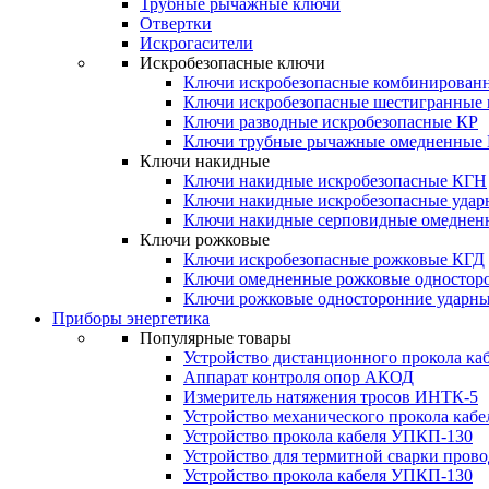
Трубные рычажные ключи
Отвертки
Искрогасители
Искробезопасные ключи
Ключи искробезопасные комбинирован
Ключи искробезопасные шестигранные
Ключи разводные искробезопасные КР
Ключи трубные рычажные омедненные
Ключи накидные
Ключи накидные искробезопасные КГН
Ключи накидные искробезопасные уда
Ключи накидные серповидные омеднен
Ключи рожковые
Ключи искробезопасные рожковые КГД
Ключи омедненные рожковые одностор
Ключи рожковые односторонние ударн
Приборы энергетика
Популярные товары
Устройство дистанционного прокола к
Аппарат контроля опор АКОД
Измеритель натяжения тросов ИНТК-5
Устройство механического прокола ка
Устройство прокола кабеля УПКП-130
Устройство для термитной сварки пров
Устройство прокола кабеля УПКП-130