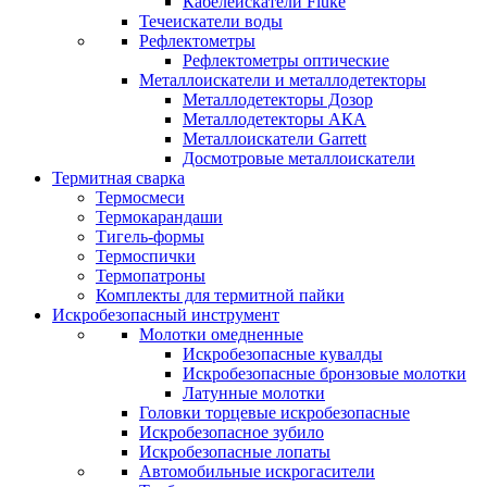
Кабелеискатели Fluke
Течеискатели воды
Рефлектометры
Рефлектометры оптические
Металлоискатели и металлодетекторы
Металлодетекторы Дозор
Металлодетекторы АКА
Металлоискатели Garrett
Досмотровые металлоискатели
Термитная сварка
Термосмеси
Термокарандаши
Тигель-формы
Термоспички
Термопатроны
Комплекты для термитной пайки
Искробезопасный инструмент
Молотки омедненные
Искробезопасные кувалды
Искробезопасные бронзовые молотки
Латунные молотки
Головки торцевые искробезопасные
Искробезопасное зубило
Искробезопасные лопаты
Автомобильные искрогасители