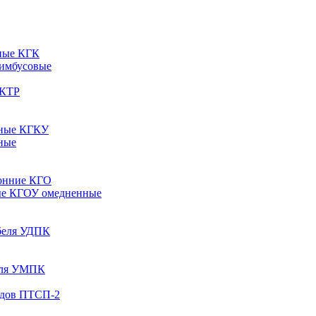
ные КГК
 имбусовые
 КТР
рные КГКУ
ные
онние КГО
ые КГОУ омедненные
абеля УДПК
беля УМПК
одов ПТСП-2