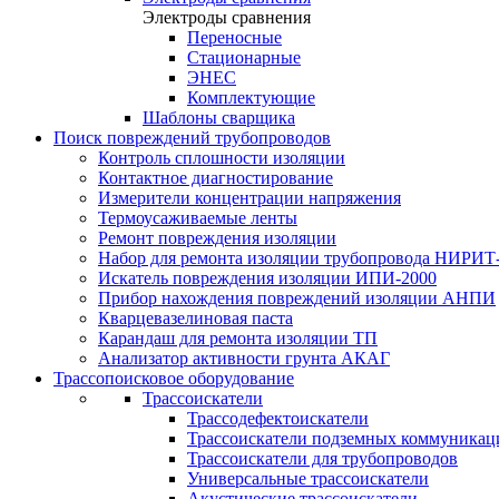
Электроды сравнения
Переносные
Стационарные
ЭНЕС
Комплектующие
Шаблоны сварщика
Поиск повреждений трубопроводов
Контроль сплошности изоляции
Контактное диагностирование
Измерители концентрации напряжения
Термоусаживаемые ленты
Ремонт повреждения изоляции
Набор для ремонта изоляции трубопровода НИРИТ
Искатель повреждения изоляции ИПИ-2000
Прибор нахождения повреждений изоляции АНПИ
Кварцевазелиновая паста
Карандаш для ремонта изоляции ТП
Анализатор активности грунта АКАГ
Трассопоисковое оборудование
Трассоискатели
Трассодефектоискатели
Трассоискатели подземных коммуникац
Трассоискатели для трубопроводов
Универсальные трассоискатели
Акустические трассоискатели