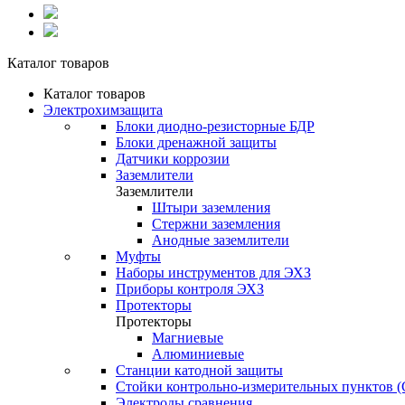
Каталог товаров
Каталог товаров
Электрохимзащита
Блоки диодно-резисторные БДР
Блоки дренажной защиты
Датчики коррозии
Заземлители
Заземлители
Штыри заземления
Стержни заземления
Анодные заземлители
Муфты
Наборы инструментов для ЭХЗ
Приборы контроля ЭХЗ
Протекторы
Протекторы
Магниевые
Алюминиевые
Станции катодной защиты
Стойки контрольно-измерительных пунктов 
Электроды сравнения