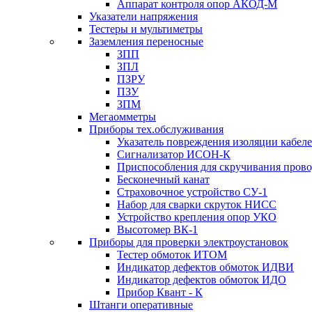
Аппарат контроля опор АКОД-М
Указатели напряжения
Тестеры и мультиметры
Заземления переносные
ЗПП
ЗПЛ
ПЗРУ
ПЗУ
ЗПМ
Мегаомметры
Приборы тех.обслуживания
Указатель повреждения изоляции кабе
Сигнализатор ИСОН-К
Приспособления для скручивания пров
Бесконечный канат
Страховочное устройство СУ-1
Набор для сварки скруток НИСС
Устройство крепления опор УКО
Высотомер ВК-1
Приборы для проверки электроустановок
Тестер обмоток ИТОМ
Индикатор дефектов обмоток ИДВИ
Индикатор дефектов обмоток ИДО
Прибор Квант - К
Штанги оперативные