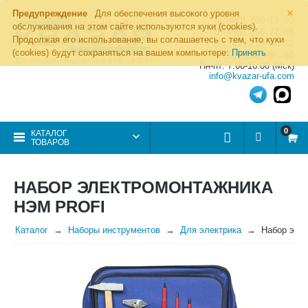
×
Предупреждение
Для обеспечения высокого уровня
8 (800) 700-19-50
обслуживания на этом сайте используются куки (cookies).
8 (495) 255-77-08
Продолжая его использование, вы соглашаетесь с тем, что куки
8 (347) 225-00-52
(cookies) будут сохраняться на вашем компьютере:
Принять
8 (986) 963-95-80
Пн-пт: 7.00-16.00 (Мск)
info@kvazar-ufa.com
0
КАТАЛОГ
ТОВАРОВ
НАБОР ЭЛЕКТРОМОНТАЖНИКА
НЭМ PROFI
Каталог
Наборы инструментов
Для электрика
Набор эле