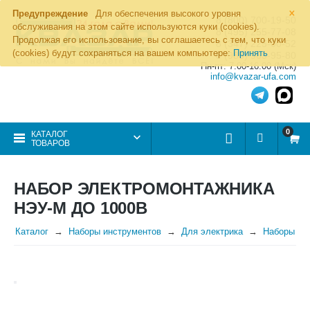
×
Предупреждение
Для обеспечения высокого уровня
8 (800) 700-19-50
обслуживания на этом сайте используются куки (cookies).
8 (495) 255-77-08
Продолжая его использование, вы соглашаетесь с тем, что куки
8 (347) 225-00-52
(cookies) будут сохраняться на вашем компьютере:
Принять
8 (986) 963-95-80
Пн-пт: 7.00-16.00 (Мск)
info@kvazar-ufa.com
0
КАТАЛОГ
ТОВАРОВ
НАБОР ЭЛЕКТРОМОНТАЖНИКА
НЭУ-М ДО 1000В
Каталог
Наборы инструментов
Для электрика
Наборы Н