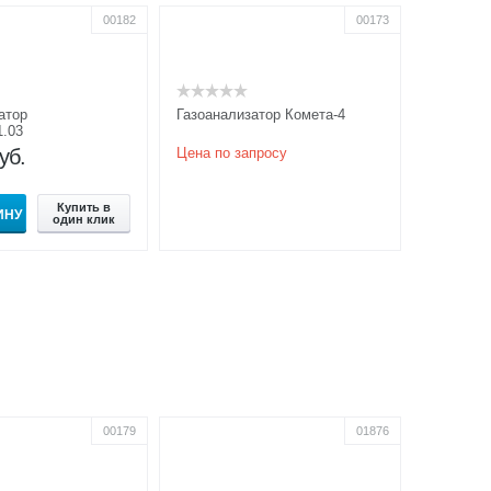
00182
00173
атор
Газоанализатор Комета-4
1.03
уб.
Цена по запросу
Купить в
ИНУ
один клик
00179
01876