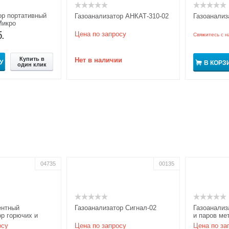
ор портативный
Газоанализатор АНКАТ-310-02
Газоанализ
Микро
.
Цена по запросу
Свяжитесь с н
Купить в
Нет в наличии
У
В КОРЗ
один клик
04735
00135
ентный
Газоанализатор Сигнал-02
Газоанализ
ор горючих и
и паров ме
зов АНКАТ-64М3
многокана
осу
Цена по запросу
Цена по за