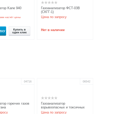
атор Kane 940
Газоанализатор ФСТ-03В
(СКГГ-1)
Цена по запросу
ами насчёт цены
Купить в
Нет в наличии
ИНУ
один клик
04716
06542
атор горючих газов
Газоанализатор
тана
взрывоопасных и токсичных
льный "ГАЗТЕСТ"
газов СИГНАЛ-44
просу
Цена по запросу