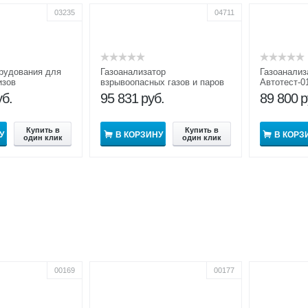
03235
04711
рудования для
Газоанализатор
Газоанализ
изов
взрывоопасных газов и паров
Автотест-0
ор КГА-2-1
СИГМА-1М
уб.
95 831
руб.
89 800
р
Купить в
Купить в
У
В КОРЗИНУ
В КОРЗ
один клик
один клик
00169
00177