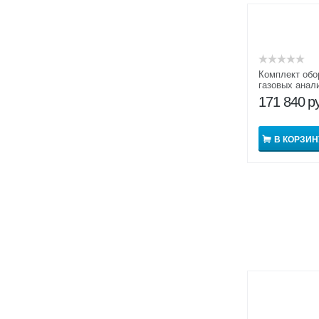
Комплект обо
газовых анал
Газоанализат
171 840
р
В КОРЗИН