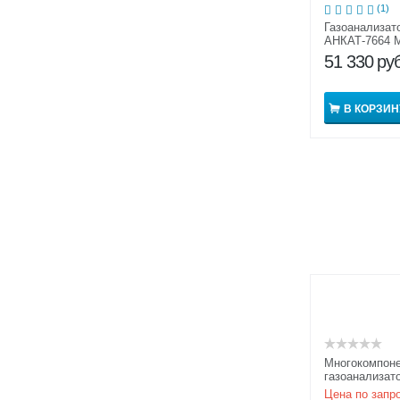
(1)
Газоанализат
АНКАТ-7664 
51 330
руб
В КОРЗИН
Многокомпон
газоанализат
токсичных га
Цена по запр