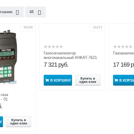
лчанию
48
00168
01673
Газосигнализатор
Газоанали
многоканальный АНКАТ-7621
7 321
руб.
17 169
р
Купить в
В КОРЗИНУ
В КОРЗ
один клик
 газа
- 01
.
Купить в
У
один клик