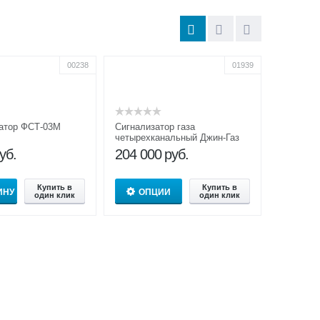
00238
01939
затор ФСТ-03М
Сигнализатор газа
четырехканальный Джин-Газ
ГСБ-3М-07
уб.
204 000
руб.
Купить в
Купить в
ИНУ
ОПЦИИ
один клик
один клик