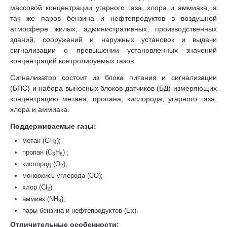
массовой концентрации угарного газа, хлора и аммиака, а
так же паров бензина и нефтепродуктов в воздушной
атмосфере жилых, административных, производственных
зданий, сооружений и наружных установок и выдачи
сигнализации о превышении установленных значений
концентраций контролируемых газов.
Сигнализатор состоит из блока питания и сигнализации
(БПС) и набора выносных блоков датчиков (БД) измеряющих
концентрацию метана, пропана, кислорода, угарного газа,
хлора и аммиака.
Поддерживаемые газы:
метан (CH
);
4
пропан (C
H
) ;
3
8
кислород (O
);
2
моноокись углерода (CO);
хлор (Cl
);
2
аммиак (NH
);
3
пары бензина и нефтепродуктов (Ex).
Отличительные особенности: