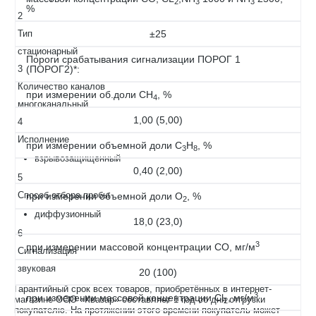
2
3
3
%
2
Тип
±25
стационарный
Пороги срабатывания сигнализации ПОРОГ 1
3
(ПОРОГ2)*:
Количество каналов
при измерении об.доли СН
, %
4
многоканальный
1,00 (5,00)
4
Исполнение
при измерении объемной доли С
Н
, %
3
8
взрывозащищенный
0,40 (2,00)
5
Способ отбора пробы
при измерении объемной доли O
, %
2
диффузионный
18,0 (23,0)
6
3
при измерении массовой концентрации СО, мг/м
Сигнализация
звуковая
20 (100)
Гарантийный срок всех товаров, приобретённых в интернет-
3
при измерении массовой концентрации Cl
, мг/м
магазине ООО «Квазар» составляет 1 год со дня отгрузки
2
покупателю. На протяжении этого времени покупатель может