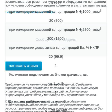
воспользоваться ремонтом купленного оборудования по гарантии
1 (20)
при условии соблюдения правил хранения и эксплуатации товара.
3
при измерении массовой концентрации NH
1000, мг/м
Подробнее о гарантии на товары
.
3
20 (500)
3
при измерении массовой концентрации NH
2500, мг/м
3
200 (1500)
Сообщения не найдены
при измерении довзрывных концентраций Ех, % НКПР
20 (99.9)
4.
НАПИСАТЬ ОТЗЫВ
Количество подключаемых блоков датчиков, шт.
от 1 до 8
Предложение не является публичной офертой. Сведения о
характеристиках, комплекте поставки и внешнем виде могут
отличаться от представленных на сайте. Актуальную
5.
информацию уточняйте у менеджера при оформлении заказа.
о
Диапазон рабочих температур,
С
© Все материалы данного сайта являются объектами
интеллектуальной собственности. Запрещается копирование,
распространение или любое иное использование информации без
от -20 до +50