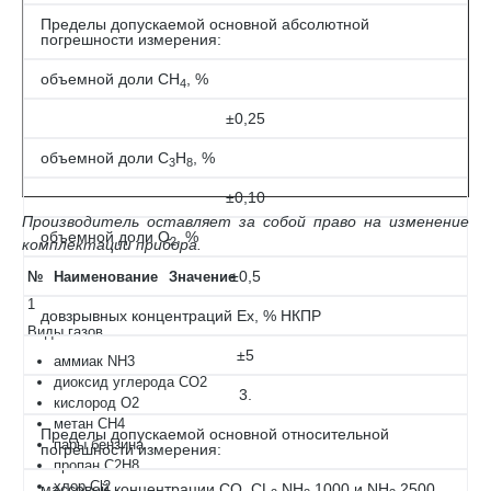
Пределы допускаемой основной абсолютной
погрешности измерения:
объемной доли СН
, %
4
±0,25
объемной доли С
Н
, %
3
8
±0,10
Производитель оставляет за собой право на изменение
объемной доли O
, %
2
комплектации прибора.
±0,5
№
Наименование
Значение
1
довзрывных концентраций Ех, % НКПР
Виды газов
±5
аммиак NH3
диоксид углерода CO2
3.
кислород O2
метан CH4
Пределы допускаемой основной относительной
пары бензина
погрешности измерения:
пропан C2H8
хлор Cl2
массовой концентрации СО, СL
,NH
1000 и NH
2500,