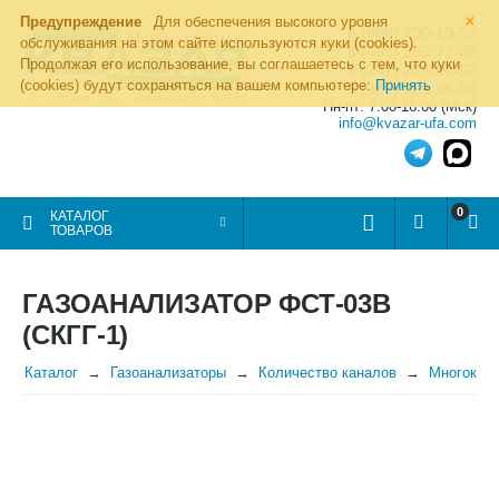
×
Предупреждение
Для обеспечения высокого уровня
8 (800) 700-19-50
обслуживания на этом сайте используются куки (cookies).
8 (495) 255-77-08
Продолжая его использование, вы соглашаетесь с тем, что куки
8 (347) 225-00-52
(cookies) будут сохраняться на вашем компьютере:
Принять
8 (986) 963-95-80
Пн-пт: 7.00-16.00 (Мск)
info@kvazar-ufa.com
0
КАТАЛОГ
ТОВАРОВ
ГАЗОАНАЛИЗАТОР ФСТ-03В
(СКГГ-1)
Каталог
Газоанализаторы
Количество каналов
Многокан