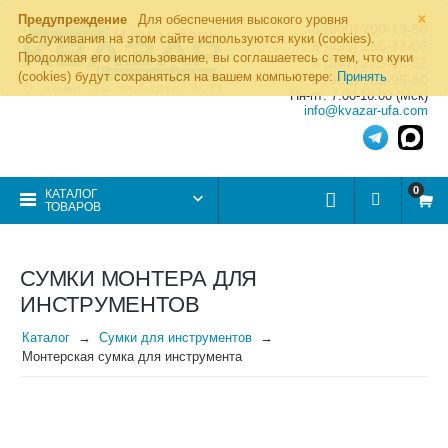
×
Предупреждение
Для обеспечения высокого уровня
8 (800) 700-19-50
обслуживания на этом сайте используются куки (cookies).
8 (495) 255-77-08
Продолжая его использование, вы соглашаетесь с тем, что куки
8 (347) 225-00-52
(cookies) будут сохраняться на вашем компьютере:
Принять
8 (986) 963-95-80
Пн-пт: 7.00-16.00 (Мск)
info@kvazar-ufa.com
0
КАТАЛОГ
ТОВАРОВ
СУМКИ МОНТЕРА ДЛЯ
ИНСТРУМЕНТОВ
Каталог
Сумки для инструментов
Монтерская сумка для инструмента